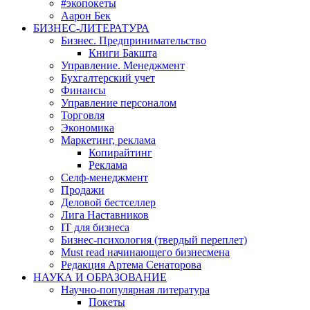
#экопокеты
Аарон Бек
БИЗНЕС-ЛИТЕРАТУРА
Бизнес. Предпринимательство
Книги Бакшта
Управление. Менеджмент
Бухгалтерский учет
Финансы
Управление персоналом
Торговля
Экономика
Маркетинг, реклама
Копирайтинг
Реклама
Селф-менеджмент
Продажи
Деловой бестселлер
Лига Наставников
IT для бизнеса
Бизнес-психология (твердый переплет)
Must read начинающего бизнесмена
Редакция Артема Сенаторова
НАУКА И ОБРАЗОВАНИЕ
Научно-популярная литература
Покеты