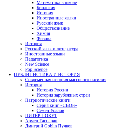
Математика в школе
Биология
История
Иностранные языки
Русский язык
Обществознание
Химия
Физика
История
Русский язык и литература
Иностранные языки
Педагогика
New Science
Pop Science
ПУБЛИЦИСТИКА И ИСТОРИЯ
Современная история массового насилия
История
История России
История зарубежных стран
Патриотические книги
Серия книг «СВОи»
Семен Уралов
ПИТЕР ПОКЕТ
Армен Гаспарян
Дмитрий Goblin Пучков