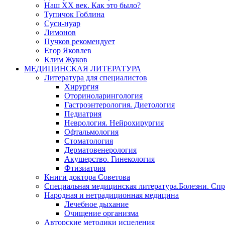
Наш XX век. Как это было?
Тупичок Гоблина
Суси-нуар
Лимонов
Пучков рекомендует
Егор Яковлев
Клим Жуков
МЕДИЦИНСКАЯ ЛИТЕРАТУРА
Литература для специалистов
Хирургия
Оториноларингология
Гастроэнтерология. Диетология
Педиатрия
Неврология. Нейрохирургия
Офтальмология
Стоматология
Дерматовенерология
Акушерство. Гинекология
Фтизиатрия
Книги доктора Советова
Специальная медицинская литература.Болезни. Сп
Народная и нетрадиционная медицина
Лечебное дыхание
Очищение организма
Авторские методики исцеления