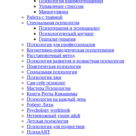
Психология взаимоотношений
Управление стрессом
Манипуляции
Работа с травмой
Специальная психология
Психотерапия и психоанализ
Психологический коучинг
Гештальт-терапия
Психология для профессионалов
Когнитивно-поведенческая психотерапия
Расстановочный метод
Психология развития и возрастная психология
Практическая психология
Социальная психология
Психология лжи
Сам себе психолог
Мастера Психологии
Книги Рюты Кавашимы
Психология на каждый день
Роберт Лихи
Psychology workbook
Нетревожный young adult
Детская психология
Психология для подростков
ПсихиART