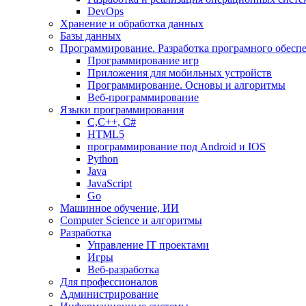
DevOps
Хранение и обработка данных
Базы данных
Программирование. Разработка програмного обесп
Программирование игр
Приложения для мобильных устройств
Программирование. Основы и алгоритмы
Веб-программирование
Языки программирования
С,С++, С#
HTML5
программирование под Android и IOS
Python
Java
JavaScript
Go
Машинное обучение, ИИ
Computer Science и алгоритмы
Разработка
Управление IT проектами
Игры
Веб-разработка
Для профессионалов
Администрирование