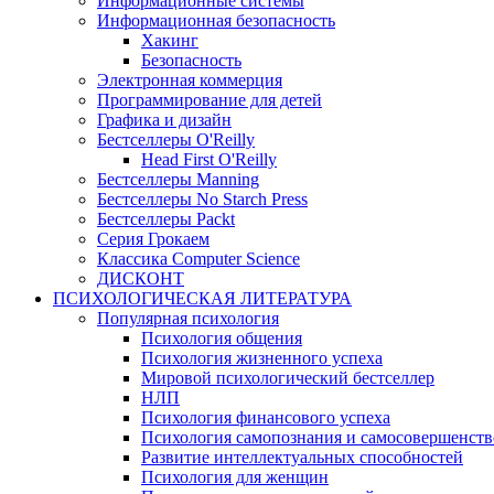
Информационные системы
Информационная безопасность
Хакинг
Безопасность
Электронная коммерция
Программирование для детей
Графика и дизайн
Бестселлеры O'Reilly
Head First O'Reilly
Бестселлеры Manning
Бестселлеры No Starch Press
Бестселлеры Packt
Серия Грокаем
Классика Computer Science
ДИСКОНТ
ПСИХОЛОГИЧЕСКАЯ ЛИТЕРАТУРА
Популярная психология
Психология общения
Психология жизненного успеха
Мировой психологический бестселлер
НЛП
Психология финансового успеха
Психология самопознания и самосовершенст
Развитие интеллектуальных способностей
Психология для женщин