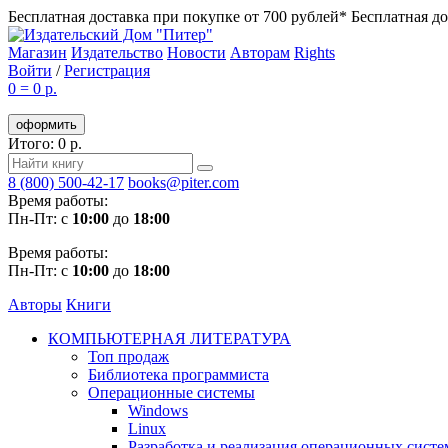
Бесплатная доставка при покупке от 700 рублей*
Бесплатная до
Магазин
Издательство
Новости
Авторам
Rights
Войти
/
Регистрация
0
=
0 р.
оформить
Итого: 0 р.
8 (800) 500-42-17
books@piter.com
Время работы:
Пн-Пт: с
10:00
до
18:00
Время работы:
Пн-Пт: с
10:00
до
18:00
Авторы
Книги
КОМПЬЮТЕРНАЯ ЛИТЕРАТУРА
Топ продаж
Библиотека программиста
Операционные системы
Windows
Linux
Разработка и реализация операционных систе