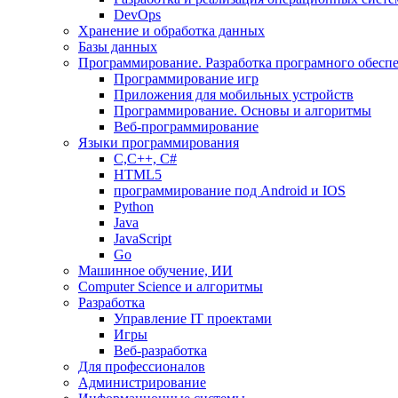
DevOps
Хранение и обработка данных
Базы данных
Программирование. Разработка програмного обесп
Программирование игр
Приложения для мобильных устройств
Программирование. Основы и алгоритмы
Веб-программирование
Языки программирования
С,С++, С#
HTML5
программирование под Android и IOS
Python
Java
JavaScript
Go
Машинное обучение, ИИ
Computer Science и алгоритмы
Разработка
Управление IT проектами
Игры
Веб-разработка
Для профессионалов
Администрирование