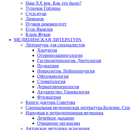
Наш XX век. Как это было?
Тупичок Гоблина
Суси-нуар
Лимонов
Пучков рекомендует
Егор Яковлев
Клим Жуков
МЕДИЦИНСКАЯ ЛИТЕРАТУРА
Литература для специалистов
Хирургия
Оториноларингология
Гастроэнтерология. Диетология
Педиатрия
Неврология. Нейрохирургия
Офтальмология
Стоматология
Дерматовенерология
Акушерство. Гинекология
Фтизиатрия
Книги доктора Советова
Специальная медицинская литература.Болезни. Сп
Народная и нетрадиционная медицина
Лечебное дыхание
Очищение организма
Авторские методики исцеления