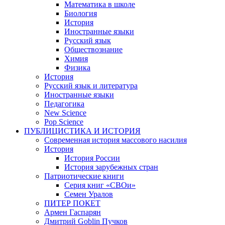
Математика в школе
Биология
История
Иностранные языки
Русский язык
Обществознание
Химия
Физика
История
Русский язык и литература
Иностранные языки
Педагогика
New Science
Pop Science
ПУБЛИЦИСТИКА И ИСТОРИЯ
Современная история массового насилия
История
История России
История зарубежных стран
Патриотические книги
Серия книг «СВОи»
Семен Уралов
ПИТЕР ПОКЕТ
Армен Гаспарян
Дмитрий Goblin Пучков