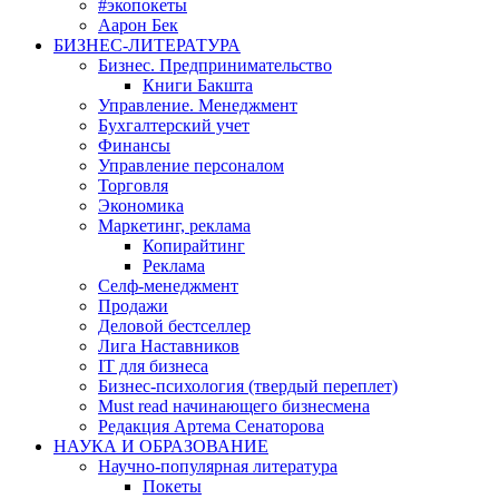
#экопокеты
Аарон Бек
БИЗНЕС-ЛИТЕРАТУРА
Бизнес. Предпринимательство
Книги Бакшта
Управление. Менеджмент
Бухгалтерский учет
Финансы
Управление персоналом
Торговля
Экономика
Маркетинг, реклама
Копирайтинг
Реклама
Селф-менеджмент
Продажи
Деловой бестселлер
Лига Наставников
IT для бизнеса
Бизнес-психология (твердый переплет)
Must read начинающего бизнесмена
Редакция Артема Сенаторова
НАУКА И ОБРАЗОВАНИЕ
Научно-популярная литература
Покеты