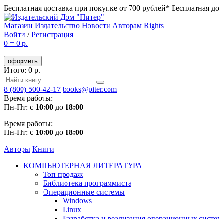
Бесплатная доставка при покупке от 700 рублей*
Бесплатная до
Магазин
Издательство
Новости
Авторам
Rights
Войти
/
Регистрация
0
=
0 р.
оформить
Итого: 0 р.
8 (800) 500-42-17
books@piter.com
Время работы:
Пн-Пт: с
10:00
до
18:00
Время работы:
Пн-Пт: с
10:00
до
18:00
Авторы
Книги
КОМПЬЮТЕРНАЯ ЛИТЕРАТУРА
Топ продаж
Библиотека программиста
Операционные системы
Windows
Linux
Разработка и реализация операционных систе