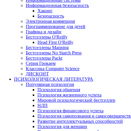
Информационные системы
Информационная безопасность
Хакинг
Безопасность
Электронная коммерция
Программирование для детей
Графика и дизайн
Бестселлеры O'Reilly
Head First O'Reilly
Бестселлеры Manning
Бестселлеры No Starch Press
Бестселлеры Packt
Серия Грокаем
Классика Computer Science
ДИСКОНТ
ПСИХОЛОГИЧЕСКАЯ ЛИТЕРАТУРА
Популярная психология
Психология общения
Психология жизненного успеха
Мировой психологический бестселлер
НЛП
Психология финансового успеха
Психология самопознания и самосовершенст
Развитие интеллектуальных способностей
Психология для женщин