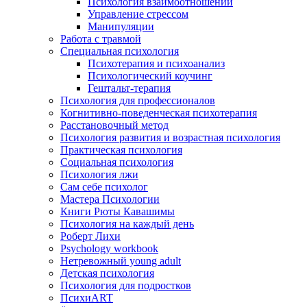
Психология взаимоотношений
Управление стрессом
Манипуляции
Работа с травмой
Специальная психология
Психотерапия и психоанализ
Психологический коучинг
Гештальт-терапия
Психология для профессионалов
Когнитивно-поведенческая психотерапия
Расстановочный метод
Психология развития и возрастная психология
Практическая психология
Социальная психология
Психология лжи
Сам себе психолог
Мастера Психологии
Книги Рюты Кавашимы
Психология на каждый день
Роберт Лихи
Psychology workbook
Нетревожный young adult
Детская психология
Психология для подростков
ПсихиART