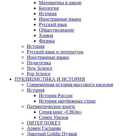
Математика в школе
Биология
История
Иностранные языки
Русский язык
Обществознание
Химия
Физика
История
Русский язык и литература
Иностранные языки
Педагогика
New Science
Pop Science
ПУБЛИЦИСТИКА И ИСТОРИЯ
Современная история массового насилия
История
История России
История зарубежных стран
Патриотические книги
Серия книг «СВОи»
Семен Уралов
ПИТЕР ПОКЕТ
Армен Гаспарян
Дмитрий Goblin Пучков