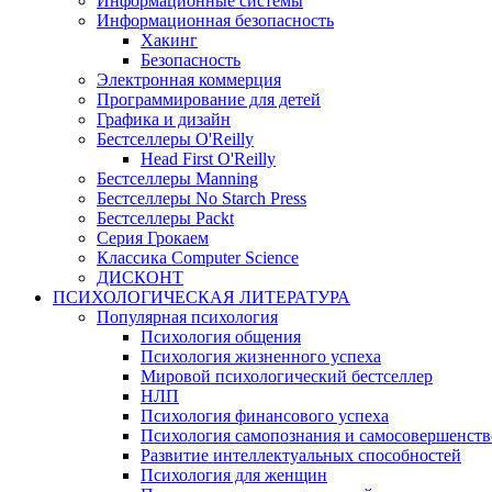
Информационные системы
Информационная безопасность
Хакинг
Безопасность
Электронная коммерция
Программирование для детей
Графика и дизайн
Бестселлеры O'Reilly
Head First O'Reilly
Бестселлеры Manning
Бестселлеры No Starch Press
Бестселлеры Packt
Серия Грокаем
Классика Computer Science
ДИСКОНТ
ПСИХОЛОГИЧЕСКАЯ ЛИТЕРАТУРА
Популярная психология
Психология общения
Психология жизненного успеха
Мировой психологический бестселлер
НЛП
Психология финансового успеха
Психология самопознания и самосовершенст
Развитие интеллектуальных способностей
Психология для женщин