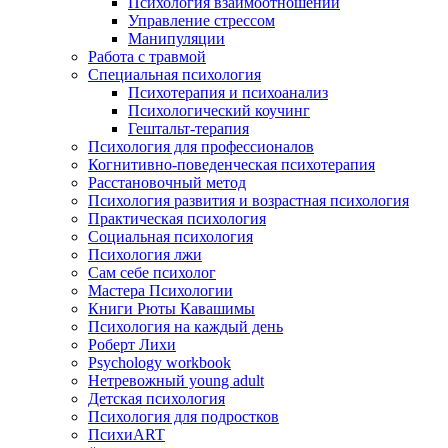
Психология взаимоотношений
Управление стрессом
Манипуляции
Работа с травмой
Специальная психология
Психотерапия и психоанализ
Психологический коучинг
Гештальт-терапия
Психология для профессионалов
Когнитивно-поведенческая психотерапия
Расстановочный метод
Психология развития и возрастная психология
Практическая психология
Социальная психология
Психология лжи
Сам себе психолог
Мастера Психологии
Книги Рюты Кавашимы
Психология на каждый день
Роберт Лихи
Psychology workbook
Нетревожный young adult
Детская психология
Психология для подростков
ПсихиART