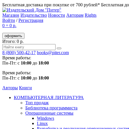
Бесплатная доставка при покупке от 700 рублей*
Бесплатная до
Магазин
Издательство
Новости
Авторам
Rights
Войти
/
Регистрация
0
=
0 р.
оформить
Итого: 0 р.
8 (800) 500-42-17
books@piter.com
Время работы:
Пн-Пт: с
10:00
до
18:00
Время работы:
Пн-Пт: с
10:00
до
18:00
Авторы
Книги
КОМПЬЮТЕРНАЯ ЛИТЕРАТУРА
Топ продаж
Библиотека программиста
Операционные системы
Windows
Linux
Разработка и реализация операционных систе