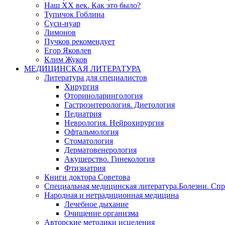
Наш XX век. Как это было?
Тупичок Гоблина
Суси-нуар
Лимонов
Пучков рекомендует
Егор Яковлев
Клим Жуков
МЕДИЦИНСКАЯ ЛИТЕРАТУРА
Литература для специалистов
Хирургия
Оториноларингология
Гастроэнтерология. Диетология
Педиатрия
Неврология. Нейрохирургия
Офтальмология
Стоматология
Дерматовенерология
Акушерство. Гинекология
Фтизиатрия
Книги доктора Советова
Специальная медицинская литература.Болезни. Сп
Народная и нетрадиционная медицина
Лечебное дыхание
Очищение организма
Авторские методики исцеления