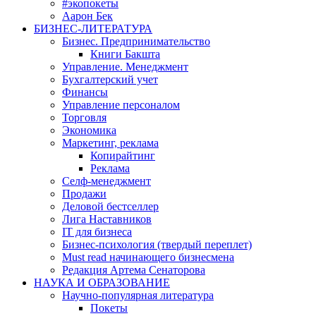
#экопокеты
Аарон Бек
БИЗНЕС-ЛИТЕРАТУРА
Бизнес. Предпринимательство
Книги Бакшта
Управление. Менеджмент
Бухгалтерский учет
Финансы
Управление персоналом
Торговля
Экономика
Маркетинг, реклама
Копирайтинг
Реклама
Селф-менеджмент
Продажи
Деловой бестселлер
Лига Наставников
IT для бизнеса
Бизнес-психология (твердый переплет)
Must read начинающего бизнесмена
Редакция Артема Сенаторова
НАУКА И ОБРАЗОВАНИЕ
Научно-популярная литература
Покеты