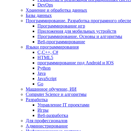
DevOps
Хранение и обработка данных
Базы данных
Программирование. Разработка програмного обесп
Программирование игр
Приложения для мобильных устройств
Программирование. Основы и алгоритмы
Веб-программирование
Языки программирования
С,С++, С#
HTML5
программирование под Android и IOS
Python
Java
JavaScript
Go
Машинное обучение, ИИ
Computer Science и алгоритмы
Разработка
Управление IT проектами
Игры
Веб-разработка
Для профессионалов
Администрирование