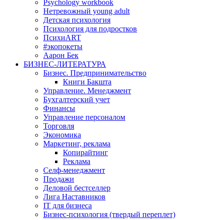
Psychology workbook
Нетревожный young adult
Детская психология
Психология для подростков
ПсихиART
#экопокеты
Аарон Бек
БИЗНЕС-ЛИТЕРАТУРА
Бизнес. Предпринимательство
Книги Бакшта
Управление. Менеджмент
Бухгалтерский учет
Финансы
Управление персоналом
Торговля
Экономика
Маркетинг, реклама
Копирайтинг
Реклама
Селф-менеджмент
Продажи
Деловой бестселлер
Лига Наставников
IT для бизнеса
Бизнес-психология (твердый переплет)