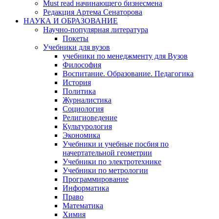
Must read начинающего бизнесмена
Редакция Артема Сенаторова
НАУКА И ОБРАЗОВАНИЕ
Научно-популярная литература
Покеты
Учебники для вузов
учебники по менеджменту для Вузов
Философия
Воспитание. Образование. Педагогика
История
Политика
Журналистика
Социология
Религиоведение
Культурология
Экономика
Учебники и учебные посбия по
начертательной геометрии
Учебники по электротехнике
Учебники по метрологии
Программирование
Информатика
Право
Математика
Химия