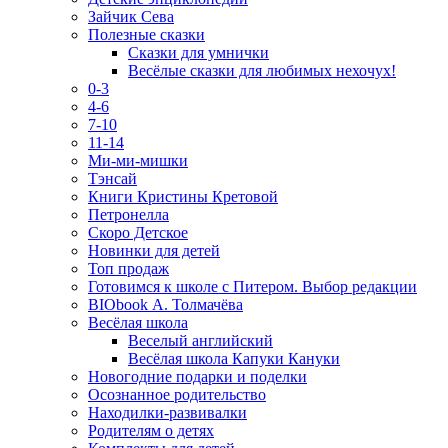
Зайчик Сева
Полезные сказки
Сказки для умнички
Весёлые сказки для любимых нехочух!
0-3
4-6
7-10
11-14
Ми-ми-мишки
Тэнсай
Книги Кристины Кретовой
Петронелла
Скоро Детское
Новинки для детей
Топ продаж
Готовимся к школе с Питером. Выбор редакции
BIObook А. Толмачёва
Весёлая школа
Веселый английский
Весёлая школа Капуки Кануки
Новогодние подарки и поделки
Осознанное родительство
Находилки-развивалки
Родителям о детях