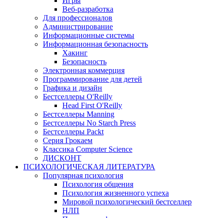
Игры
Веб-разработка
Для профессионалов
Администрирование
Информационные системы
Информационная безопасность
Хакинг
Безопасность
Электронная коммерция
Программирование для детей
Графика и дизайн
Бестселлеры O'Reilly
Head First O'Reilly
Бестселлеры Manning
Бестселлеры No Starch Press
Бестселлеры Packt
Серия Грокаем
Классика Computer Science
ДИСКОНТ
ПСИХОЛОГИЧЕСКАЯ ЛИТЕРАТУРА
Популярная психология
Психология общения
Психология жизненного успеха
Мировой психологический бестселлер
НЛП