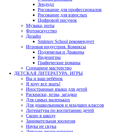
Зендудл
Рисование для профессионалов
Рисование для взрослых
Цифровой рисунок
Музыка, ноты
Фотоискусство
Дизайн
Smirnov School рекомендует
Игровая индустрия. Комиксы
Подземелья и Драконы
Видеоигры
Графические романы
Сценарное мастерство
ДЕТСКАЯ ЛИТЕРАТУРА. ИГРЫ
Вы и ваш ребёнок
Я хочу все знать!
Иностранные языки для детей
Раскраски, игры, загадки
Для самых маленьких
Для дошкольников и младших классов
Литература по воспитанию детей
Скоро в школу
Занимательная зоология
Наука не скука
Детские энциклопедии