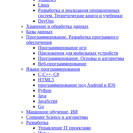
Linux
Разработка и реализация операционных
систем. Теоретические книги и учебники
DevOps
Хранение и обработка данных
Базы данных
Программирование. Разработка програмного
обеспечения
Программирование игр
Приложения для мобильных устройств
Программирование. Основы и алгоритмы
Веб-программирование
Языки программирования
С,С++, С#
HTML5
программирование под Android и IOS
Python
Java
JavaScript
Go
Машинное обучение, ИИ
Computer Science и алгоритмы
Разработка
Управление IT проектами