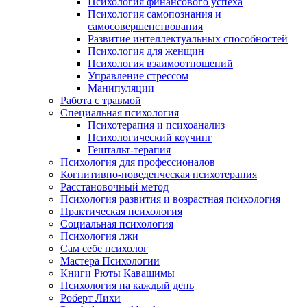
Психология финансового успеха
Психология самопознания и
самосовершенствования
Развитие интеллектуальных способностей
Психология для женщин
Психология взаимоотношений
Управление стрессом
Манипуляции
Работа с травмой
Специальная психология
Психотерапия и психоанализ
Психологический коучинг
Гештальт-терапия
Психология для профессионалов
Когнитивно-поведенческая психотерапия
Расстановочный метод
Психология развития и возрастная психология
Практическая психология
Социальная психология
Психология лжи
Сам себе психолог
Мастера Психологии
Книги Рюты Кавашимы
Психология на каждый день
Роберт Лихи