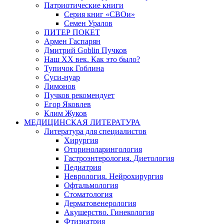
Патриотические книги
Серия книг «СВОи»
Семен Уралов
ПИТЕР ПОКЕТ
Армен Гаспарян
Дмитрий Goblin Пучков
Наш XX век. Как это было?
Тупичок Гоблина
Суси-нуар
Лимонов
Пучков рекомендует
Егор Яковлев
Клим Жуков
МЕДИЦИНСКАЯ ЛИТЕРАТУРА
Литература для специалистов
Хирургия
Оториноларингология
Гастроэнтерология. Диетология
Педиатрия
Неврология. Нейрохирургия
Офтальмология
Стоматология
Дерматовенерология
Акушерство. Гинекология
Фтизиатрия