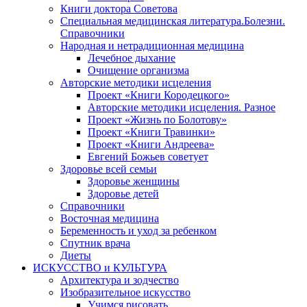
Книги доктора Советова
Специальная медицинская литература.Болезни.
Справочники
Народная и нетрадиционная медицина
Лечебное дыхание
Очищение организма
Авторские методики исцеления
Проект «Книги Кородецкого»
Авторские методики исцеления. Разное
Проект «Жизнь по Болотову»
Проект «Книги Травинки»
Проект «Книги Андреева»
Евгений Божьев советует
Здоровье всей семьи
Здоровье женщины
Здоровье детей
Справочники
Восточная медицина
Беременность и уход за ребенком
Спутник врача
Диеты
ИСКУССТВО и КУЛЬТУРА
Архитектура и зодчество
Изобразительное искусство
Учимся рисовать