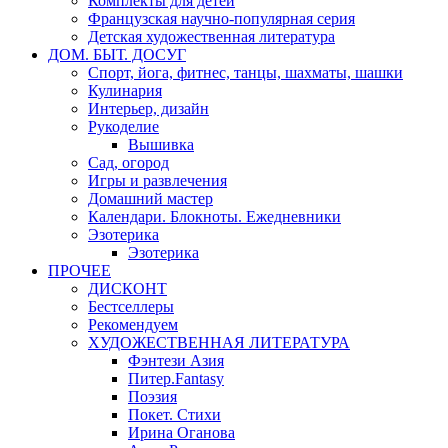
Комплекты для детей
Французская научно-популярная серия
Детская художественная литература
ДОМ. БЫТ. ДОСУГ
Спорт, йога, фитнес, танцы, шахматы, шашки
Кулинария
Интерьер, дизайн
Рукоделие
Вышивка
Сад, огород
Игры и развлечения
Домашний мастер
Календари. Блокноты. Ежедневники
Эзотерика
Эзотерика
ПРОЧЕЕ
ДИСКОНТ
Бестселлеры
Рекомендуем
ХУДОЖЕСТВЕННАЯ ЛИТЕРАТУРА
Фэнтези Азия
Питер.Fantasy
Поэзия
Покет. Стихи
Ирина Оганова