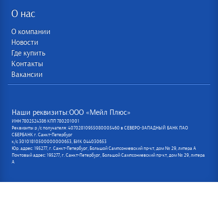
О нас
О компании
Новости
Где купить
Контакты
Вакансии
Наши реквизиты:ООО «Мейл Плюс»
ИНН 7802524386 КПП 780201001
Реквизиты р /с получателя: 40702810955080005460 в СЕВЕРО-ЗАПАДНЫЙ БАНК ПАО
СБЕРБАНК г. Санкт-Петербург
к/с 30101810500000000653, БИК 044030653
Юр. адрес: 195277, г. Санкт-Петербург, Большой Сампсониевский пр-кт, дом № 29, литера А
Почтовый адрес: 195277, г. Санкт-Петербург, Большой Сампсониевский пр-кт, дом № 29, литера
А