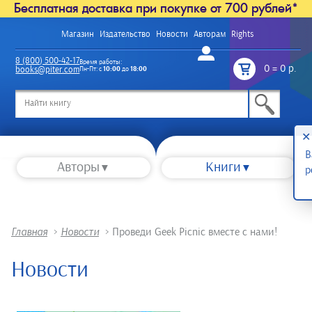
Бесплатная доставка при покупке от 700 рублей*
Магазин
Издательство
Новости
Авторам
Rights
Войти
8 (800) 500-42-17
Время работы:
0
=
0 р.
books@piter.com
Пн-Пт: с
10:00
до
18:00
/
✕
В
Авторы
Книги
р
Главная
>
Новости
>
Проведи Geek Picnic вместе с нами!
Новости