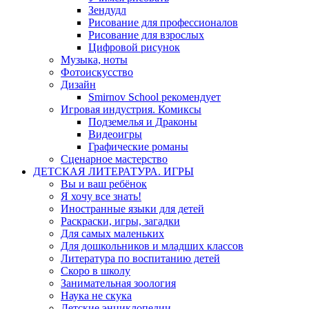
Зендудл
Рисование для профессионалов
Рисование для взрослых
Цифровой рисунок
Музыка, ноты
Фотоискусство
Дизайн
Smirnov School рекомендует
Игровая индустрия. Комиксы
Подземелья и Драконы
Видеоигры
Графические романы
Сценарное мастерство
ДЕТСКАЯ ЛИТЕРАТУРА. ИГРЫ
Вы и ваш ребёнок
Я хочу все знать!
Иностранные языки для детей
Раскраски, игры, загадки
Для самых маленьких
Для дошкольников и младших классов
Литература по воспитанию детей
Скоро в школу
Занимательная зоология
Наука не скука
Детские энциклопедии