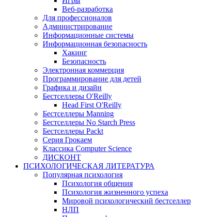
Игры
Веб-разработка
Для профессионалов
Администрирование
Информационные системы
Информационная безопасность
Хакинг
Безопасность
Электронная коммерция
Программирование для детей
Графика и дизайн
Бестселлеры O'Reilly
Head First O'Reilly
Бестселлеры Manning
Бестселлеры No Starch Press
Бестселлеры Packt
Серия Грокаем
Классика Computer Science
ДИСКОНТ
ПСИХОЛОГИЧЕСКАЯ ЛИТЕРАТУРА
Популярная психология
Психология общения
Психология жизненного успеха
Мировой психологический бестселлер
НЛП