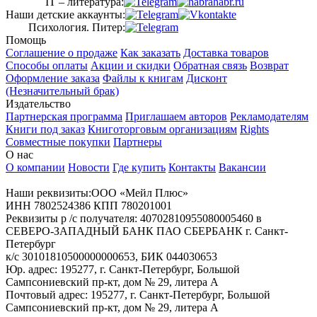
IT – литература:
Наши детские аккаунты:
Психология. Питер:
Помощь
Соглашение о продаже
Как заказать
Доставка товаров
Способы оплаты
Акции и скидки
Обратная связь
Возврат
Оформление заказа
Файлы к книгам
Дисконт
(Незначительный брак)
Издательство
Партнерская программа
Приглашаем авторов
Рекламодателям
Книги под заказ
Книготорговым организациям
Rights
Совместные покупки
Партнеры
О нас
О компании
Новости
Где купить
Контакты
Вакансии
Наши реквизиты:ООО «Мейл Плюс»
ИНН 7802524386 КПП 780201001
Реквизиты р /с получателя: 40702810955080005460 в
СЕВЕРО-ЗАПАДНЫЙ БАНК ПАО СБЕРБАНК г. Санкт-
Петербург
к/с 30101810500000000653, БИК 044030653
Юр. адрес: 195277, г. Санкт-Петербург, Большой
Сампсониевский пр-кт, дом № 29, литера А
Почтовый адрес: 195277, г. Санкт-Петербург, Большой
Сампсониевский пр-кт, дом № 29, литера А