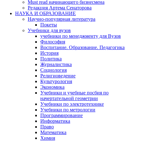
Must read начинающего бизнесмена
Редакция Артема Сенаторова
НАУКА И ОБРАЗОВАНИЕ
Научно-популярная литература
Покеты
Учебники для вузов
учебники по менеджменту для Вузов
Философия
Воспитание. Образование. Педагогика
История
Политика
Журналистика
Социология
Религиоведение
Культурология
Экономика
Учебники и учебные посбия по
начертательной геометрии
Учебники по электротехнике
Учебники по метрологии
Программирование
Информатика
Право
Математика
Химия