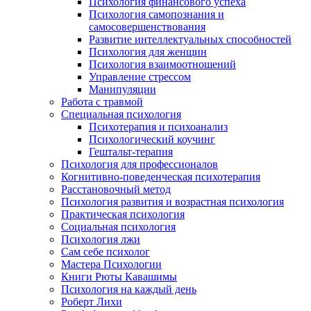
Психология финансового успеха
Психология самопознания и
самосовершенствования
Развитие интеллектуальных способностей
Психология для женщин
Психология взаимоотношений
Управление стрессом
Манипуляции
Работа с травмой
Специальная психология
Психотерапия и психоанализ
Психологический коучинг
Гештальт-терапия
Психология для профессионалов
Когнитивно-поведенческая психотерапия
Расстановочный метод
Психология развития и возрастная психология
Практическая психология
Социальная психология
Психология лжи
Сам себе психолог
Мастера Психологии
Книги Рюты Кавашимы
Психология на каждый день
Роберт Лихи