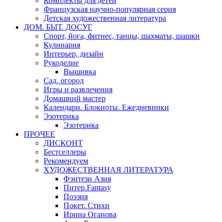
Комплекты для детей
Французская научно-популярная серия
Детская художественная литература
ДОМ. БЫТ. ДОСУГ
Спорт, йога, фитнес, танцы, шахматы, шашки
Кулинария
Интерьер, дизайн
Рукоделие
Вышивка
Сад, огород
Игры и развлечения
Домашний мастер
Календари. Блокноты. Ежедневники
Эзотерика
Эзотерика
ПРОЧЕЕ
ДИСКОНТ
Бестселлеры
Рекомендуем
ХУДОЖЕСТВЕННАЯ ЛИТЕРАТУРА
Фэнтези Азия
Питер.Fantasy
Поэзия
Покет. Стихи
Ирина Оганова