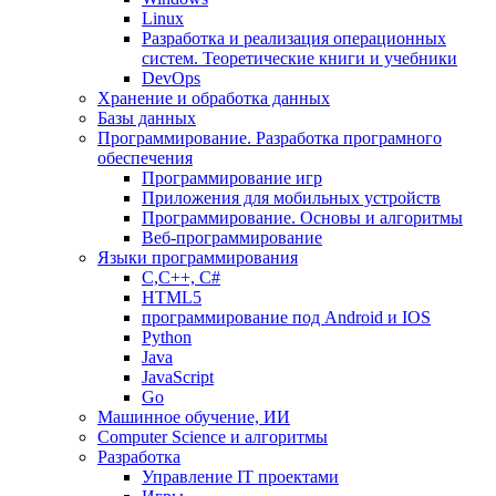
Linux
Разработка и реализация операционных
систем. Теоретические книги и учебники
DevOps
Хранение и обработка данных
Базы данных
Программирование. Разработка програмного
обеспечения
Программирование игр
Приложения для мобильных устройств
Программирование. Основы и алгоритмы
Веб-программирование
Языки программирования
С,С++, С#
HTML5
программирование под Android и IOS
Python
Java
JavaScript
Go
Машинное обучение, ИИ
Computer Science и алгоритмы
Разработка
Управление IT проектами