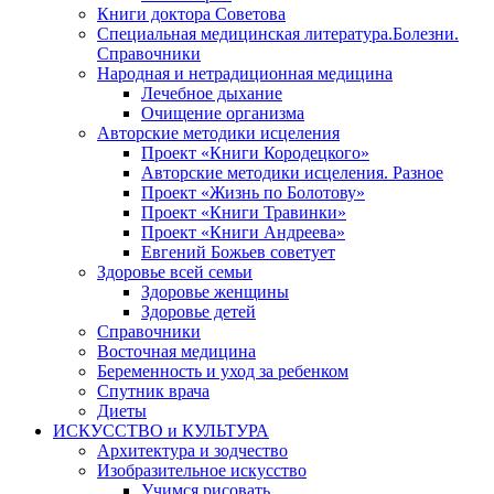
Книги доктора Советова
Специальная медицинская литература.Болезни.
Справочники
Народная и нетрадиционная медицина
Лечебное дыхание
Очищение организма
Авторские методики исцеления
Проект «Книги Кородецкого»
Авторские методики исцеления. Разное
Проект «Жизнь по Болотову»
Проект «Книги Травинки»
Проект «Книги Андреева»
Евгений Божьев советует
Здоровье всей семьи
Здоровье женщины
Здоровье детей
Справочники
Восточная медицина
Беременность и уход за ребенком
Спутник врача
Диеты
ИСКУССТВО и КУЛЬТУРА
Архитектура и зодчество
Изобразительное искусство
Учимся рисовать