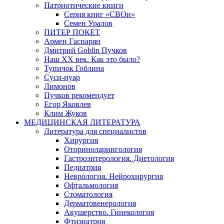
Патриотические книги
Серия книг «СВОи»
Семен Уралов
ПИТЕР ПОКЕТ
Армен Гаспарян
Дмитрий Goblin Пучков
Наш XX век. Как это было?
Тупичок Гоблина
Суси-нуар
Лимонов
Пучков рекомендует
Егор Яковлев
Клим Жуков
МЕДИЦИНСКАЯ ЛИТЕРАТУРА
Литература для специалистов
Хирургия
Оториноларингология
Гастроэнтерология. Диетология
Педиатрия
Неврология. Нейрохирургия
Офтальмология
Стоматология
Дерматовенерология
Акушерство. Гинекология
Фтизиатрия