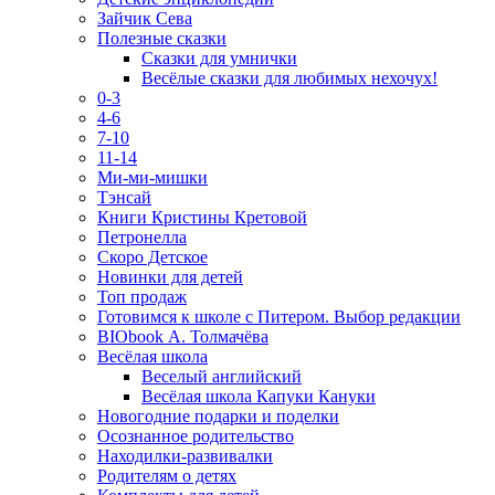
Зайчик Сева
Полезные сказки
Сказки для умнички
Весёлые сказки для любимых нехочух!
0-3
4-6
7-10
11-14
Ми-ми-мишки
Тэнсай
Книги Кристины Кретовой
Петронелла
Скоро Детское
Новинки для детей
Топ продаж
Готовимся к школе с Питером. Выбор редакции
BIObook А. Толмачёва
Весёлая школа
Веселый английский
Весёлая школа Капуки Кануки
Новогодние подарки и поделки
Осознанное родительство
Находилки-развивалки
Родителям о детях