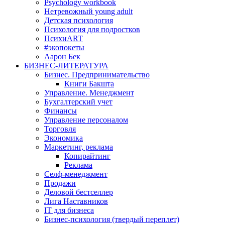
Psychology workbook
Нетревожный young adult
Детская психология
Психология для подростков
ПсихиART
#экопокеты
Аарон Бек
БИЗНЕС-ЛИТЕРАТУРА
Бизнес. Предпринимательство
Книги Бакшта
Управление. Менеджмент
Бухгалтерский учет
Финансы
Управление персоналом
Торговля
Экономика
Маркетинг, реклама
Копирайтинг
Реклама
Селф-менеджмент
Продажи
Деловой бестселлер
Лига Наставников
IT для бизнеса
Бизнес-психология (твердый переплет)