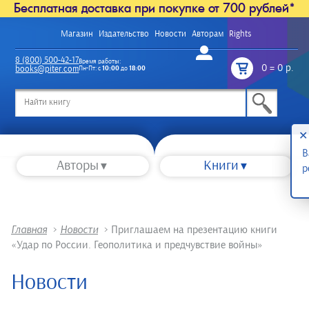
Бесплатная доставка при покупке от 700 рублей*
Магазин
Издательство
Новости
Авторам
Rights
Войти
8 (800) 500-42-17
Время работы:
0
=
0 р.
books@piter.com
Пн-Пт: с
10:00
до
18:00
/
✕
В
Авторы
Книги
р
Главная
>
Новости
>
Приглашаем на презентацию книги
«Удар по России. Геополитика и предчувствие войны»
Новости