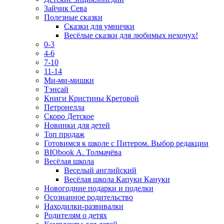
Зайчик Сева
Полезные сказки
Сказки для умнички
Весёлые сказки для любимых нехочух!
0-3
4-6
7-10
11-14
Ми-ми-мишки
Тэнсай
Книги Кристины Кретовой
Петронелла
Скоро Детское
Новинки для детей
Топ продаж
Готовимся к школе с Питером. Выбор редакции
BIObook А. Толмачёва
Весёлая школа
Веселый английский
Весёлая школа Капуки Кануки
Новогодние подарки и поделки
Осознанное родительство
Находилки-развивалки
Родителям о детях