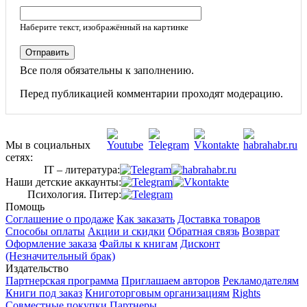
Наберите текст, изображённый на картинке
Отправить
Все поля обязательны к заполнению.
Перед публикацией комментарии проходят модерацию.
Мы в социальных
сетях:
IT – литература:
Наши детские аккаунты:
Психология. Питер:
Помощь
Соглашение о продаже
Как заказать
Доставка товаров
Способы оплаты
Акции и скидки
Обратная связь
Возврат
Оформление заказа
Файлы к книгам
Дисконт
(Незначительный брак)
Издательство
Партнерская программа
Приглашаем авторов
Рекламодателям
Книги под заказ
Книготорговым организациям
Rights
Совместные покупки
Партнеры