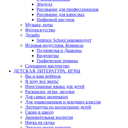
Зендудл
Рисование для профессионалов
Рисование для взрослых
Цифровой рисунок
Музыка, ноты
Фотоискусство
Дизайн
Smirnov School рекомендует
Игровая индустрия. Комиксы
Подземелья и Драконы
Видеоигры
Графические романы
Сценарное мастерство
ДЕТСКАЯ ЛИТЕРАТУРА. ИГРЫ
Вы и ваш ребёнок
Я хочу все знать!
Иностранные языки для детей
Раскраски, игры, загадки
Для самых маленьких
Для дошкольников и младших классов
Литература по воспитанию детей
Скоро в школу
Занимательная зоология
Наука не скука
Детские энциклопедии