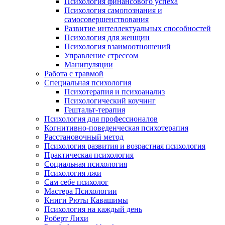
Психология финансового успеха
Психология самопознания и
самосовершенствования
Развитие интеллектуальных способностей
Психология для женщин
Психология взаимоотношений
Управление стрессом
Манипуляции
Работа с травмой
Специальная психология
Психотерапия и психоанализ
Психологический коучинг
Гештальт-терапия
Психология для профессионалов
Когнитивно-поведенческая психотерапия
Расстановочный метод
Психология развития и возрастная психология
Практическая психология
Социальная психология
Психология лжи
Сам себе психолог
Мастера Психологии
Книги Рюты Кавашимы
Психология на каждый день
Роберт Лихи