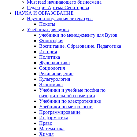
Must read начинающего бизнесмена
Редакция Артема Сенаторова
НАУКА И ОБРАЗОВАНИЕ
Научно-популярная литература
Покеты
Учебники для вузов
учебники по менеджменту для Вузов
Философия
Воспитание. Образование. Педагогика
История
Политика
Журналистика
Социология
Религиоведение
Культурология
Экономика
Учебники и учебные посбия по
начертательной геометрии
Учебники по электротехнике
Учебники по метрологии
Программирование
Информатика
Право
Математика
Химия