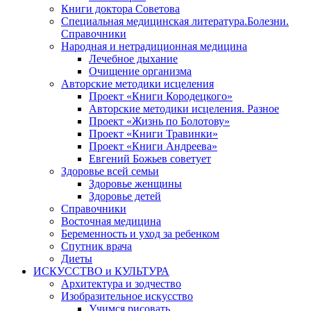
Книги доктора Советова
Специальная медицинская литература.Болезни.
Справочники
Народная и нетрадиционная медицина
Лечебное дыхание
Очищение организма
Авторские методики исцеления
Проект «Книги Кородецкого»
Авторские методики исцеления. Разное
Проект «Жизнь по Болотову»
Проект «Книги Травинки»
Проект «Книги Андреева»
Евгений Божьев советует
Здоровье всей семьи
Здоровье женщины
Здоровье детей
Справочники
Восточная медицина
Беременность и уход за ребенком
Спутник врача
Диеты
ИСКУССТВО и КУЛЬТУРА
Архитектура и зодчество
Изобразительное искусство
Учимся рисовать