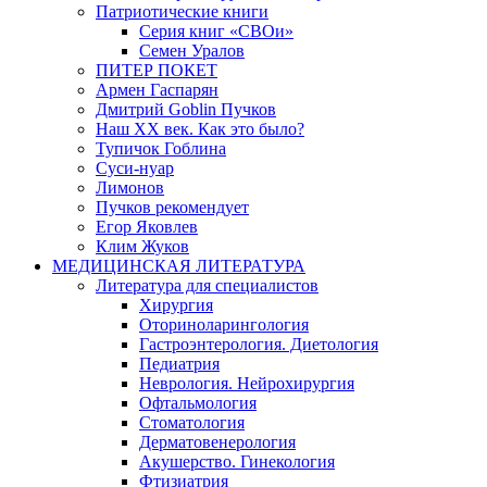
Патриотические книги
Серия книг «СВОи»
Семен Уралов
ПИТЕР ПОКЕТ
Армен Гаспарян
Дмитрий Goblin Пучков
Наш XX век. Как это было?
Тупичок Гоблина
Суси-нуар
Лимонов
Пучков рекомендует
Егор Яковлев
Клим Жуков
МЕДИЦИНСКАЯ ЛИТЕРАТУРА
Литература для специалистов
Хирургия
Оториноларингология
Гастроэнтерология. Диетология
Педиатрия
Неврология. Нейрохирургия
Офтальмология
Стоматология
Дерматовенерология
Акушерство. Гинекология
Фтизиатрия