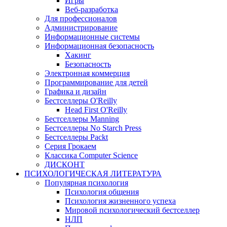
Игры
Веб-разработка
Для профессионалов
Администрирование
Информационные системы
Информационная безопасность
Хакинг
Безопасность
Электронная коммерция
Программирование для детей
Графика и дизайн
Бестселлеры O'Reilly
Head First O'Reilly
Бестселлеры Manning
Бестселлеры No Starch Press
Бестселлеры Packt
Серия Грокаем
Классика Computer Science
ДИСКОНТ
ПСИХОЛОГИЧЕСКАЯ ЛИТЕРАТУРА
Популярная психология
Психология общения
Психология жизненного успеха
Мировой психологический бестселлер
НЛП