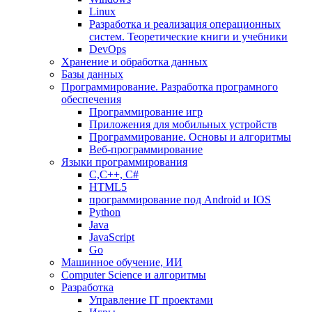
Linux
Разработка и реализация операционных
систем. Теоретические книги и учебники
DevOps
Хранение и обработка данных
Базы данных
Программирование. Разработка програмного
обеспечения
Программирование игр
Приложения для мобильных устройств
Программирование. Основы и алгоритмы
Веб-программирование
Языки программирования
С,С++, С#
HTML5
программирование под Android и IOS
Python
Java
JavaScript
Go
Машинное обучение, ИИ
Computer Science и алгоритмы
Разработка
Управление IT проектами