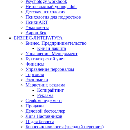
Psychology workbook
Нетревожный young adult
Детская психология
Психология для подростков
ПсихиART
#экопокеты
Аарон Бек
БИЗНЕС-ЛИТЕРАТУРА
Бизнес. Предпринимательство
Книги Бакшта
Управление. Менеджмент
Бухгалтерский учет
Финансы
Управление персоналом
Торговля
Экономика
Маркетинг, реклама
Копирайтинг
Реклама
Селф-менеджмент
Продажи
Деловой бестселлер
Лига Наставников
IT для бизнеса
Бизнес-психология (твердый переплет)