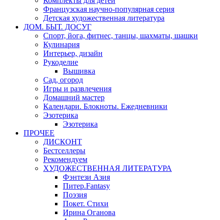
Комплекты для детей
Французская научно-популярная серия
Детская художественная литература
ДОМ. БЫТ. ДОСУГ
Спорт, йога, фитнес, танцы, шахматы, шашки
Кулинария
Интерьер, дизайн
Рукоделие
Вышивка
Сад, огород
Игры и развлечения
Домашний мастер
Календари. Блокноты. Ежедневники
Эзотерика
Эзотерика
ПРОЧЕЕ
ДИСКОНТ
Бестселлеры
Рекомендуем
ХУДОЖЕСТВЕННАЯ ЛИТЕРАТУРА
Фэнтези Азия
Питер.Fantasy
Поэзия
Покет. Стихи
Ирина Оганова