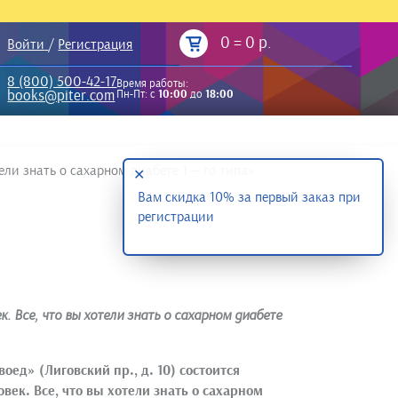
0
=
0 р.
Войти
/
Регистрация
8 (800) 500-42-17
Время работы:
books@piter.com
Пн-Пт: с
10:00
до
18:00
ели знать о сахарном диабете 1 — го типа»
✕
Вам скидка 10% за первый заказ при
регистрации
. Все, что вы хотели знать о сахарном диабете
воед» (Лиговский пр., д. 10) состоится
век. Все, что вы хотели знать о сахарном