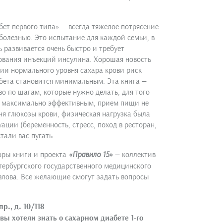
ет первого типа» — всегда тяжелое потрясение
 болезнью. Это испытание для каждой семьи, в
 развивается очень быстро и требует
ования инъекций инсулина. Хорошая новость
нии нормального уровня сахара крови риск
бета становится минимальным. Эта книга —
во по шагам, которые нужно делать, для того
о максимально эффективным, прием пищи не
я глюкозы крови, физическая нагрузка была
ции (беременность, стресс, поход в ресторан,
тали вас пугать.
торы книги и проекта
«Правило 15»
— коллектив
тербургского государственного медицинского
влова. Все желающие смогут задать вопросы
р., д. 10/118
вы хотели знать о сахарном диабете 1-го