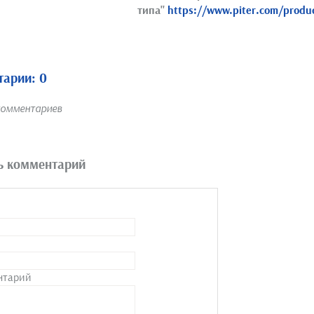
типа"
https://www.piter.com/prod
арии: 0
комментариев
ь комментарий
нтарий