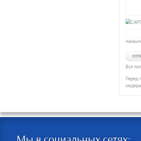
Наберите
ОТП
Все по
Перед 
модера
Мы в социальных сетях: