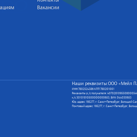
зациям
Вакансии
Наши реквизиты:ООО «Мейл П
ИНН 7802524386 КПП 780201001
Реквизиты р /с получателя: 40702810955080005
к/с 30101810500000000653, БИК 044030653
Юр. адрес: 195277, г. Санкт-Петербург, Большой С
Почтовый адрес: 195277, г. Санкт-Петербург, Боль