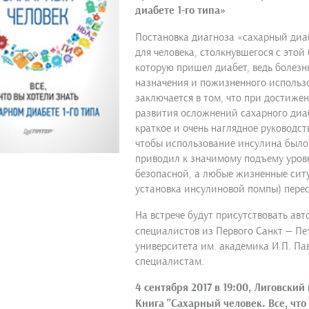
диабете 1-го типа»
Постановка диагноза «сахарный диаб
для человека, столкнувшегося с этой
которую пришел диабет, ведь болезнь
назначения и пожизненного использ
заключается в том, что при достиже
развития осложнений сахарного диа
краткое и очень наглядное руководст
чтобы использование инсулина был
приводил к значимому подъему уровн
безопасной, а любые жизненные ситуа
установка инсулиновой помпы) перес
На встрече будут присутствовать ав
специалистов из Первого Санкт — Пе
университета им. академика И.П. Па
специалистам.
4 сентября 2017 в 19:00, Лиговский п
Книга "Сахарный человек. Все, что 