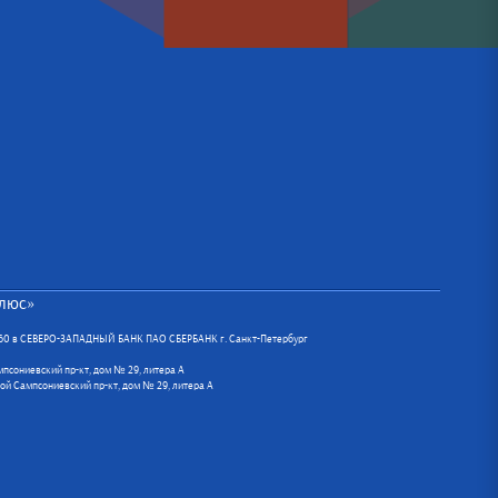
люс»
460 в СЕВЕРО-ЗАПАДНЫЙ БАНК ПАО СБЕРБАНК г. Санкт-Петербург
ампсониевский пр-кт, дом № 29, литера А
шой Сампсониевский пр-кт, дом № 29, литера А