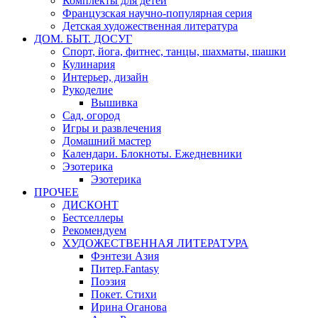
Комплекты для детей
Французская научно-популярная серия
Детская художественная литература
ДОМ. БЫТ. ДОСУГ
Спорт, йога, фитнес, танцы, шахматы, шашки
Кулинария
Интерьер, дизайн
Рукоделие
Вышивка
Сад, огород
Игры и развлечения
Домашний мастер
Календари. Блокноты. Ежедневники
Эзотерика
Эзотерика
ПРОЧЕЕ
ДИСКОНТ
Бестселлеры
Рекомендуем
ХУДОЖЕСТВЕННАЯ ЛИТЕРАТУРА
Фэнтези Азия
Питер.Fantasy
Поэзия
Покет. Стихи
Ирина Оганова