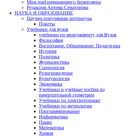
Must read начинающего бизнесмена
Редакция Артема Сенаторова
НАУКА И ОБРАЗОВАНИЕ
Научно-популярная литература
Покеты
Учебники для вузов
учебники по менеджменту для Вузов
Философия
Воспитание. Образование. Педагогика
История
Политика
Журналистика
Социология
Религиоведение
Культурология
Экономика
Учебники и учебные посбия по
начертательной геометрии
Учебники по электротехнике
Учебники по метрологии
Программирование
Информатика
Право
Математика
Химия