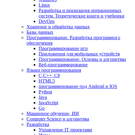
Linux
Разработка и реализация операционных
систем. Теоретические книги и учебники
DevOps
Хранение и обработка данных
Базы данных
Программирование. Разработка програмного
обеспечения
Программирование игр
Приложения для мобильных устройств
Программирование. Основы и алгоритмы
Веб-программирование
Языки программирования
С,С++, С#
HTML5
программирование под Android и IOS
Python
Java
JavaScript
Go
Машинное обучение, ИИ
Computer Science и алгоритмы
Разработка
Управление IT проектами