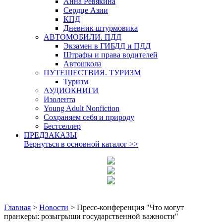
Анна Ревякина
Сердце Азии
КПД
Дневник штурмовика
АВТОМОБИЛИ. ПДД
Экзамен в ГИБДД и ПДД
Штрафы и права водителей
Автошкола
ПУТЕШЕСТВИЯ. ТУРИЗМ
Туризм
АУДИОКНИГИ
Изолента
Young Adult Nonfiction
Сохраняем себя и природу
Бестселлер
ПРЕДЗАКАЗЫ
Вернуться в основной каталог
>>
Главная
>
Новости
>
Пресс-конференция "Что могут
пранкеры: розыгрыши государственной важности"