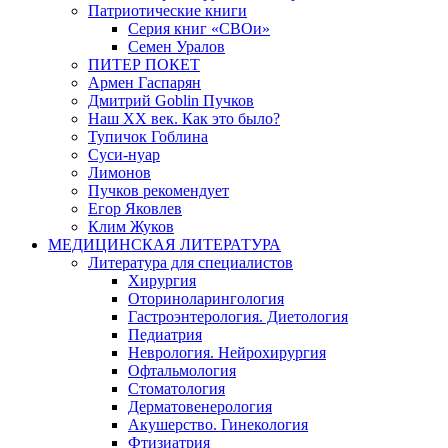
Патриотические книги
Серия книг «СВОи»
Семен Уралов
ПИТЕР ПОКЕТ
Армен Гаспарян
Дмитрий Goblin Пучков
Наш XX век. Как это было?
Тупичок Гоблина
Суси-нуар
Лимонов
Пучков рекомендует
Егор Яковлев
Клим Жуков
МЕДИЦИНСКАЯ ЛИТЕРАТУРА
Литература для специалистов
Хирургия
Оториноларингология
Гастроэнтерология. Диетология
Педиатрия
Неврология. Нейрохирургия
Офтальмология
Стоматология
Дерматовенерология
Акушерство. Гинекология
Фтизиатрия