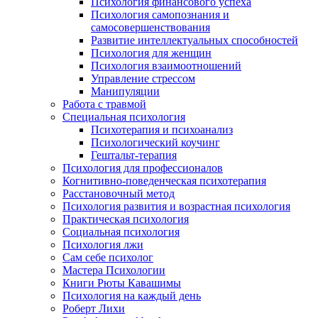
Психология финансового успеха
Психология самопознания и
самосовершенствования
Развитие интеллектуальных способностей
Психология для женщин
Психология взаимоотношений
Управление стрессом
Манипуляции
Работа с травмой
Специальная психология
Психотерапия и психоанализ
Психологический коучинг
Гештальт-терапия
Психология для профессионалов
Когнитивно-поведенческая психотерапия
Расстановочный метод
Психология развития и возрастная психология
Практическая психология
Социальная психология
Психология лжи
Сам себе психолог
Мастера Психологии
Книги Рюты Кавашимы
Психология на каждый день
Роберт Лихи