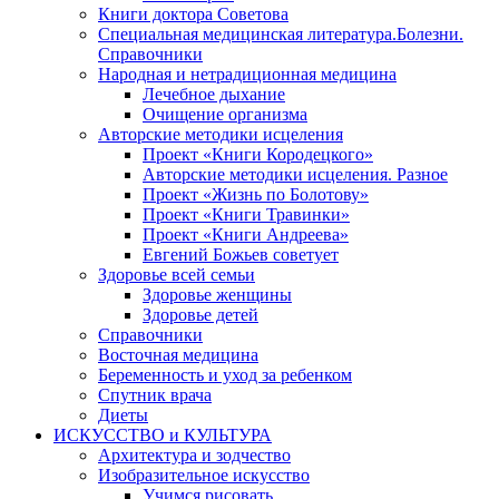
Книги доктора Советова
Специальная медицинская литература.Болезни.
Справочники
Народная и нетрадиционная медицина
Лечебное дыхание
Очищение организма
Авторские методики исцеления
Проект «Книги Кородецкого»
Авторские методики исцеления. Разное
Проект «Жизнь по Болотову»
Проект «Книги Травинки»
Проект «Книги Андреева»
Евгений Божьев советует
Здоровье всей семьи
Здоровье женщины
Здоровье детей
Справочники
Восточная медицина
Беременность и уход за ребенком
Спутник врача
Диеты
ИСКУССТВО и КУЛЬТУРА
Архитектура и зодчество
Изобразительное искусство
Учимся рисовать