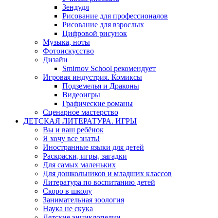
Зендудл
Рисование для профессионалов
Рисование для взрослых
Цифровой рисунок
Музыка, ноты
Фотоискусство
Дизайн
Smirnov School рекомендует
Игровая индустрия. Комиксы
Подземелья и Драконы
Видеоигры
Графические романы
Сценарное мастерство
ДЕТСКАЯ ЛИТЕРАТУРА. ИГРЫ
Вы и ваш ребёнок
Я хочу все знать!
Иностранные языки для детей
Раскраски, игры, загадки
Для самых маленьких
Для дошкольников и младших классов
Литература по воспитанию детей
Скоро в школу
Занимательная зоология
Наука не скука
Детские энциклопедии