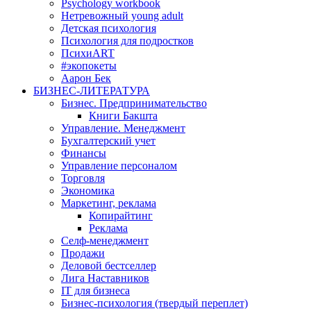
Psychology workbook
Нетревожный young adult
Детская психология
Психология для подростков
ПсихиART
#экопокеты
Аарон Бек
БИЗНЕС-ЛИТЕРАТУРА
Бизнес. Предпринимательство
Книги Бакшта
Управление. Менеджмент
Бухгалтерский учет
Финансы
Управление персоналом
Торговля
Экономика
Маркетинг, реклама
Копирайтинг
Реклама
Селф-менеджмент
Продажи
Деловой бестселлер
Лига Наставников
IT для бизнеса
Бизнес-психология (твердый переплет)