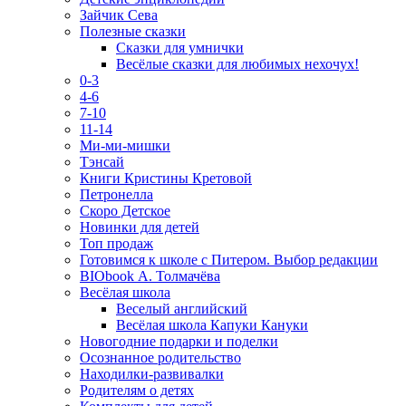
Зайчик Сева
Полезные сказки
Сказки для умнички
Весёлые сказки для любимых нехочух!
0-3
4-6
7-10
11-14
Ми-ми-мишки
Тэнсай
Книги Кристины Кретовой
Петронелла
Скоро Детское
Новинки для детей
Топ продаж
Готовимся к школе с Питером. Выбор редакции
BIObook А. Толмачёва
Весёлая школа
Веселый английский
Весёлая школа Капуки Кануки
Новогодние подарки и поделки
Осознанное родительство
Находилки-развивалки
Родителям о детях