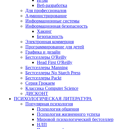
Игры
Веб-разработка
Для профессионалов
Администрирование
Информационные системы
Информационная безопасность
Хакинг
Безопасность
Электронная коммерция
Программирование для детей
Графика и дизайн
Бестселлеры O'Reilly
Head First O'Reilly
Бестселлеры Manning
Бестселлеры No Starch Press
Бестселлеры Packt
Серия Грокаем
Классика Computer Science
ДИСКОНТ
ПСИХОЛОГИЧЕСКАЯ ЛИТЕРАТУРА
Популярная психология
Психология общения
Психология жизненного успеха
Мировой психологический бестселлер
НЛП