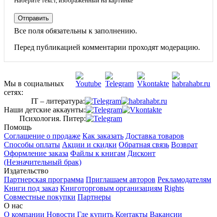
Наберите текст, изображённый на картинке
Отправить
Все поля обязательны к заполнению.
Перед публикацией комментарии проходят модерацию.
Мы в социальных
сетях:
IT – литература:
Наши детские аккаунты:
Психология. Питер:
Помощь
Соглашение о продаже
Как заказать
Доставка товаров
Способы оплаты
Акции и скидки
Обратная связь
Возврат
Оформление заказа
Файлы к книгам
Дисконт
(Незначительный брак)
Издательство
Партнерская программа
Приглашаем авторов
Рекламодателям
Книги под заказ
Книготорговым организациям
Rights
Совместные покупки
Партнеры
О нас
О компании
Новости
Где купить
Контакты
Вакансии