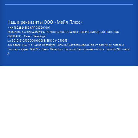
Наши реквизиты:ООО «Мейл Плюс»
ИНН 7802524386 КПП 780201001
Реквизиты р /с получателя: 40702810955080005460 в СЕВЕРО-ЗАПАДНЫЙ БАНК ПАО
СБЕРБАНК г. Санкт-Петербург
к/с 30101810500000000653, БИК 044030653
Юр. адрес: 195277, г. Санкт-Петербург, Большой Сампсониевский пр-кт, дом № 29, литера А
Почтовый адрес: 195277, г. Санкт-Петербург, Большой Сампсониевский пр-кт, дом № 29, литера
А