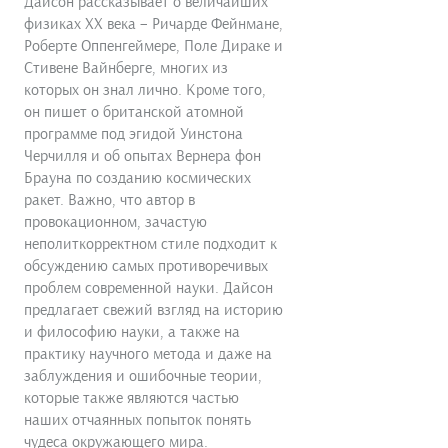
Дайсон рассказывает о величайших
физиках XX века – Ричарде Фейнмане,
Роберте Оппенгеймере, Поле Дираке и
Стивене Вайнберге, многих из
которых он знал лично. Кроме того,
он пишет о британской атомной
программе под эгидой Уинстона
Черчилля и об опытах Вернера фон
Брауна по созданию космических
ракет. Важно, что автор в
провокационном, зачастую
неполиткорректном стиле подходит к
обсуждению самых противоречивых
проблем современной науки. Дайсон
предлагает свежий взгляд на историю
и философию науки, а также на
практику научного метода и даже на
заблуждения и ошибочные теории,
которые также являются частью
наших отчаянных попыток понять
чудеса окружающего мира.