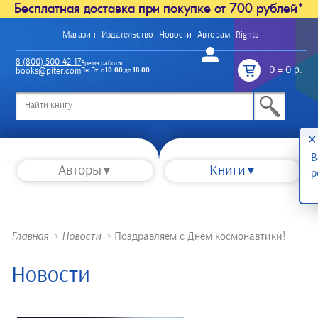
Бесплатная доставка при покупке от 700 рублей*
Магазин
Издательство
Новости
Авторам
Rights
Войти
8 (800) 500-42-17
Время работы:
0
=
0 р.
books@piter.com
Пн-Пт: с
10:00
до
18:00
/
✕
В
Авторы
Книги
р
Главная
>
Новости
>
Поздравляем с Днем космонавтики!
Новости