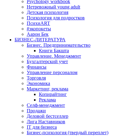
Psychology workbook
Нетревожный young adult
Детская психология
Психология для подростков
ПсихиART
#экопокеты
Аарон Бек
БИЗНЕС-ЛИТЕРАТУРА
Бизнес. Предпринимательство
Книги Бакшта
Управление. Менеджмент
Бухгалтерский учет
Финансы
Управление персоналом
Торговля
Экономика
Маркетинг, реклама
Копирайтинг
Реклама
Селф-менеджмент
Продажи
Деловой бестселлер
Лига Наставников
IT для бизнеса
Бизнес-психология (твердый переплет)