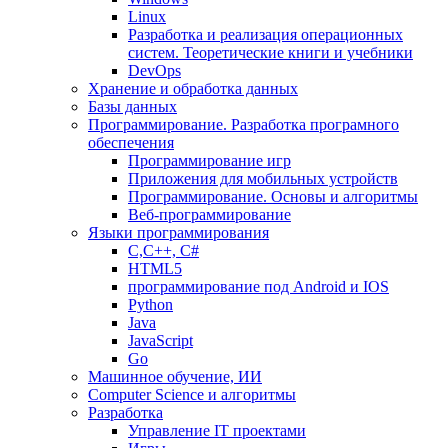
Linux
Разработка и реализация операционных
систем. Теоретические книги и учебники
DevOps
Хранение и обработка данных
Базы данных
Программирование. Разработка програмного
обеспечения
Программирование игр
Приложения для мобильных устройств
Программирование. Основы и алгоритмы
Веб-программирование
Языки программирования
С,С++, С#
HTML5
программирование под Android и IOS
Python
Java
JavaScript
Go
Машинное обучение, ИИ
Computer Science и алгоритмы
Разработка
Управление IT проектами