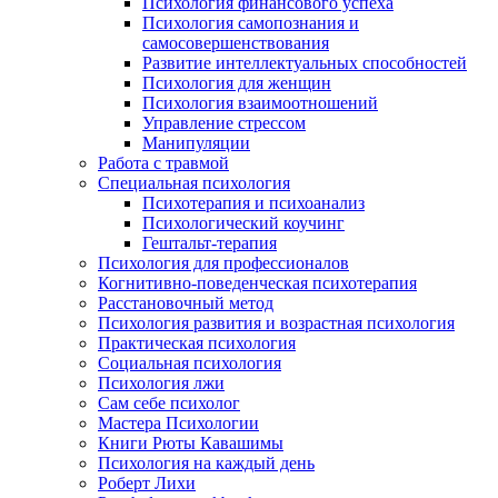
Психология финансового успеха
Психология самопознания и
самосовершенствования
Развитие интеллектуальных способностей
Психология для женщин
Психология взаимоотношений
Управление стрессом
Манипуляции
Работа с травмой
Специальная психология
Психотерапия и психоанализ
Психологический коучинг
Гештальт-терапия
Психология для профессионалов
Когнитивно-поведенческая психотерапия
Расстановочный метод
Психология развития и возрастная психология
Практическая психология
Социальная психология
Психология лжи
Сам себе психолог
Мастера Психологии
Книги Рюты Кавашимы
Психология на каждый день
Роберт Лихи