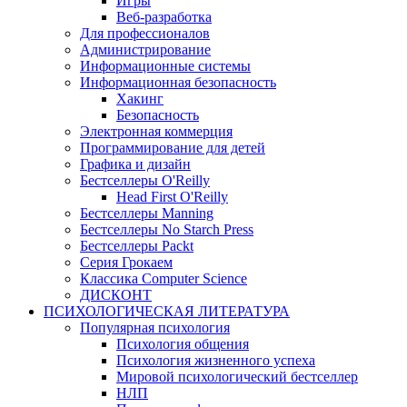
Игры
Веб-разработка
Для профессионалов
Администрирование
Информационные системы
Информационная безопасность
Хакинг
Безопасность
Электронная коммерция
Программирование для детей
Графика и дизайн
Бестселлеры O'Reilly
Head First O'Reilly
Бестселлеры Manning
Бестселлеры No Starch Press
Бестселлеры Packt
Серия Грокаем
Классика Computer Science
ДИСКОНТ
ПСИХОЛОГИЧЕСКАЯ ЛИТЕРАТУРА
Популярная психология
Психология общения
Психология жизненного успеха
Мировой психологический бестселлер
НЛП