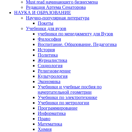
Must read начинающего бизнесмена
Редакция Артема Сенаторова
НАУКА И ОБРАЗОВАНИЕ
Научно-популярная литература
Покеты
Учебники для вузов
учебники по менеджменту для Вузов
Философия
Воспитание. Образование. Педагогика
История
Политика
Журналистика
Социология
Религиоведение
Культурология
Экономика
Учебники и учебные посбия по
начертательной геометрии
Учебники по электротехнике
Учебники по метрологии
Программирование
Информатика
Право
Математика
Химия