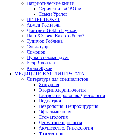
Патриотические книги
Серия книг «СВОи»
Семен Уралов
ПИТЕР ПОКЕТ
Армен Гаспарян
Дмитрий Goblin Пучков
Наш XX век. Как это было?
Тупичок Гоблина
Суси-нуар
Лимонов
Пучков рекомендует
Егор Яковлев
Клим Жуков
МЕДИЦИНСКАЯ ЛИТЕРАТУРА
Литература для специалистов
Хирургия
Оториноларингология
Гастроэнтерология. Диетология
Педиатрия
Неврология. Нейрохирургия
Офтальмология
Стоматология
Дерматовенерология
Акушерство. Гинекология
Фтизиатрия