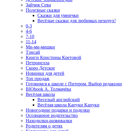
Зайчик Сева
Полезные сказки
Сказки для умнички
Весёлые сказки для любимых нехочух!
0-3
4-6
7-10
11-14
Ми-ми-мишки
Тэнсай
Книги Кристины Кретовой
Петронелла
Скоро Детское
Новинки для детей
Топ продаж
Готовимся к школе с Питером. Выбор редакции
BIObook А. Толмачёва
Весёлая школа
Веселый английский
Весёлая школа Капуки Кануки
Новогодние подарки и поделки
Осознанное родительство
Находилки-развивалки
Родителям о детях