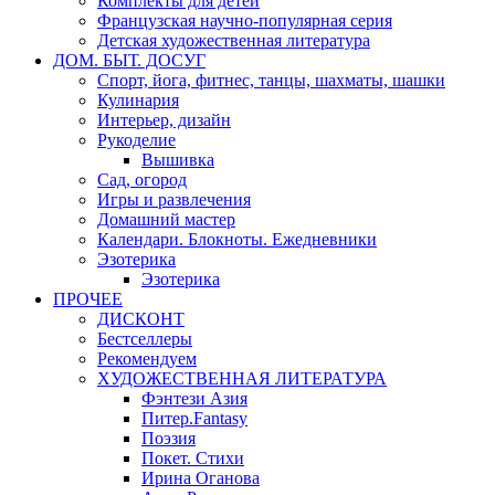
Комплекты для детей
Французская научно-популярная серия
Детская художественная литература
ДОМ. БЫТ. ДОСУГ
Спорт, йога, фитнес, танцы, шахматы, шашки
Кулинария
Интерьер, дизайн
Рукоделие
Вышивка
Сад, огород
Игры и развлечения
Домашний мастер
Календари. Блокноты. Ежедневники
Эзотерика
Эзотерика
ПРОЧЕЕ
ДИСКОНТ
Бестселлеры
Рекомендуем
ХУДОЖЕСТВЕННАЯ ЛИТЕРАТУРА
Фэнтези Азия
Питер.Fantasy
Поэзия
Покет. Стихи
Ирина Оганова