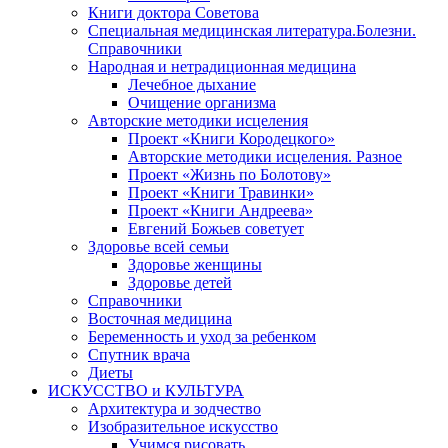
Книги доктора Советова
Специальная медицинская литература.Болезни.
Справочники
Народная и нетрадиционная медицина
Лечебное дыхание
Очищение организма
Авторские методики исцеления
Проект «Книги Кородецкого»
Авторские методики исцеления. Разное
Проект «Жизнь по Болотову»
Проект «Книги Травинки»
Проект «Книги Андреева»
Евгений Божьев советует
Здоровье всей семьи
Здоровье женщины
Здоровье детей
Справочники
Восточная медицина
Беременность и уход за ребенком
Спутник врача
Диеты
ИСКУССТВО и КУЛЬТУРА
Архитектура и зодчество
Изобразительное искусство
Учимся рисовать