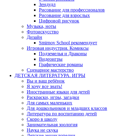
Зендудл
Рисование для профессионалов
Рисование для взрослых
Цифровой рисунок
Музыка, ноты
Фотоискусство
Дизайн
Smirnov School рекомендует
Игровая индустрия. Комиксы
Подземелья и Драконы
Видеоигры
Графические романы
Сценарное мастерство
ДЕТСКАЯ ЛИТЕРАТУРА. ИГРЫ
Вы и ваш ребёнок
Я хочу все знать!
Иностранные языки для детей
Раскраски, игры, загадки
Для самых маленьких
Для дошкольников и младших классов
Литература по воспитанию детей
Скоро в школу
Занимательная зоология
Наука не скука
Детские энциклопедии