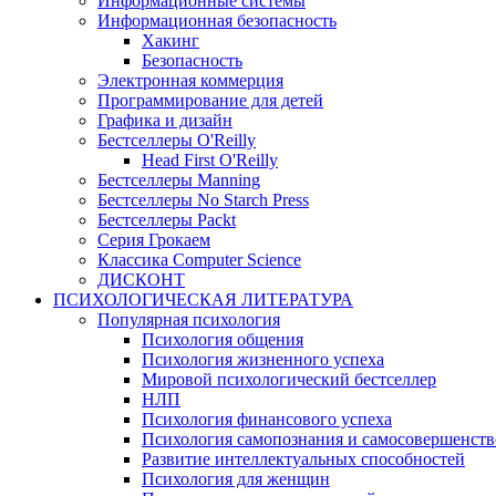
Информационные системы
Информационная безопасность
Хакинг
Безопасность
Электронная коммерция
Программирование для детей
Графика и дизайн
Бестселлеры O'Reilly
Head First O'Reilly
Бестселлеры Manning
Бестселлеры No Starch Press
Бестселлеры Packt
Серия Грокаем
Классика Computer Science
ДИСКОНТ
ПСИХОЛОГИЧЕСКАЯ ЛИТЕРАТУРА
Популярная психология
Психология общения
Психология жизненного успеха
Мировой психологический бестселлер
НЛП
Психология финансового успеха
Психология самопознания и самосовершенст
Развитие интеллектуальных способностей
Психология для женщин