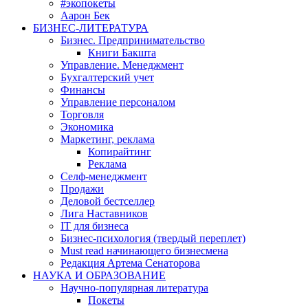
#экопокеты
Аарон Бек
БИЗНЕС-ЛИТЕРАТУРА
Бизнес. Предпринимательство
Книги Бакшта
Управление. Менеджмент
Бухгалтерский учет
Финансы
Управление персоналом
Торговля
Экономика
Маркетинг, реклама
Копирайтинг
Реклама
Селф-менеджмент
Продажи
Деловой бестселлер
Лига Наставников
IT для бизнеса
Бизнес-психология (твердый переплет)
Must read начинающего бизнесмена
Редакция Артема Сенаторова
НАУКА И ОБРАЗОВАНИЕ
Научно-популярная литература
Покеты