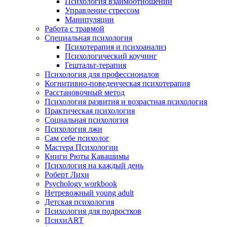
Психология взаимоотношений
Управление стрессом
Манипуляции
Работа с травмой
Специальная психология
Психотерапия и психоанализ
Психологический коучинг
Гештальт-терапия
Психология для профессионалов
Когнитивно-поведенческая психотерапия
Расстановочный метод
Психология развития и возрастная психология
Практическая психология
Социальная психология
Психология лжи
Сам себе психолог
Мастера Психологии
Книги Рюты Кавашимы
Психология на каждый день
Роберт Лихи
Psychology workbook
Нетревожный young adult
Детская психология
Психология для подростков
ПсихиART