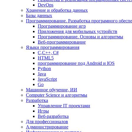
DevOps
Хранение и обработка данных
Базы данных
Программирование. Разработка програмного обесп
Программирование игр
Приложения для мобильных устройств
Программирование. Основы и алгоритмы
Веб-программирование
Языки программирования
С,С++, С#
HTML5
программирование под Android и IOS
Python
Java
JavaScript
Go
Машинное обучение, ИИ
Computer Science и алгоритмы
Разработка
Управление IT проектами
Игры
Веб-разработка
Для профессионалов
Администрирование