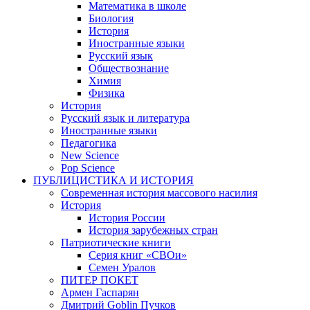
Математика в школе
Биология
История
Иностранные языки
Русский язык
Обществознание
Химия
Физика
История
Русский язык и литература
Иностранные языки
Педагогика
New Science
Pop Science
ПУБЛИЦИСТИКА И ИСТОРИЯ
Современная история массового насилия
История
История России
История зарубежных стран
Патриотические книги
Серия книг «СВОи»
Семен Уралов
ПИТЕР ПОКЕТ
Армен Гаспарян
Дмитрий Goblin Пучков