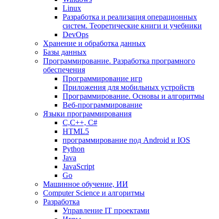
Linux
Разработка и реализация операционных
систем. Теоретические книги и учебники
DevOps
Хранение и обработка данных
Базы данных
Программирование. Разработка програмного
обеспечения
Программирование игр
Приложения для мобильных устройств
Программирование. Основы и алгоритмы
Веб-программирование
Языки программирования
С,С++, С#
HTML5
программирование под Android и IOS
Python
Java
JavaScript
Go
Машинное обучение, ИИ
Computer Science и алгоритмы
Разработка
Управление IT проектами