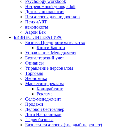
Psychology workbook
Нетревожный young adult
Детская психология
Психология для подростков
ПсихиART
#экопокеты
Аарон Бек
БИЗНЕС-ЛИТЕРАТУРА
Бизнес. Предпринимательство
Книги Бакшта
Управление. Менеджмент
Бухгалтерский учет
Финансы
Управление персоналом
Торговля
Экономика
Маркетинг, реклама
Копирайтинг
Реклама
Селф-менеджмент
Продажи
Деловой бестселлер
Лига Наставников
IT для бизнеса
Бизнес-психология (твердый переплет)