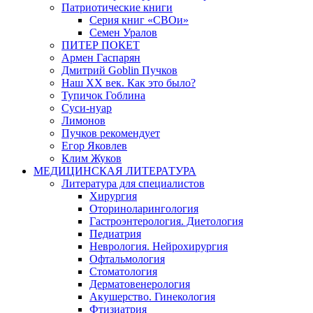
Патриотические книги
Серия книг «СВОи»
Семен Уралов
ПИТЕР ПОКЕТ
Армен Гаспарян
Дмитрий Goblin Пучков
Наш XX век. Как это было?
Тупичок Гоблина
Суси-нуар
Лимонов
Пучков рекомендует
Егор Яковлев
Клим Жуков
МЕДИЦИНСКАЯ ЛИТЕРАТУРА
Литература для специалистов
Хирургия
Оториноларингология
Гастроэнтерология. Диетология
Педиатрия
Неврология. Нейрохирургия
Офтальмология
Стоматология
Дерматовенерология
Акушерство. Гинекология
Фтизиатрия