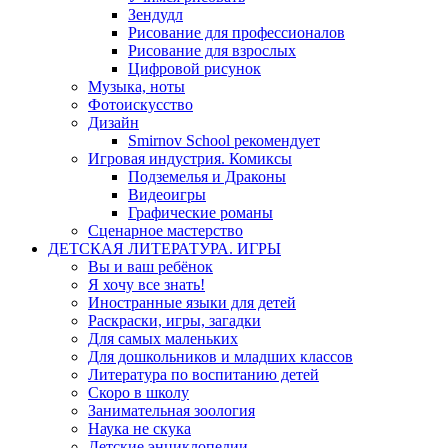
Зендудл
Рисование для профессионалов
Рисование для взрослых
Цифровой рисунок
Музыка, ноты
Фотоискусство
Дизайн
Smirnov School рекомендует
Игровая индустрия. Комиксы
Подземелья и Драконы
Видеоигры
Графические романы
Сценарное мастерство
ДЕТСКАЯ ЛИТЕРАТУРА. ИГРЫ
Вы и ваш ребёнок
Я хочу все знать!
Иностранные языки для детей
Раскраски, игры, загадки
Для самых маленьких
Для дошкольников и младших классов
Литература по воспитанию детей
Скоро в школу
Занимательная зоология
Наука не скука
Детские энциклопедии