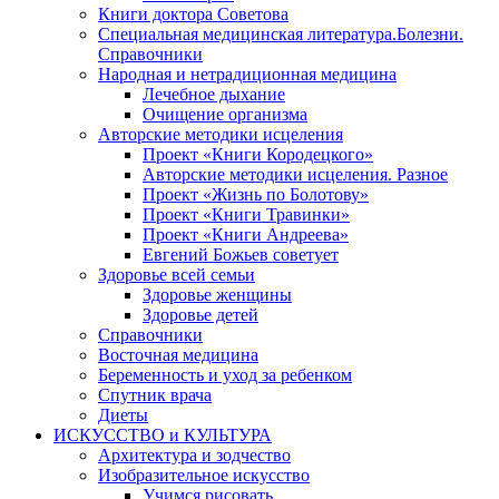
Книги доктора Советова
Специальная медицинская литература.Болезни.
Справочники
Народная и нетрадиционная медицина
Лечебное дыхание
Очищение организма
Авторские методики исцеления
Проект «Книги Кородецкого»
Авторские методики исцеления. Разное
Проект «Жизнь по Болотову»
Проект «Книги Травинки»
Проект «Книги Андреева»
Евгений Божьев советует
Здоровье всей семьи
Здоровье женщины
Здоровье детей
Справочники
Восточная медицина
Беременность и уход за ребенком
Спутник врача
Диеты
ИСКУССТВО и КУЛЬТУРА
Архитектура и зодчество
Изобразительное искусство
Учимся рисовать