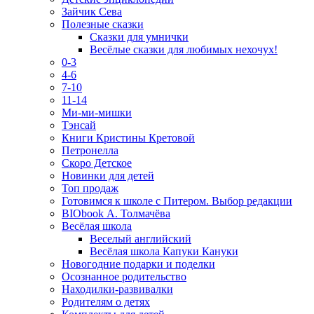
Зайчик Сева
Полезные сказки
Сказки для умнички
Весёлые сказки для любимых нехочух!
0-3
4-6
7-10
11-14
Ми-ми-мишки
Тэнсай
Книги Кристины Кретовой
Петронелла
Скоро Детское
Новинки для детей
Топ продаж
Готовимся к школе с Питером. Выбор редакции
BIObook А. Толмачёва
Весёлая школа
Веселый английский
Весёлая школа Капуки Кануки
Новогодние подарки и поделки
Осознанное родительство
Находилки-развивалки
Родителям о детях