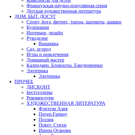
Комплекты для детей
Французская научно-популярная серия
Детская художественная литература
ДОМ. БЫТ. ДОСУГ
Спорт, йога, фитнес, танцы, шахматы, шашки
Кулинария
Интерьер, дизайн
Рукоделие
Вышивка
Сад, огород
Игры и развлечения
Домашний мастер
Календари. Блокноты. Ежедневники
Эзотерика
Эзотерика
ПРОЧЕЕ
ДИСКОНТ
Бестселлеры
Рекомендуем
ХУДОЖЕСТВЕННАЯ ЛИТЕРАТУРА
Фэнтези Азия
Питер.Fantasy
Поэзия
Покет. Стихи
Ирина Оганова