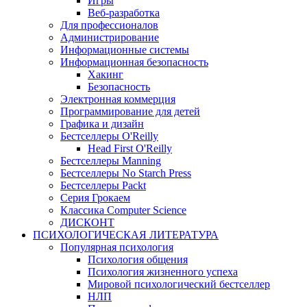
Игры
Веб-разработка
Для профессионалов
Администрирование
Информационные системы
Информационная безопасность
Хакинг
Безопасность
Электронная коммерция
Программирование для детей
Графика и дизайн
Бестселлеры O'Reilly
Head First O'Reilly
Бестселлеры Manning
Бестселлеры No Starch Press
Бестселлеры Packt
Серия Грокаем
Классика Computer Science
ДИСКОНТ
ПСИХОЛОГИЧЕСКАЯ ЛИТЕРАТУРА
Популярная психология
Психология общения
Психология жизненного успеха
Мировой психологический бестселлер
НЛП