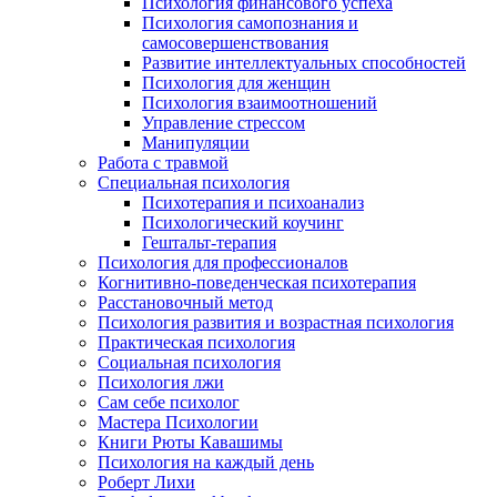
Психология финансового успеха
Психология самопознания и
самосовершенствования
Развитие интеллектуальных способностей
Психология для женщин
Психология взаимоотношений
Управление стрессом
Манипуляции
Работа с травмой
Специальная психология
Психотерапия и психоанализ
Психологический коучинг
Гештальт-терапия
Психология для профессионалов
Когнитивно-поведенческая психотерапия
Расстановочный метод
Психология развития и возрастная психология
Практическая психология
Социальная психология
Психология лжи
Сам себе психолог
Мастера Психологии
Книги Рюты Кавашимы
Психология на каждый день
Роберт Лихи