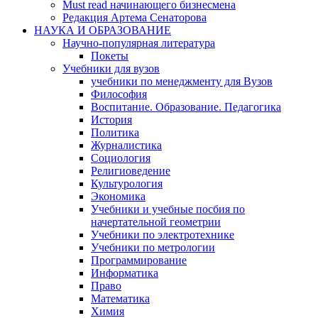
Must read начинающего бизнесмена
Редакция Артема Сенаторова
НАУКА И ОБРАЗОВАНИЕ
Научно-популярная литература
Покеты
Учебники для вузов
учебники по менеджменту для Вузов
Философия
Воспитание. Образование. Педагогика
История
Политика
Журналистика
Социология
Религиоведение
Культурология
Экономика
Учебники и учебные посбия по
начертательной геометрии
Учебники по электротехнике
Учебники по метрологии
Программирование
Информатика
Право
Математика
Химия