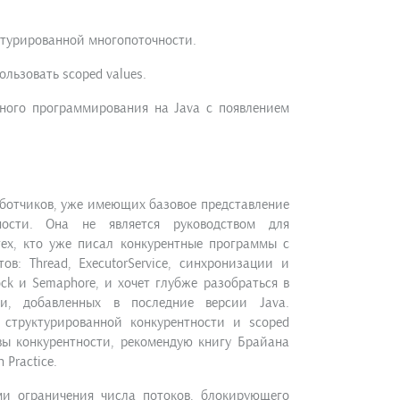
ктурированной многопоточности.
ользовать scoped values.
вного программирования на Java с появлением
аботчиков, уже имеющих базовое представление
ности. Она не является руководством для
ех, кто уже писал конкурентные программы с
в: Thread, ExecutorService, синхронизации и
ck и Semaphore, и хочет глубже разобраться в
ти, добавленных в последние версии Java.
 структурированной конкурентности и scoped
овы конкурентности, рекомендую книгу Брайана
 Practice.
ми ограничения числа потоков, блокирующего