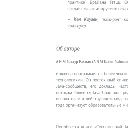
практике” Брайана Гетца. О
создает масштабируемые систе
—
Кен Коузен
, президент к
колледжа
Об авторе
А Н М Базлур Рахман (A N M Bazlur Rahman
инженер-программист с более чем д
технологиями. Он постоянный спик
Java-сообществ, его доклады час
потокам. Является Java Champion, ре
основателем и действующим модерат
года организует образовательные м
Приобрести книгу «Современный Jav