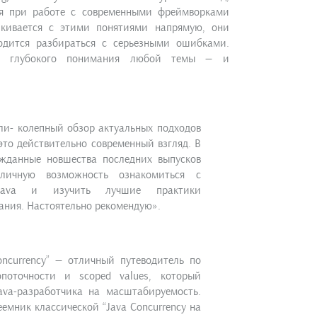
тя при работе с современными фреймворками
алкивается с этими понятиями напрямую, они
ходится разбираться с серьезными ошибками.
я глубокого понимания любой темы — и
ли- колепный обзор актуальных подходов
это действительно современный взгляд. В
ожданные новшества последних выпусков
тличную возможность ознакомиться с
Java и изучить лучшие практики
ния. Настоятельно рекомендую».
ncurrency” — отличный путеводитель по
поточности и scoped values, который
ava-разработчика на масштабируемость.
емник классической “Java Concurrency на