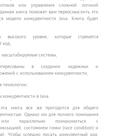
потоков или управления сложной логикой
 данная книга поможет вам переосмыслить эти
ся модели конкурентности Java. Книга будет
и высокого уровня, которые стремятся
 код;
 масштабируемые системы;
интересованы в создании надежных и
ожений с использованием конкурентности;
 технологии;
м конкурентности в Java.
 эта книга все же пригодится для общего
рентностью. Однако им для полного понимания
о или параллельно познакомиться с
изацией, состоянием гонки (race condition) и
ng). Чтобы успешно писать конкурентный код,