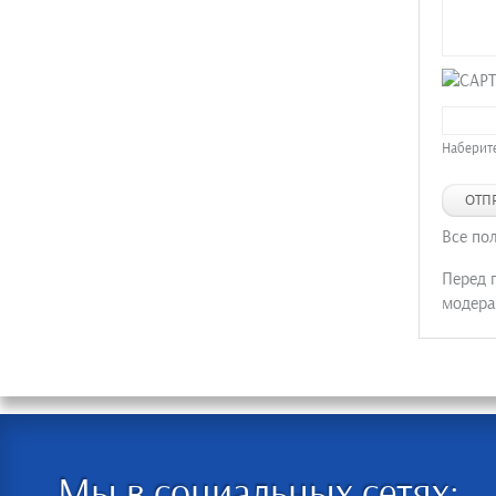
Наберите
ОТП
Все по
Перед 
модера
Мы в социальных сетях: