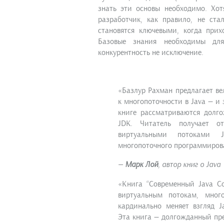
знать эти основы необходимо. Хо
разработчик, как правило, не ст
становятся ключевыми, когда при
Базовые знания необходимы дл
конкурентность не исключение.
«Базлур Рахман предлагает ве
к многопоточности в Java — и 
книге рассматриваются долг
JDK. Читатель получает о
виртуальными потоками 
многопоточного программирова
—
Марк Лой
, автор книг о Java
«Книга “Современный Java Co
виртуальным потокам, много
кардинально меняет взгляд J
Эта книга — долгожданный пре