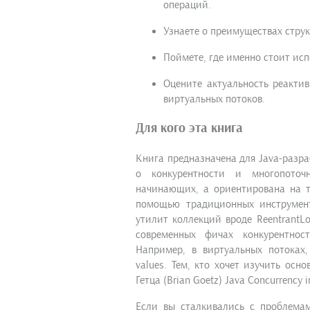
операций.
Узнаете о преимуществах стру
Поймете, где именно стоит исп
Оцените актуальность реакти
виртуальных потоков.
Для кого эта книга
Книга предназначена для Java-разр
о конкурентности и многопоточ
начинающих, а ориентирована на т
помощью традиционных инструменто
утилит коллекций вроде ReentrantLo
современных фичах конкурентнос
Например, в виртуальных потоках,
values. Тем, кто хочет изучить осн
Гетца (Brian Goetz) Java Concurrency in
Если вы сталкивались с проблема