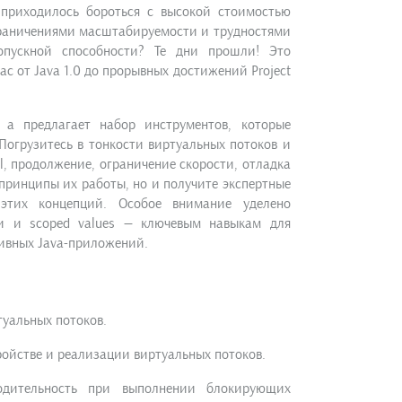
 приходилось бороться с высокой стоимостью
ограничениями масштабируемости и трудностями
опускной способности? Те дни прошли! Это
ас от Java 1.0 до прорывных достижений Project
, а предлагает набор инструментов, которые
Погрузитесь в тонкости виртуальных потоков и
l, продолжение, ограничение скорости, отладка
 принципы их работы, но и получите экспертные
этих концепций. Особое внимание уделено
ти и scoped values — ключевым навыкам для
ивных Java-приложений.
уальных потоков.
ройстве и реализации виртуальных потоков.
одительность при выполнении блокирующих