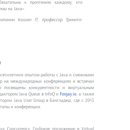
бязательна к прочтению каждому, кто
мы на Java».
омпании Kousen IT, профессор Тринити-
)
есятилетним опытом работы с Java и смежными
ер на международных конференциях и встречах
то посвящены конкурентности и виртуальным
дактором Java Queue в InfoQ и
Foojay.io
, а также
ором Java User Group в Бангладеш, где с 2013
итапы и конференции.
a Concurrency. Глубокое погружение в Virtual