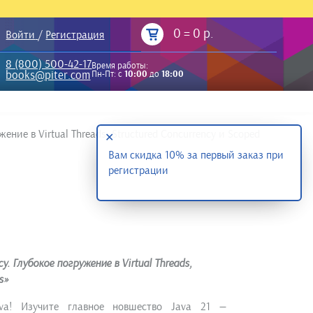
0
=
0 р.
Войти
/
Регистрация
8 (800) 500-42-17
Время работы:
books@piter.com
Пн-Пт: с
10:00
до
18:00
ние в Virtual Threads, Structured Concurrency и Scoped
✕
Вам скидка 10% за первый заказ при
регистрации
. Глубокое погружение в Virtual Threads,
s»
va! Изучите главное новшество Java 21 —