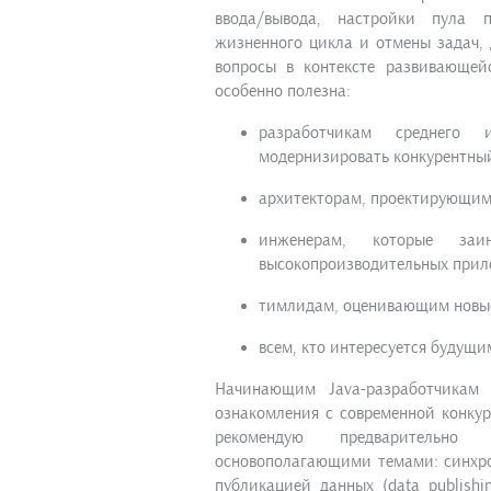
ввода/вывода, настройки пула 
жизненного цикла и отмены задач,
вопросы в контексте развивающей
особенно полезна:
разработчикам среднего 
модернизировать конкурентный
архитекторам, проектирующим
инженерам, которые за
высокопроизводительных прил
тимлидам, оценивающим новые
всем, кто интересуется будущи
Начинающим Java-разработчикам
ознакомления с современной конку
рекомендую предварительн
основополагающими темами: синхрон
публикацией данных (data publishi