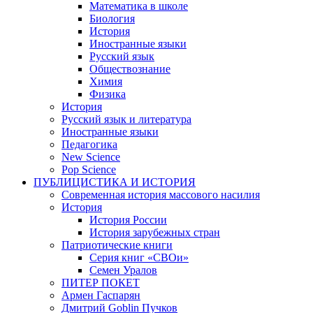
Математика в школе
Биология
История
Иностранные языки
Русский язык
Обществознание
Химия
Физика
История
Русский язык и литература
Иностранные языки
Педагогика
New Science
Pop Science
ПУБЛИЦИСТИКА И ИСТОРИЯ
Современная история массового насилия
История
История России
История зарубежных стран
Патриотические книги
Серия книг «СВОи»
Семен Уралов
ПИТЕР ПОКЕТ
Армен Гаспарян
Дмитрий Goblin Пучков