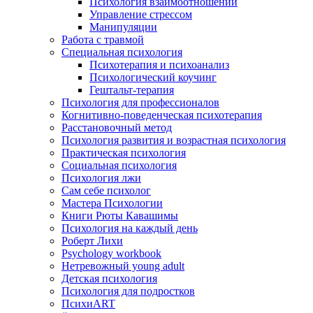
Психология взаимоотношений
Управление стрессом
Манипуляции
Работа с травмой
Специальная психология
Психотерапия и психоанализ
Психологический коучинг
Гештальт-терапия
Психология для профессионалов
Когнитивно-поведенческая психотерапия
Расстановочный метод
Психология развития и возрастная психология
Практическая психология
Социальная психология
Психология лжи
Сам себе психолог
Мастера Психологии
Книги Рюты Кавашимы
Психология на каждый день
Роберт Лихи
Psychology workbook
Нетревожный young adult
Детская психология
Психология для подростков
ПсихиART