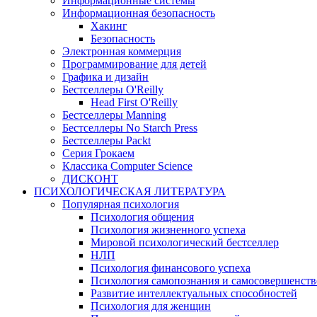
Информационные системы
Информационная безопасность
Хакинг
Безопасность
Электронная коммерция
Программирование для детей
Графика и дизайн
Бестселлеры O'Reilly
Head First O'Reilly
Бестселлеры Manning
Бестселлеры No Starch Press
Бестселлеры Packt
Серия Грокаем
Классика Computer Science
ДИСКОНТ
ПСИХОЛОГИЧЕСКАЯ ЛИТЕРАТУРА
Популярная психология
Психология общения
Психология жизненного успеха
Мировой психологический бестселлер
НЛП
Психология финансового успеха
Психология самопознания и самосовершенст
Развитие интеллектуальных способностей
Психология для женщин