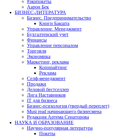
#экопокеты
Аарон Бек
БИЗНЕС-ЛИТЕРАТУРА
Бизнес. Предпринимательство
Книги Бакшта
Управление. Менеджмент
Бухгалтерский учет
Финансы
Управление персоналом
Торговля
Экономика
Маркетинг, реклама
Копирайтинг
Реклама
Селф-менеджмент
Продажи
Деловой бестселлер
Лига Наставников
IT для бизнеса
Бизнес-психология (твердый переплет)
Must read начинающего бизнесмена
Редакция Артема Сенаторова
НАУКА И ОБРАЗОВАНИЕ
Научно-популярная литература
Покеты