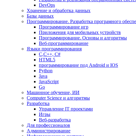
DevOps
Хранение и обработка данных
Базы данных
Программирование. Разработка програмного обесп
Программирование игр
Приложения для мобильных устройств
Программирование. Основы и алгоритмы
Веб-программирование
Языки программирования
С,С++, С#
HTML5
программирование под Android и IOS
Python
Java
JavaScript
Go
Машинное обучение, ИИ
Computer Science и алгоритмы
Разработка
Управление IT проектами
Игры
Веб-разработка
Для профессионалов
Администрирование