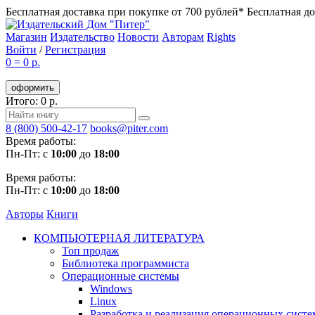
Бесплатная доставка при покупке от 700 рублей*
Бесплатная до
Магазин
Издательство
Новости
Авторам
Rights
Войти
/
Регистрация
0
=
0 р.
оформить
Итого: 0 р.
8 (800) 500-42-17
books@piter.com
Время работы:
Пн-Пт: с
10:00
до
18:00
Время работы:
Пн-Пт: с
10:00
до
18:00
Авторы
Книги
КОМПЬЮТЕРНАЯ ЛИТЕРАТУРА
Топ продаж
Библиотека программиста
Операционные системы
Windows
Linux
Разработка и реализация операционных систе