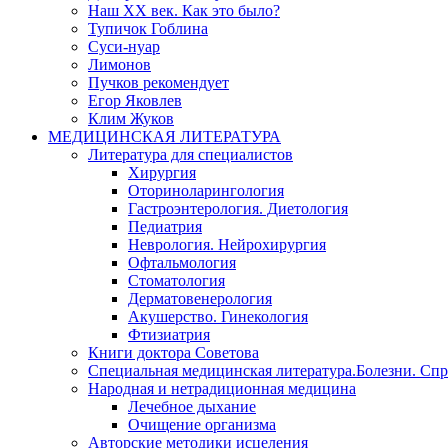
Наш XX век. Как это было?
Тупичок Гоблина
Суси-нуар
Лимонов
Пучков рекомендует
Егор Яковлев
Клим Жуков
МЕДИЦИНСКАЯ ЛИТЕРАТУРА
Литература для специалистов
Хирургия
Оториноларингология
Гастроэнтерология. Диетология
Педиатрия
Неврология. Нейрохирургия
Офтальмология
Стоматология
Дерматовенерология
Акушерство. Гинекология
Фтизиатрия
Книги доктора Советова
Специальная медицинская литература.Болезни. Сп
Народная и нетрадиционная медицина
Лечебное дыхание
Очищение организма
Авторские методики исцеления