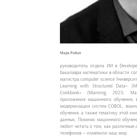
Марк Райан
руководитель отдела ИИ в Develope
бакалавра математики в области com
магистра computer science Университ
Learning with Structured Data» (
Cookbook» (Manning, 2021). Ма
приложения машинного обучения, 
модернизации систем COBOL, взаи
обучения, а также тематику этой кн
данных. Помимо машинного обучени
любит читать о том, как различные
телефонов — изменили наш мир.