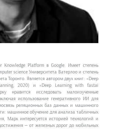
r Knowledge Platform в Google. Имеет степень
puter science Университета Ватерлоо и степень
ета Торонто. Является автором двух книг: «Deep
Manning, 2020) и «Deep Learning with fastai
рку нравится исследовать малоизученные
включая использование генеративного ИИ для
мосвязь реляционных баз данных и машинного
иги: машинное обучение для анализа табличных
я, Марк интересуется историей технологий и
 достижения — от железных дорог до мобильных