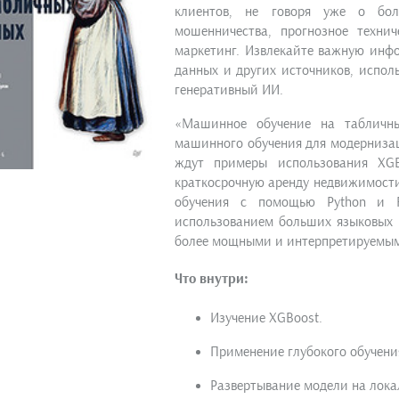
клиентов, не говоря уже о бол
мошенничества, прогнозное техни
маркетинг. Извлекайте важную инфо
данных и других источников, исполь
генеративный ИИ.
«Машинное обучение на табличны
машинного обучения для модернизац
ждут примеры использования XGB
краткосрочную аренду недвижимост
обучения с помощью Python и F
использованием больших языковых 
более мощными и интерпретируемы
Что внутри:
Изучение XGBoost.
Применение глубокого обучени
Развертывание модели на локал