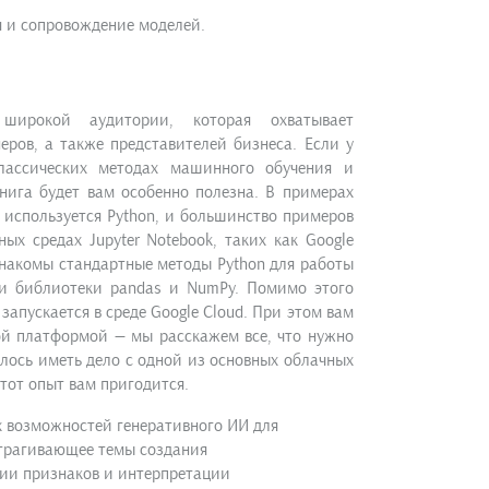
 и сопровождение моделей.
широкой аудитории, которая охватывает
ров, а также представителей бизнеса. Если у
лассических методах машинного обучения и
книга будет вам особенно полезна. В примерах
, используется Python, и большинство примеров
ых средах Jupyter Notebook, таких как Google
знакомы стандартные методы Python для работы
ти библиотеки pandas и NumPy. Помимо этого
 запускается в среде Google Cloud. При этом вам
той платформой — мы расскажем все, что нужно
илось иметь дело с одной из основных облачных
этот опыт вам пригодится.
 возможностей генеративного ИИ для
атрагивающее темы создания
ции признаков и интерпретации