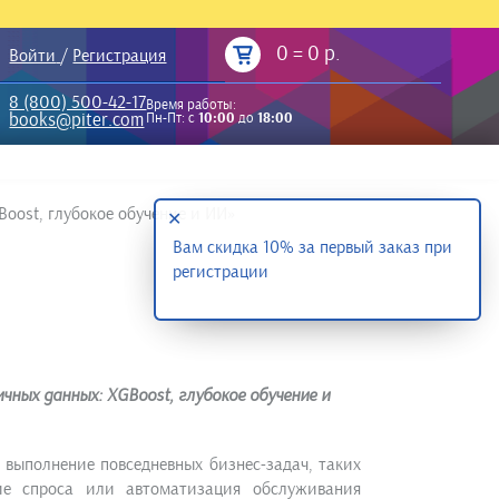
0
=
0 р.
Войти
/
Регистрация
8 (800) 500-42-17
Время работы:
books@piter.com
Пн-Пт: с
10:00
до
18:00
oost, глубокое обучение и ИИ»
✕
Вам скидка 10% за первый заказ при
регистрации
чных данных: XGBoost, глубокое обучение и
выполнение повседневных бизнес-задач, таких
ние спроса или автоматизация обслуживания