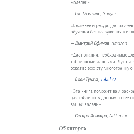
моделей».
—
Гас Мартинс
, Google
«Бесценный ресурс для изучен
обучения без погружения в из
—
Дмитрий Ефимов
, Amazon
«Дает знания, необходимые дл
табличными данными. Лука и Р
охватив всю эту многогранную 
—
Боян Тунгуз
,
Tabul.AI
«Эта книга поможет вам раскр
для табличных данных и научи
вашей задачи».
—
Сетаро Исихара
, Nikkei Inc.
Об авторах