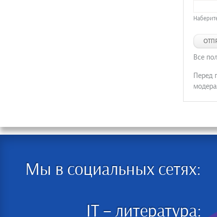
Наберите
ОТП
Все по
Перед 
модера
Мы в социальных сетях:
IT – литература: