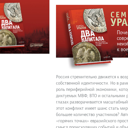
Россия стремительно движется к во
собственной идентичности. Но в рам
роль периферийной экономики, кото
диктуемых МВФ, ВТО и остальными р
глазах разворачивается масштабный
этот конфликт имеет шанс стать миро
большее количество участников? Авт
«горячих точках» евразийского прост
смысл происходящих событий и объя