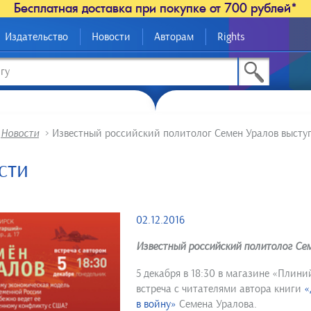
Бесплатная доставка при покупке от 700 рублей*
Издательство
Новости
Авторам
Rights
>
Новости
>
Известный российский политолог Семен Уралов высту
сти
02.12.2016
Известный российский политолог Сем
5 декабря в 18:30 в магазине «Плини
встреча с читателями автора книги
«
в войну»
Семена Уралова.