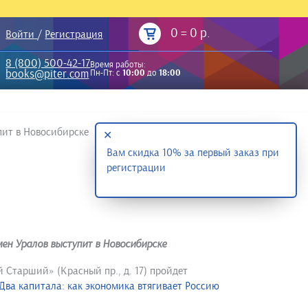
0
=
0 р.
Войти
/
Регистрация
8 (800) 500-42-17
Время работы:
books@piter.com
Пн-Пт: с
10:00
до
18:00
пит в Новосибирске
✕
Вам скидка 10% за первый заказ при
регистрации
ен Уралов выступит в Новосибирске
й Старший» (Красный пр., д. 17) пройдет
Два капитала: как экономика втягивает Россию