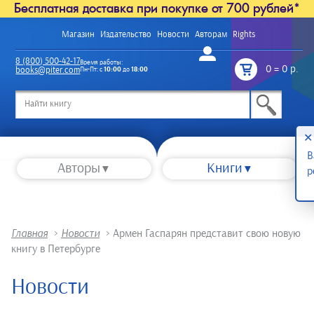
Бесплатная доставка при покупке от 700 рублей*
Магазин
Издательство
Новости
Авторам
Rights
Войти
8 (800) 500-42-17
Время работы:
0
=
0 р.
books@piter.com
Пн-Пт: с
10:00
до
18:00
/
✕
В
Авторы
Книги
р
Главная
>
Новости
>
Армен Гаспарян представит свою новую
книгу в Петербурге
Новости