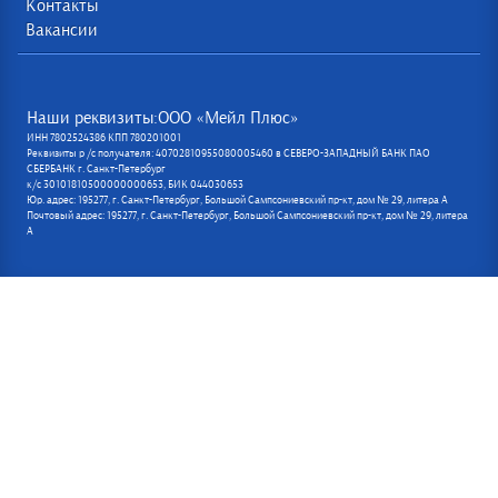
Контакты
Вакансии
Наши реквизиты:ООО «Мейл Плюс»
ИНН 7802524386 КПП 780201001
Реквизиты р /с получателя: 40702810955080005460 в СЕВЕРО-ЗАПАДНЫЙ БАНК ПАО
СБЕРБАНК г. Санкт-Петербург
к/с 30101810500000000653, БИК 044030653
Юр. адрес: 195277, г. Санкт-Петербург, Большой Сампсониевский пр-кт, дом № 29, литера А
Почтовый адрес: 195277, г. Санкт-Петербург, Большой Сампсониевский пр-кт, дом № 29, литера
А