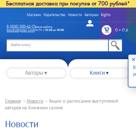
Бесплатная доставка при покупке от 700 рублей*
Магазин
Издательство
Новости
Авторам
Rights
Войти
8 (800) 500-42-17
Время работы:
0
=
0 р.
books@piter.com
Пн-Пт: с
10:00
до
18:00
/
✕
В
Авторы
Книги
р
Главная
>
Новости
>
Акции и расписание выступлений
авторов на Книжном салоне
Новости