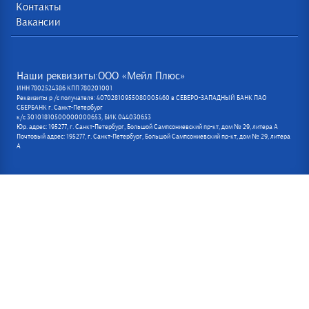
Контакты
Вакансии
Наши реквизиты:ООО «Мейл Плюс»
ИНН 7802524386 КПП 780201001
Реквизиты р /с получателя: 40702810955080005460 в СЕВЕРО-ЗАПАДНЫЙ БАНК ПАО
СБЕРБАНК г. Санкт-Петербург
к/с 30101810500000000653, БИК 044030653
Юр. адрес: 195277, г. Санкт-Петербург, Большой Сампсониевский пр-кт, дом № 29, литера А
Почтовый адрес: 195277, г. Санкт-Петербург, Большой Сампсониевский пр-кт, дом № 29, литера
А