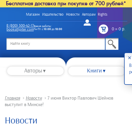
Бесплатная доставка при покупке от 700 рублей*
Магазин
Издательство
Новости
Авторам
Rights
Войти
8 (800) 500-42-17
Время работы:
0
=
0 р.
books@piter.com
Пн-Пт: с
10:00
до
18:00
/
✕
В
Авторы
Книги
р
Главная
>
Новости
>
7 июня Виктор Павлович Шейнов
выступит в Минске!
Новости