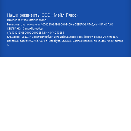
Наши реквизиты:ООО «Мейл Плюс»
ИНН 7802524386 КПП 780201001
Реквизиты р /с получателя: 40702810955080005460 в СЕВЕРО-ЗАПАДНЫЙ БАНК ПАО
СБЕРБАНК г. Санкт-Петербург
к/с 30101810500000000653, БИК 044030653
Юр. адрес: 195277, г. Санкт-Петербург, Большой Сампсониевский пр-кт, дом № 29, литера А
Почтовый адрес: 195277, г. Санкт-Петербург, Большой Сампсониевский пр-кт, дом № 29, литера
А