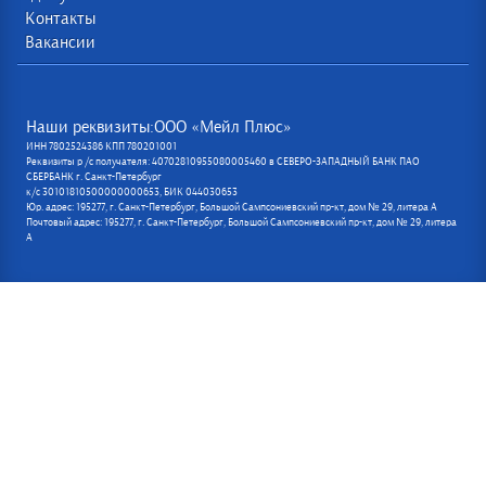
Контакты
Вакансии
Наши реквизиты:ООО «Мейл Плюс»
ИНН 7802524386 КПП 780201001
Реквизиты р /с получателя: 40702810955080005460 в СЕВЕРО-ЗАПАДНЫЙ БАНК ПАО
СБЕРБАНК г. Санкт-Петербург
к/с 30101810500000000653, БИК 044030653
Юр. адрес: 195277, г. Санкт-Петербург, Большой Сампсониевский пр-кт, дом № 29, литера А
Почтовый адрес: 195277, г. Санкт-Петербург, Большой Сампсониевский пр-кт, дом № 29, литера
А