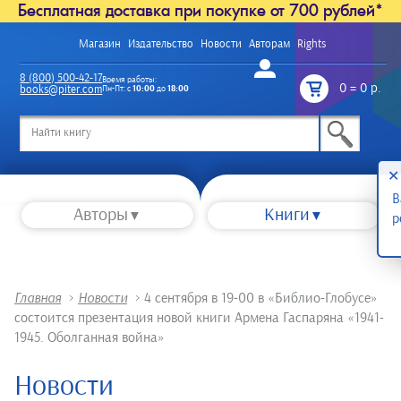
Бесплатная доставка при покупке от 700 рублей*
Магазин
Издательство
Новости
Авторам
Rights
Войти
8 (800) 500-42-17
Время работы:
0
=
0 р.
books@piter.com
Пн-Пт: с
10:00
до
18:00
/
✕
В
Авторы
Книги
р
Главная
>
Новости
>
4 сентября в 19-00 в «Библио-Глобусе»
состоится презентация новой книги Армена Гаспаряна «1941-
1945. Оболганная война»
Новости