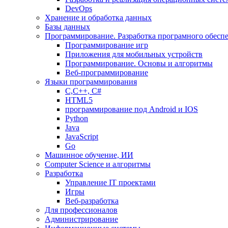
DevOps
Хранение и обработка данных
Базы данных
Программирование. Разработка програмного обесп
Программирование игр
Приложения для мобильных устройств
Программирование. Основы и алгоритмы
Веб-программирование
Языки программирования
С,С++, С#
HTML5
программирование под Android и IOS
Python
Java
JavaScript
Go
Машинное обучение, ИИ
Computer Science и алгоритмы
Разработка
Управление IT проектами
Игры
Веб-разработка
Для профессионалов
Администрирование