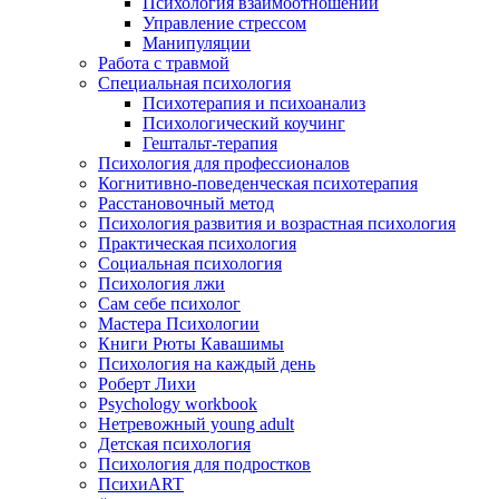
Психология взаимоотношений
Управление стрессом
Манипуляции
Работа с травмой
Специальная психология
Психотерапия и психоанализ
Психологический коучинг
Гештальт-терапия
Психология для профессионалов
Когнитивно-поведенческая психотерапия
Расстановочный метод
Психология развития и возрастная психология
Практическая психология
Социальная психология
Психология лжи
Сам себе психолог
Мастера Психологии
Книги Рюты Кавашимы
Психология на каждый день
Роберт Лихи
Psychology workbook
Нетревожный young adult
Детская психология
Психология для подростков
ПсихиART