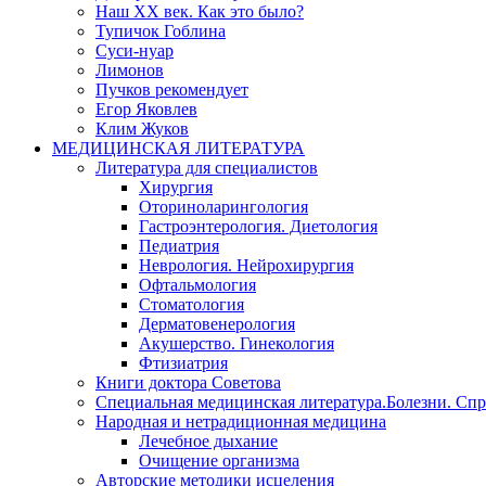
Наш XX век. Как это было?
Тупичок Гоблина
Суси-нуар
Лимонов
Пучков рекомендует
Егор Яковлев
Клим Жуков
МЕДИЦИНСКАЯ ЛИТЕРАТУРА
Литература для специалистов
Хирургия
Оториноларингология
Гастроэнтерология. Диетология
Педиатрия
Неврология. Нейрохирургия
Офтальмология
Стоматология
Дерматовенерология
Акушерство. Гинекология
Фтизиатрия
Книги доктора Советова
Специальная медицинская литература.Болезни. Сп
Народная и нетрадиционная медицина
Лечебное дыхание
Очищение организма
Авторские методики исцеления