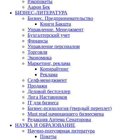
#экопокеты
Аарон Бек
БИЗНЕС-ЛИТЕРАТУРА
Бизнес. Предпринимательство
Книги Бакшта
Управление. Менеджмент
Бухгалтерский учет
Финансы
Управление персоналом
Торговля
Экономика
Маркетинг, реклама
Копирайтинг
Реклама
Селф-менеджмент
Продажи
Деловой бестселлер
Лига Наставников
IT для бизнеса
Бизнес-психология (твердый переплет)
Must read начинающего бизнесмена
Редакция Артема Сенаторова
НАУКА И ОБРАЗОВАНИЕ
Научно-популярная литература
Покеты