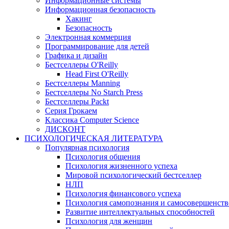
Информационные системы
Информационная безопасность
Хакинг
Безопасность
Электронная коммерция
Программирование для детей
Графика и дизайн
Бестселлеры O'Reilly
Head First O'Reilly
Бестселлеры Manning
Бестселлеры No Starch Press
Бестселлеры Packt
Серия Грокаем
Классика Computer Science
ДИСКОНТ
ПСИХОЛОГИЧЕСКАЯ ЛИТЕРАТУРА
Популярная психология
Психология общения
Психология жизненного успеха
Мировой психологический бестселлер
НЛП
Психология финансового успеха
Психология самопознания и самосовершенст
Развитие интеллектуальных способностей
Психология для женщин