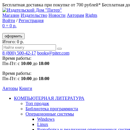
Бесплатная доставка при покупке от 700 рублей*
Бесплатная до
Магазин
Издательство
Новости
Авторам
Rights
Войти
/
Регистрация
0
=
0 р.
оформить
Итого: 0 р.
8 (800) 500-42-17
books@piter.com
Время работы:
Пн-Пт: с
10:00
до
18:00
Время работы:
Пн-Пт: с
10:00
до
18:00
Авторы
Книги
КОМПЬЮТЕРНАЯ ЛИТЕРАТУРА
Топ продаж
Библиотека программиста
Операционные системы
Windows
Linux
Разработка и реализация операционных систе