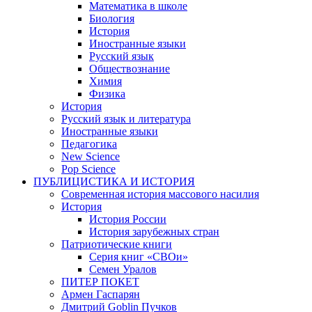
Математика в школе
Биология
История
Иностранные языки
Русский язык
Обществознание
Химия
Физика
История
Русский язык и литература
Иностранные языки
Педагогика
New Science
Pop Science
ПУБЛИЦИСТИКА И ИСТОРИЯ
Современная история массового насилия
История
История России
История зарубежных стран
Патриотические книги
Серия книг «СВОи»
Семен Уралов
ПИТЕР ПОКЕТ
Армен Гаспарян
Дмитрий Goblin Пучков