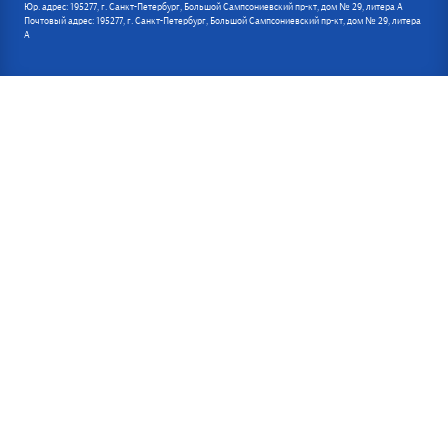
Юр. адрес: 195277, г. Санкт-Петербург, Большой Сампсониевский пр-кт, дом № 29, литера А
Почтовый адрес: 195277, г. Санкт-Петербург, Большой Сампсониевский пр-кт, дом № 29, литера
А