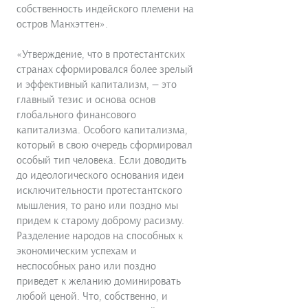
собственность индейского племени на
остров Манхэттен».
«Утверждение, что в протестантских
странах сформировался более зрелый
и эффек­тивный капитализм, — это
главный тезис и основа основ
глобального финансового
капитализма. Особого капитализма,
который в свою очередь сформировал
особый тип человека. Если доводить
до идеологического основания идеи
исключительности протестантского
мыш­ления, то рано или поздно мы
придем к старому доброму расизму.
Разделение народов на спо­собных к
экономическим успехам и
неспособных рано или поздно
приведет к желанию доминиро­вать
любой ценой. Что, собственно, и