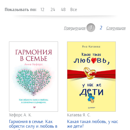
Показывать по:
12
24
48
Все
1
2
Предыдущая
Следующая
Хефорс А. К.
Катаева Я. С.
Гармония в семье. Как
Какая такая любовь, у нас
обрести силу и любовь в
же дети!