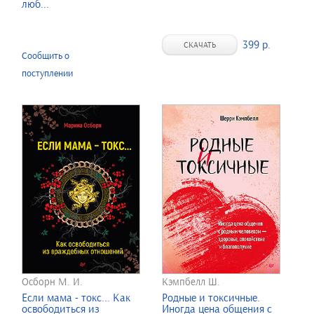
люб...
399 р.
СКАЧАТЬ
Сообщить о
поступлении
Осборн М. И.
Кэмпбелл Ш.
Если мама - токс... Как
Родные и токсичные.
освободиться из
Иногда цена общения с