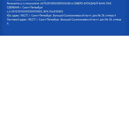
Реквизиты р /с получателя: 40702810955080005460 в СЕВЕРО-ЗАПАДНЫЙ БАНК ПАО
СБЕРБАНК г. Санкт-Петербург
к/с 30101810500000000653, БИК 044030653
Юр. адрес: 195277, г. Санкт-Петербург, Большой Сампсониевский пр-кт, дом № 29, литера А
Почтовый адрес: 195277, г. Санкт-Петербург, Большой Сампсониевский пр-кт, дом № 29, литера
А