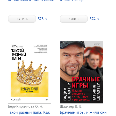
576 р.
374 р.
КУПИТЬ
КУПИТЬ
Берг-Кириллова О. А.
Шлахтер В. В.
Такой разный папа. Как
Брачные игры: и жили они