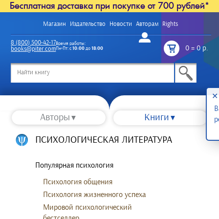
Бесплатная доставка при покупке от 700 рублей*
Магазин
Издательство
Новости
Авторам
Rights
Войти
8 (800) 500-42-17
Время работы:
0
=
0 р.
books@piter.com
Пн-Пт: с
10:00
до
18:00
/
✕
В
Авторы
Книги
р
ПСИХОЛОГИЧЕСКАЯ ЛИТЕРАТУРА
Популярная психология
Психология общения
Психология жизненного успеха
Мировой психологический
бестселлер