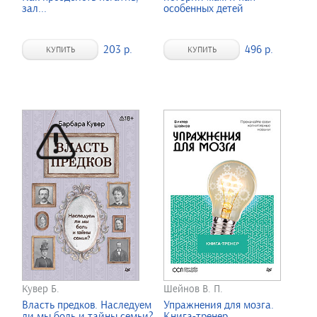
зал...
особенных детей
203 р.
496 р.
КУПИТЬ
КУПИТЬ
Кувер Б.
Шейнов В. П.
Власть предков. Наследуем
Упражнения для мозга.
ли мы боль и тайны семьи?
Книга-тренер