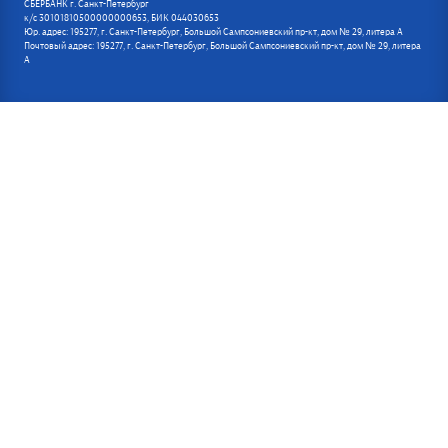
СБЕРБАНК г. Санкт-Петербург
к/с 30101810500000000653, БИК 044030653
Юр. адрес: 195277, г. Санкт-Петербург, Большой Сампсониевский пр-кт, дом № 29, литера А
Почтовый адрес: 195277, г. Санкт-Петербург, Большой Сампсониевский пр-кт, дом № 29, литера
А