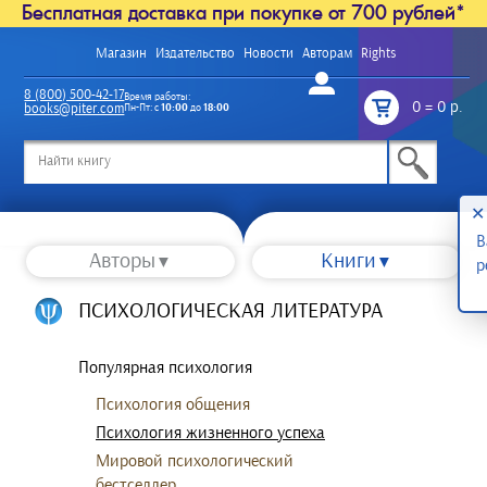
Бесплатная доставка при покупке от 700 рублей*
Магазин
Издательство
Новости
Авторам
Rights
Войти
8 (800) 500-42-17
Время работы:
0
=
0 р.
books@piter.com
Пн-Пт: с
10:00
до
18:00
/
✕
В
Авторы
Книги
р
ПСИХОЛОГИЧЕСКАЯ ЛИТЕРАТУРА
Популярная психология
Психология общения
Психология жизненного успеха
Мировой психологический
бестселлер