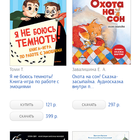
Томи Т.
Завалишина Е. А.
Я не боюсь темноты!
Охота на сон! Сказка-
Книга-игра по работе с
засыпайка. Аудиосказка
эмоциями
внутри п...
121 р.
297 р.
КУПИТЬ
СКАЧАТЬ
399 р.
СКАЧАТЬ