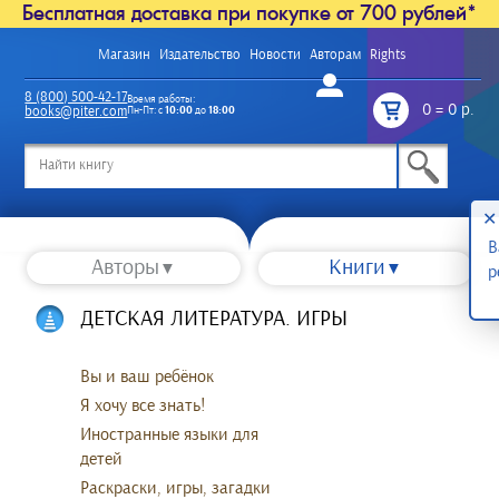
Бесплатная доставка при покупке от 700 рублей*
Магазин
Издательство
Новости
Авторам
Rights
Войти
8 (800) 500-42-17
Время работы:
0
=
0 р.
books@piter.com
Пн-Пт: с
10:00
до
18:00
/
✕
В
Авторы
Книги
р
ДЕТСКАЯ ЛИТЕРАТУРА. ИГРЫ
Вы и ваш ребёнок
Я хочу все знать!
Иностранные языки для
детей
Раскраски, игры, загадки