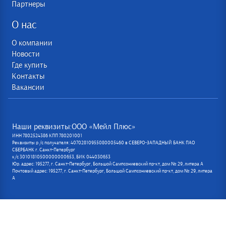
Партнеры
О нас
О компании
Новости
Где купить
Контакты
Вакансии
Наши реквизиты:ООО «Мейл Плюс»
ИНН 7802524386 КПП 780201001
Реквизиты р /с получателя: 40702810955080005460 в СЕВЕРО-ЗАПАДНЫЙ БАНК ПАО
СБЕРБАНК г. Санкт-Петербург
к/с 30101810500000000653, БИК 044030653
Юр. адрес: 195277, г. Санкт-Петербург, Большой Сампсониевский пр-кт, дом № 29, литера А
Почтовый адрес: 195277, г. Санкт-Петербург, Большой Сампсониевский пр-кт, дом № 29, литера
А