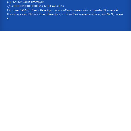
СБЕРБАНК г. Санкт-Петербург
к/с 30101810500000000653, БИК 044030653
Юр. адрес: 195277, г. Санкт-Петербург, Большой Сампсониевский пр-кт, дом № 29, литера А
Почтовый адрес: 195277, г. Санкт-Петербург, Большой Сампсониевский пр-кт, дом № 29, литера
А