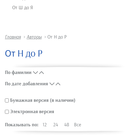
От Ш до Я
Главная
>
Авторы
>
От Н до Р
От Н до Р
По фамилии
По дате добавления
Бумажная версия (в наличии)
Электронная версия
Показывать по:
12
24
48
Все