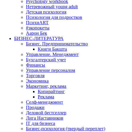
Psychology workbook
Нетревожный young adult
Детская психология
Психология для подростков
ПсихиART
#экопокеты
Аарон Бек
БИЗНЕС-ЛИТЕРАТУРА
Бизнес. Предпринимательство
Книги Бакшта
Управление. Менеджмент
Бухгалтерский учет
Финансы
Управление персоналом
Торговля
Экономика
Маркетинг, реклама
Копирайтинг
Реклама
Селф-менеджмент
Продажи
Деловой бестселлер
Лига Наставников
IT для бизнеса
Бизнес-психология (твердый переплет)