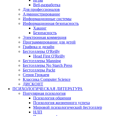
Игры
Веб-разработка
Для профессионалов
Администрирование
Информационные системы
Информационная безопасность
Хакинг
Безопасность
Электронная коммерция
Программирование для детей
Графика и дизайн
Бестселлеры O'Reilly
Head First O'Reilly
Бестселлеры Manning
Бестселлеры No Starch Press
Бестселлеры Packt
Серия Грокаем
Классика Computer Science
ДИСКОНТ
ПСИХОЛОГИЧЕСКАЯ ЛИТЕРАТУРА
Популярная психология
Психология общения
Психология жизненного успеха
Мировой психологический бестселлер
НЛП