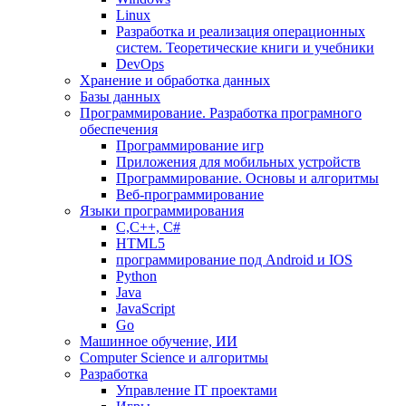
Linux
Разработка и реализация операционных
систем. Теоретические книги и учебники
DevOps
Хранение и обработка данных
Базы данных
Программирование. Разработка програмного
обеспечения
Программирование игр
Приложения для мобильных устройств
Программирование. Основы и алгоритмы
Веб-программирование
Языки программирования
С,С++, С#
HTML5
программирование под Android и IOS
Python
Java
JavaScript
Go
Машинное обучение, ИИ
Computer Science и алгоритмы
Разработка
Управление IT проектами