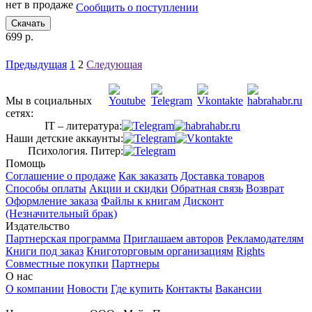
нет в продаже
Сообщить о поступлении
Скачать
699 р.
Предыдущая
1
2
Следующая
Мы в социальных
сетях:
IT – литература:
Наши детские аккаунты:
Психология. Питер:
Помощь
Соглашение о продаже
Как заказать
Доставка товаров
Способы оплаты
Акции и скидки
Обратная связь
Возврат
Оформление заказа
Файлы к книгам
Дисконт
(Незначительный брак)
Издательство
Партнерская программа
Приглашаем авторов
Рекламодателям
Книги под заказ
Книготорговым организациям
Rights
Совместные покупки
Партнеры
О нас
О компании
Новости
Где купить
Контакты
Вакансии