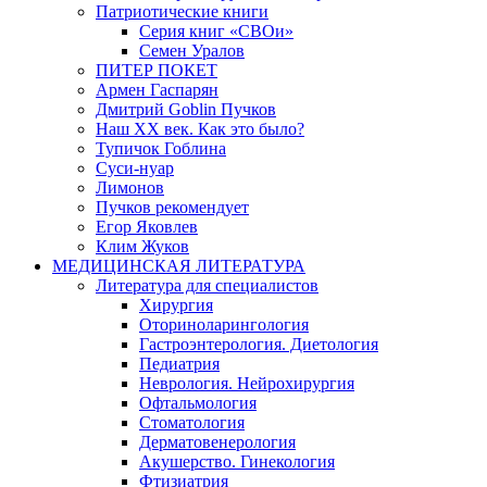
Патриотические книги
Серия книг «СВОи»
Семен Уралов
ПИТЕР ПОКЕТ
Армен Гаспарян
Дмитрий Goblin Пучков
Наш XX век. Как это было?
Тупичок Гоблина
Суси-нуар
Лимонов
Пучков рекомендует
Егор Яковлев
Клим Жуков
МЕДИЦИНСКАЯ ЛИТЕРАТУРА
Литература для специалистов
Хирургия
Оториноларингология
Гастроэнтерология. Диетология
Педиатрия
Неврология. Нейрохирургия
Офтальмология
Стоматология
Дерматовенерология
Акушерство. Гинекология
Фтизиатрия