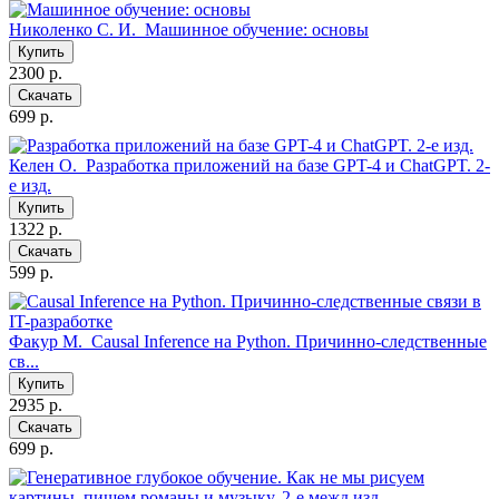
Николенко С. И.
Машинное обучение: основы
Купить
2300 р.
Скачать
699 р.
Келен О.
Разработка приложений на базе GPT-4 и ChatGPT. 2-
е изд.
Купить
1322 р.
Скачать
599 р.
Факур М.
Causal Inference на Python. Причинно-следственные
св...
Купить
2935 р.
Скачать
699 р.