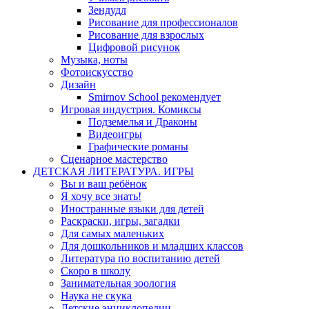
Зендудл
Рисование для профессионалов
Рисование для взрослых
Цифровой рисунок
Музыка, ноты
Фотоискусство
Дизайн
Smirnov School рекомендует
Игровая индустрия. Комиксы
Подземелья и Драконы
Видеоигры
Графические романы
Сценарное мастерство
ДЕТСКАЯ ЛИТЕРАТУРА. ИГРЫ
Вы и ваш ребёнок
Я хочу все знать!
Иностранные языки для детей
Раскраски, игры, загадки
Для самых маленьких
Для дошкольников и младших классов
Литература по воспитанию детей
Скоро в школу
Занимательная зоология
Наука не скука
Детские энциклопедии