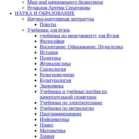
Must read начинающего бизнесмена
Редакция Артема Сенаторова
НАУКА И ОБРАЗОВАНИЕ
Научно-популярная литература
Покеты
Учебники для вузов
учебники по менеджменту для Вузов
Философия
Воспитание. Образование. Педагогика
История
Политика
Журналистика
Социология
Религиоведение
Культурология
Экономика
Учебники и учебные посбия по
начертательной геометрии
Учебники по электротехнике
Учебники по метрологии
Программирование
Информатика
Право
Математика
Химия