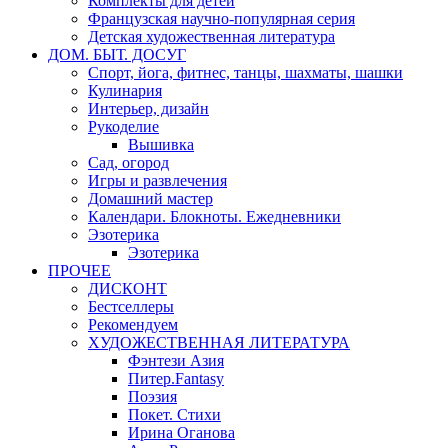
Комплекты для детей
Французская научно-популярная серия
Детская художественная литература
ДОМ. БЫТ. ДОСУГ
Спорт, йога, фитнес, танцы, шахматы, шашки
Кулинария
Интерьер, дизайн
Рукоделие
Вышивка
Сад, огород
Игры и развлечения
Домашний мастер
Календари. Блокноты. Ежедневники
Эзотерика
Эзотерика
ПРОЧЕЕ
ДИСКОНТ
Бестселлеры
Рекомендуем
ХУДОЖЕСТВЕННАЯ ЛИТЕРАТУРА
Фэнтези Азия
Питер.Fantasy
Поэзия
Покет. Стихи
Ирина Оганова