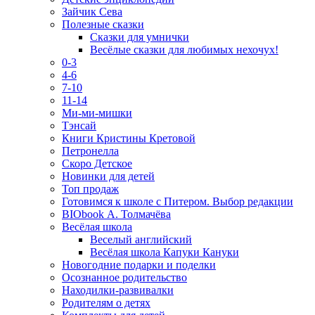
Зайчик Сева
Полезные сказки
Сказки для умнички
Весёлые сказки для любимых нехочух!
0-3
4-6
7-10
11-14
Ми-ми-мишки
Тэнсай
Книги Кристины Кретовой
Петронелла
Скоро Детское
Новинки для детей
Топ продаж
Готовимся к школе с Питером. Выбор редакции
BIObook А. Толмачёва
Весёлая школа
Веселый английский
Весёлая школа Капуки Кануки
Новогодние подарки и поделки
Осознанное родительство
Находилки-развивалки
Родителям о детях