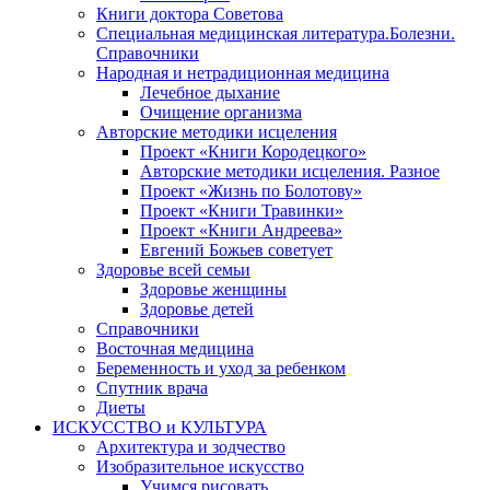
Книги доктора Советова
Специальная медицинская литература.Болезни.
Справочники
Народная и нетрадиционная медицина
Лечебное дыхание
Очищение организма
Авторские методики исцеления
Проект «Книги Кородецкого»
Авторские методики исцеления. Разное
Проект «Жизнь по Болотову»
Проект «Книги Травинки»
Проект «Книги Андреева»
Евгений Божьев советует
Здоровье всей семьи
Здоровье женщины
Здоровье детей
Справочники
Восточная медицина
Беременность и уход за ребенком
Спутник врача
Диеты
ИСКУССТВО и КУЛЬТУРА
Архитектура и зодчество
Изобразительное искусство
Учимся рисовать