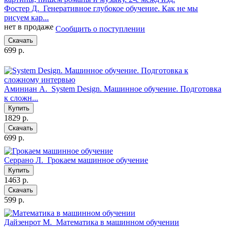
Фостер Д.
Генеративное глубокое обучение. Как не мы
рисуем кар...
нет в продаже
Сообщить о поступлении
Скачать
699 р.
Аминиан А.
System Design. Машинное обучение. Подготовка
к сложн...
Купить
1829 р.
Скачать
699 р.
Серрано Л.
Грокаем машинное обучение
Купить
1463 р.
Скачать
599 р.
Дайзенрот М.
Математика в машинном обучении