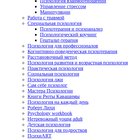
Психология взаимоотношений
Управление стрессом
Манипуляции
Работа с травмой
Специальная психология
Психотерапия и психоанализ
Психологический коучинг
Гештальт-терапия
Психология для профессионалов
Когнитивно-поведенческая психотерапия
Расстановочный метод
Психология развития и возрастная психология
Практическая психология
Социальная психология
Психология лжи
Сам себе психолог
Мастера Психологии
Книги Рюты Кавашимы
Психология на каждый день
Роберт Лихи
Psychology workbook
Нетревожный young adult
Детская психология
Психология для подростков
ПсихиART