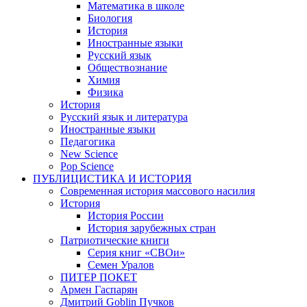
Математика в школе
Биология
История
Иностранные языки
Русский язык
Обществознание
Химия
Физика
История
Русский язык и литература
Иностранные языки
Педагогика
New Science
Pop Science
ПУБЛИЦИСТИКА И ИСТОРИЯ
Современная история массового насилия
История
История России
История зарубежных стран
Патриотические книги
Серия книг «СВОи»
Семен Уралов
ПИТЕР ПОКЕТ
Армен Гаспарян
Дмитрий Goblin Пучков