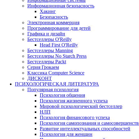
Информационные системы
Информационная безопасность
Хакинг
Безопасность
Электронная коммерция
Программирование для детей
Графика и дизайн
Бестселлеры O'Reilly
Head First O'Reilly
Бестселлеры Manning
Бестселлеры No Starch Press
Бестселлеры Packt
Серия Грокаем
Классика Computer Science
ДИСКОНТ
ПСИХОЛОГИЧЕСКАЯ ЛИТЕРАТУРА
Популярная психология
Психология общения
Психология жизненного успеха
Мировой психологический бестселлер
НЛП
Психология финансового успеха
Психология самопознания и самосовершенст
Развитие интеллектуальных способностей
Психология для женщин