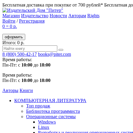
Бесплатная доставка при покупке от 700 рублей*
Бесплатная до
Магазин
Издательство
Новости
Авторам
Rights
Войти
/
Регистрация
0
=
0 р.
оформить
Итого: 0 р.
8 (800) 500-42-17
books@piter.com
Время работы:
Пн-Пт: с
10:00
до
18:00
Время работы:
Пн-Пт: с
10:00
до
18:00
Авторы
Книги
КОМПЬЮТЕРНАЯ ЛИТЕРАТУРА
Топ продаж
Библиотека программиста
Операционные системы
Windows
Linux
Разработка и реализация операционных систе