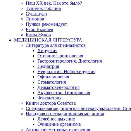
Наш XX век. Как это было?
Тупичок Гоблина
Суси-нуар
Лимонов
Пучков рекомендует
Егор Яковлев
Клим Жуков
МЕДИЦИНСКАЯ ЛИТЕРАТУРА
Литература для специалистов
Хирургия
Оториноларингология
Гастроэнтерология. Диетология
Педиатрия
Неврология. Нейрохирургия
Офтальмология
Стоматология
Дерматовенерология
Акушерство. Гинекология
Фтизиатрия
Книги доктора Советова
Специальная медицинская литература.Болезни. Сп
Народная и нетрадиционная медицина
Лечебное дыхание
Очищение организма
Авторские методики исцеления