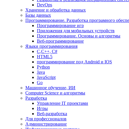
DevOps
Хранение и обработка данных
Базы данных
Программирование. Разработка програмного обесп
Программирование игр
Приложения для мобильных устройств
Программирование. Основы и алгоритмы
Веб-программирование
Языки программирования
С,С++, С#
HTML5
программирование под Android и IOS
Python
Java
JavaScript
Go
Машинное обучение, ИИ
Computer Science и алгоритмы
Разработка
Управление IT проектами
Игры
Веб-разработка
Для профессионалов
Администрирование