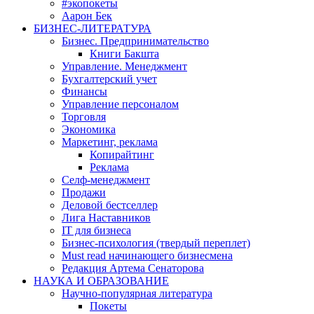
#экопокеты
Аарон Бек
БИЗНЕС-ЛИТЕРАТУРА
Бизнес. Предпринимательство
Книги Бакшта
Управление. Менеджмент
Бухгалтерский учет
Финансы
Управление персоналом
Торговля
Экономика
Маркетинг, реклама
Копирайтинг
Реклама
Селф-менеджмент
Продажи
Деловой бестселлер
Лига Наставников
IT для бизнеса
Бизнес-психология (твердый переплет)
Must read начинающего бизнесмена
Редакция Артема Сенаторова
НАУКА И ОБРАЗОВАНИЕ
Научно-популярная литература
Покеты