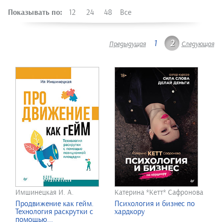
Показывать по:
12
24
48
Все
1
2
Предыдущая
Следующая
Имшинецкая И. А.
Катерина *Кетт* Сафронова
Продвижение как гейм.
Психология и бизнес по
Технология раскрутки с
хардкору
помощью...