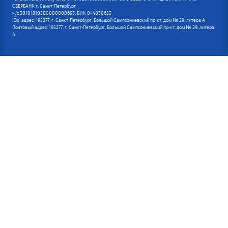
СБЕРБАНК г. Санкт-Петербург
к/с 30101810500000000653, БИК 044030653
Юр. адрес: 195277, г. Санкт-Петербург, Большой Сампсониевский пр-кт, дом № 29, литера А
Почтовый адрес: 195277, г. Санкт-Петербург, Большой Сампсониевский пр-кт, дом № 29, литера
А