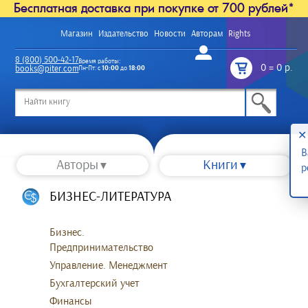
Бесплатная доставка при покупке от 700 рублей*
Магазин
Издательство
Новости
Авторам
Rights
Войти
8 (800) 500-42-17
Время работы:
0
=
0 р.
books@piter.com
Пн-Пт: с
10:00
до
18:00
/
✕
В
Авторы
Книги
р
БИЗНЕС-ЛИТЕРАТУРА
Бизнес.
Предпринимательство
Управление. Менеджмент
Бухгалтерский учет
Финансы