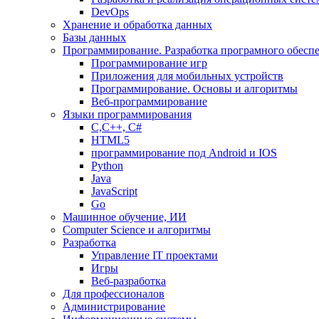
DevOps
Хранение и обработка данных
Базы данных
Программирование. Разработка програмного обесп
Программирование игр
Приложения для мобильных устройств
Программирование. Основы и алгоритмы
Веб-программирование
Языки программирования
С,С++, С#
HTML5
программирование под Android и IOS
Python
Java
JavaScript
Go
Машинное обучение, ИИ
Computer Science и алгоритмы
Разработка
Управление IT проектами
Игры
Веб-разработка
Для профессионалов
Администрирование