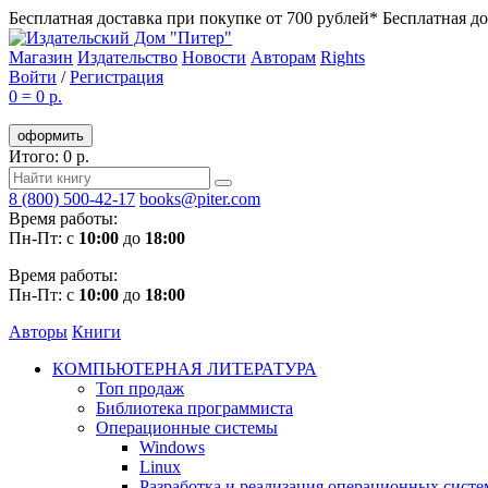
Бесплатная доставка при покупке от 700 рублей*
Бесплатная до
Магазин
Издательство
Новости
Авторам
Rights
Войти
/
Регистрация
0
=
0 р.
оформить
Итого: 0 р.
8 (800) 500-42-17
books@piter.com
Время работы:
Пн-Пт: с
10:00
до
18:00
Время работы:
Пн-Пт: с
10:00
до
18:00
Авторы
Книги
КОМПЬЮТЕРНАЯ ЛИТЕРАТУРА
Топ продаж
Библиотека программиста
Операционные системы
Windows
Linux
Разработка и реализация операционных систе