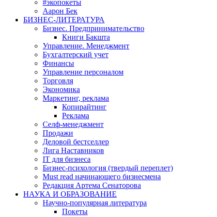
#экопокеты
Аарон Бек
БИЗНЕС-ЛИТЕРАТУРА
Бизнес. Предпринимательство
Книги Бакшта
Управление. Менеджмент
Бухгалтерский учет
Финансы
Управление персоналом
Торговля
Экономика
Маркетинг, реклама
Копирайтинг
Реклама
Селф-менеджмент
Продажи
Деловой бестселлер
Лига Наставников
IT для бизнеса
Бизнес-психология (твердый переплет)
Must read начинающего бизнесмена
Редакция Артема Сенаторова
НАУКА И ОБРАЗОВАНИЕ
Научно-популярная литература
Покеты