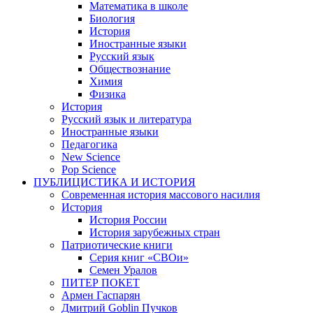
Математика в школе
Биология
История
Иностранные языки
Русский язык
Обществознание
Химия
Физика
История
Русский язык и литература
Иностранные языки
Педагогика
New Science
Pop Science
ПУБЛИЦИСТИКА И ИСТОРИЯ
Современная история массового насилия
История
История России
История зарубежных стран
Патриотические книги
Серия книг «СВОи»
Семен Уралов
ПИТЕР ПОКЕТ
Армен Гаспарян
Дмитрий Goblin Пучков