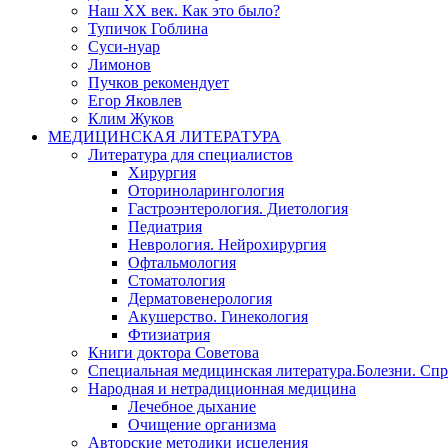
Наш XX век. Как это было?
Тупичок Гоблина
Суси-нуар
Лимонов
Пучков рекомендует
Егор Яковлев
Клим Жуков
МЕДИЦИНСКАЯ ЛИТЕРАТУРА
Литература для специалистов
Хирургия
Оториноларингология
Гастроэнтерология. Диетология
Педиатрия
Неврология. Нейрохирургия
Офтальмология
Стоматология
Дерматовенерология
Акушерство. Гинекология
Фтизиатрия
Книги доктора Советова
Специальная медицинская литература.Болезни. Сп
Народная и нетрадиционная медицина
Лечебное дыхание
Очищение организма
Авторские методики исцеления