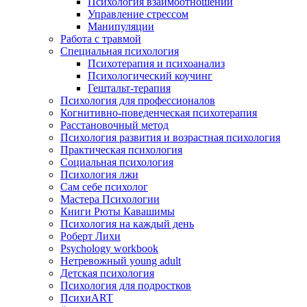
Психология взаимоотношений
Управление стрессом
Манипуляции
Работа с травмой
Специальная психология
Психотерапия и психоанализ
Психологический коучинг
Гештальт-терапия
Психология для профессионалов
Когнитивно-поведенческая психотерапия
Расстановочный метод
Психология развития и возрастная психология
Практическая психология
Социальная психология
Психология лжи
Сам себе психолог
Мастера Психологии
Книги Рюты Кавашимы
Психология на каждый день
Роберт Лихи
Psychology workbook
Нетревожный young adult
Детская психология
Психология для подростков
ПсихиART