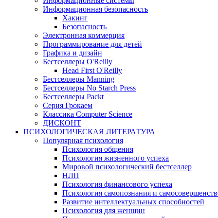
Информационные системы
Информационная безопасность
Хакинг
Безопасность
Электронная коммерция
Программирование для детей
Графика и дизайн
Бестселлеры O'Reilly
Head First O'Reilly
Бестселлеры Manning
Бестселлеры No Starch Press
Бестселлеры Packt
Серия Грокаем
Классика Computer Science
ДИСКОНТ
ПСИХОЛОГИЧЕСКАЯ ЛИТЕРАТУРА
Популярная психология
Психология общения
Психология жизненного успеха
Мировой психологический бестселлер
НЛП
Психология финансового успеха
Психология самопознания и самосовершенст
Развитие интеллектуальных способностей
Психология для женщин