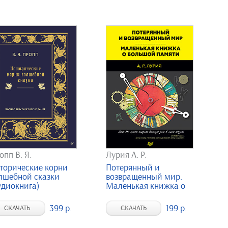
опп В. Я.
Лурия А. Р.
торические корни
Потерянный и
лшебной сказки
возвращенный мир.
удиокнига)
Маленькая книжка о
бо...
399 р.
199 р.
СКАЧАТЬ
СКАЧАТЬ