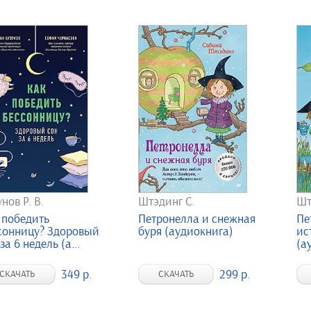
нов Р. В.
Штэдинг С.
Шт
 победить
Петронелла и снежная
Пе
сонницу? Здоровый
буря (аудиокнига)
ис
за 6 недель (а...
(а
349 р.
299 р.
СКАЧАТЬ
СКАЧАТЬ