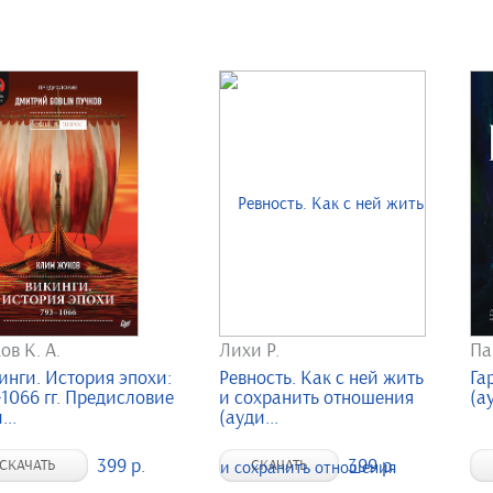
ов К. А.
Лихи Р.
Па
инги. История эпохи:
Ревность. Как с ней жить
Га
-1066 гг. Предисловие
и сохранить отношения
(а
..
(ауди...
399 р.
399 р.
СКАЧАТЬ
СКАЧАТЬ