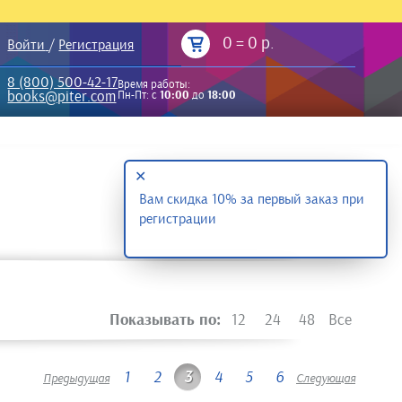
0
=
0 р.
Войти
/
Регистрация
8 (800) 500-42-17
Время работы:
books@piter.com
Пн-Пт: с
10:00
до
18:00
✕
Вам скидка 10% за первый заказ при
регистрации
Показывать по:
12
24
48
Все
1
2
3
4
5
6
Предыдущая
Следующая