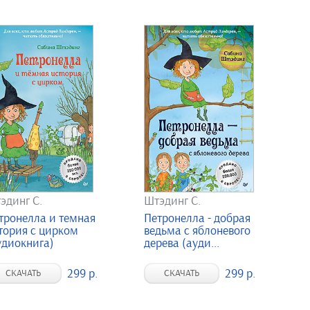
эдинг С.
Штэдинг С.
тронелла и темная
Петронелла - добрая
тория с цирком
ведьма с яблоневого
удиокнига)
дерева (ауди...
299 р.
299 р.
СКАЧАТЬ
СКАЧАТЬ