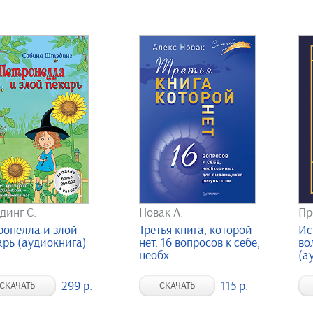
динг С.
Новак А.
Пр
ронелла и злой
Третья книга, которой
Ис
арь (аудиокнига)
нет. 16 вопросов к себе,
во
необх...
(а
299 р.
115 р.
СКАЧАТЬ
СКАЧАТЬ