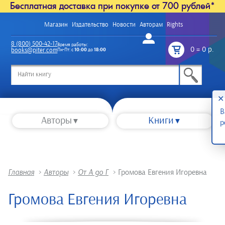
Бесплатная доставка при покупке от 700 рублей*
Магазин
Издательство
Новости
Авторам
Rights
Войти
8 (800) 500-42-17
Время работы:
0
=
0 р.
books@piter.com
Пн-Пт: с
10:00
до
18:00
/
✕
В
Авторы
Книги
р
Главная
>
Авторы
>
От А до Г
>
Громова Евгения Игоревна
Громова Евгения Игоревна