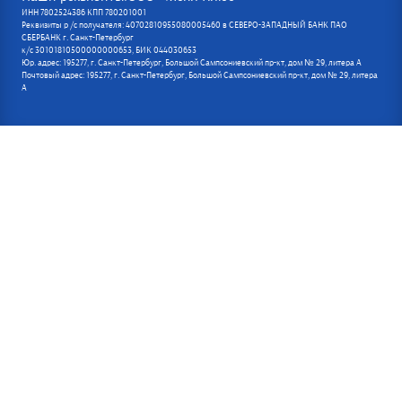
ИНН 7802524386 КПП 780201001
Реквизиты р /с получателя: 40702810955080005460 в СЕВЕРО-ЗАПАДНЫЙ БАНК ПАО
СБЕРБАНК г. Санкт-Петербург
к/с 30101810500000000653, БИК 044030653
Юр. адрес: 195277, г. Санкт-Петербург, Большой Сампсониевский пр-кт, дом № 29, литера А
Почтовый адрес: 195277, г. Санкт-Петербург, Большой Сампсониевский пр-кт, дом № 29, литера
А