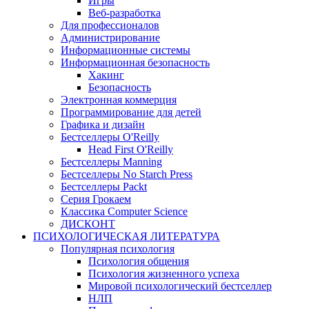
Игры
Веб-разработка
Для профессионалов
Администрирование
Информационные системы
Информационная безопасность
Хакинг
Безопасность
Электронная коммерция
Программирование для детей
Графика и дизайн
Бестселлеры O'Reilly
Head First O'Reilly
Бестселлеры Manning
Бестселлеры No Starch Press
Бестселлеры Packt
Серия Грокаем
Классика Computer Science
ДИСКОНТ
ПСИХОЛОГИЧЕСКАЯ ЛИТЕРАТУРА
Популярная психология
Психология общения
Психология жизненного успеха
Мировой психологический бестселлер
НЛП