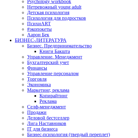
Psychology workbook
Нетревожный young adult
Детская психология
Психология для подростков
ПсихиART
#экопокеты
Аарон Бек
БИЗНЕС-ЛИТЕРАТУРА
Бизнес. Предпринимательство
Книги Бакшта
Управление. Менеджмент
Бухгалтерский учет
Финансы
Управление персоналом
Торговля
Экономика
Маркетинг, реклама
Копирайтинг
Реклама
Селф-менеджмент
Продажи
Деловой бестселлер
Лига Наставников
IT для бизнеса
Бизнес-психология (твердый переплет)