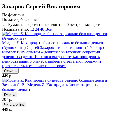
Захаров Сергей Викторович
По фамилии
По дате добавления
Бумажная версия (в наличии)
Электронная версия
Показывать по:
12
24
48
Все
Модель Z. Как продать бизнес за реально большие деньги
(Аудиокнига)
Сергей Захаров – инвестиционный банкир с
многолетним опытом – делится с читателями секретами
успешных сделок. Из книги вы узнаете, как определить
ценность вашего бизнеса, выбрать стратегию продажи и
презентовать компанию инвесторам.
Скачать
449 р.
Захаров С. В.
Модель Z. Как продать бизнес за реально
большие деньги
Купить
207 р.
Читать online
449 р.