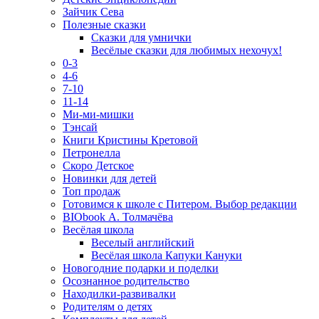
Зайчик Сева
Полезные сказки
Сказки для умнички
Весёлые сказки для любимых нехочух!
0-3
4-6
7-10
11-14
Ми-ми-мишки
Тэнсай
Книги Кристины Кретовой
Петронелла
Скоро Детское
Новинки для детей
Топ продаж
Готовимся к школе с Питером. Выбор редакции
BIObook А. Толмачёва
Весёлая школа
Веселый английский
Весёлая школа Капуки Кануки
Новогодние подарки и поделки
Осознанное родительство
Находилки-развивалки
Родителям о детях