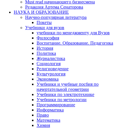
Must read начинающего бизнесмена
Редакция Артема Сенаторова
НАУКА И ОБРАЗОВАНИЕ
Научно-популярная литература
Покеты
Учебники для вузов
учебники по менеджменту для Вузов
Философия
Воспитание. Образование. Педагогика
История
Политика
Журналистика
Социология
Религиоведение
Культурология
Экономика
Учебники и учебные посбия по
начертательной геометрии
Учебники по электротехнике
Учебники по метрологии
Программирование
Информатика
Право
Математика
Химия