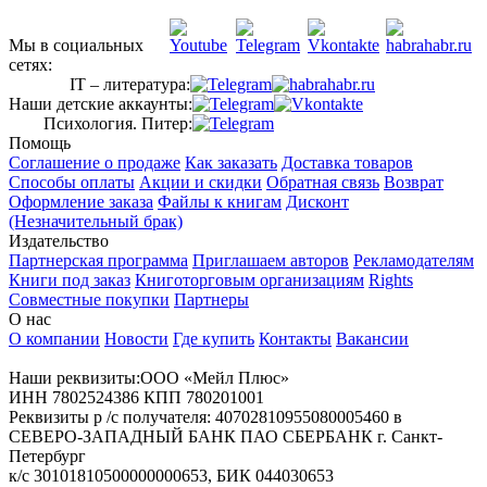
Мы в социальных
сетях:
IT – литература:
Наши детские аккаунты:
Психология. Питер:
Помощь
Соглашение о продаже
Как заказать
Доставка товаров
Способы оплаты
Акции и скидки
Обратная связь
Возврат
Оформление заказа
Файлы к книгам
Дисконт
(Незначительный брак)
Издательство
Партнерская программа
Приглашаем авторов
Рекламодателям
Книги под заказ
Книготорговым организациям
Rights
Совместные покупки
Партнеры
О нас
О компании
Новости
Где купить
Контакты
Вакансии
Наши реквизиты:ООО «Мейл Плюс»
ИНН 7802524386 КПП 780201001
Реквизиты р /с получателя: 40702810955080005460 в
СЕВЕРО-ЗАПАДНЫЙ БАНК ПАО СБЕРБАНК г. Санкт-
Петербург
к/с 30101810500000000653, БИК 044030653