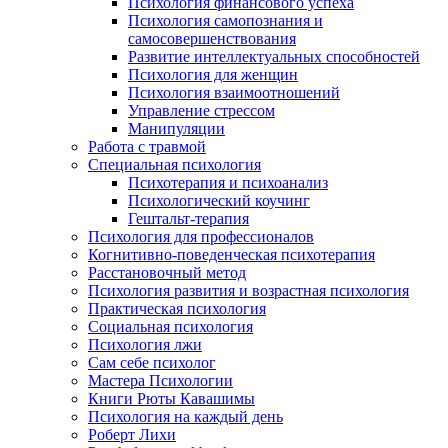
Психология финансового успеха
Психология самопознания и
самосовершенствования
Развитие интеллектуальных способностей
Психология для женщин
Психология взаимоотношений
Управление стрессом
Манипуляции
Работа с травмой
Специальная психология
Психотерапия и психоанализ
Психологический коучинг
Гештальт-терапия
Психология для профессионалов
Когнитивно-поведенческая психотерапия
Расстановочный метод
Психология развития и возрастная психология
Практическая психология
Социальная психология
Психология лжи
Сам себе психолог
Мастера Психологии
Книги Рюты Кавашимы
Психология на каждый день
Роберт Лихи