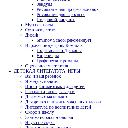
Зендудл
Рисование для профессионалов
Рисование для взрослых
Цифровой рисунок
Музыка, ноты
Фотоискусство
Дизайн
Smirnov School рекомендует
Игровая индустрия. Комиксы
Подземелья и Драконы
Видеоигры
Графические романы
Сценарное мастерство
ДЕТСКАЯ ЛИТЕРАТУРА. ИГРЫ
Вы и ваш ребёнок
Я хочу все знать!
Иностранные языки для детей
Раскраски, игры, загадки
Для самых маленьких
Для дошкольников и младших классов
Литература по воспитанию детей
Скоро в школу
Занимательная зоология
Наука не скука
Детские энциклопедии