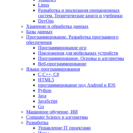
Linux
Разработка и реализация операционных
систем. Теоретические книги и учебники
DevOps
Хранение и обработка данных
Базы данных
Программирование. Разработка програмного
обеспечения
Программирование игр
Приложения для мобильных устройств
Программирование. Основы и алгоритмы
Веб-программирование
Языки программирования
С,С++, С#
HTML5
программирование под Android и IOS
Python
Java
JavaScript
Go
Машинное обучение, ИИ
Computer Science и алгоритмы
Разработка
Управление IT проектами