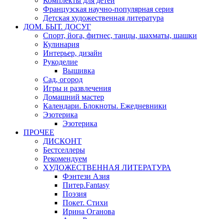
Комплекты для детей
Французская научно-популярная серия
Детская художественная литература
ДОМ. БЫТ. ДОСУГ
Спорт, йога, фитнес, танцы, шахматы, шашки
Кулинария
Интерьер, дизайн
Рукоделие
Вышивка
Сад, огород
Игры и развлечения
Домашний мастер
Календари. Блокноты. Ежедневники
Эзотерика
Эзотерика
ПРОЧЕЕ
ДИСКОНТ
Бестселлеры
Рекомендуем
ХУДОЖЕСТВЕННАЯ ЛИТЕРАТУРА
Фэнтези Азия
Питер.Fantasy
Поэзия
Покет. Стихи
Ирина Оганова