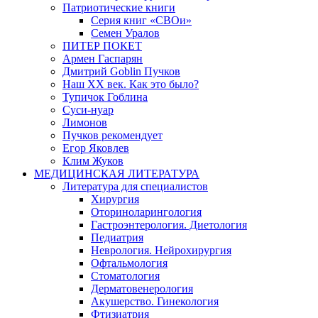
Патриотические книги
Серия книг «СВОи»
Семен Уралов
ПИТЕР ПОКЕТ
Армен Гаспарян
Дмитрий Goblin Пучков
Наш XX век. Как это было?
Тупичок Гоблина
Суси-нуар
Лимонов
Пучков рекомендует
Егор Яковлев
Клим Жуков
МЕДИЦИНСКАЯ ЛИТЕРАТУРА
Литература для специалистов
Хирургия
Оториноларингология
Гастроэнтерология. Диетология
Педиатрия
Неврология. Нейрохирургия
Офтальмология
Стоматология
Дерматовенерология
Акушерство. Гинекология
Фтизиатрия