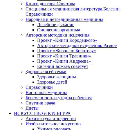
Книги доктора Советова
Специальная медицинская литература.Болезни.
Справочники
Народная и нетрадиционная медицина
Лечебное дыхание
Очищение организма
Авторские методики исцеления
Проект «Книги Кородецкого»
Авторские методики исцеления. Разное
Проект «Жизнь по Болотову»
Проект «Книги Травинки»
Проект «Книги Андреева»
Евгений Божьев советует
Здоровье всей семьи
Здоровье женщины
Здоровье детей
Справочники
Восточная медицина
Беременность и уход за ребенком
Спутник врача
Диеты
ИСКУССТВО и КУЛЬТУРА
Архитектура и зодчество
Изобразительное искусство
Учимся рисовать