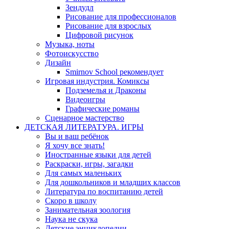
Зендудл
Рисование для профессионалов
Рисование для взрослых
Цифровой рисунок
Музыка, ноты
Фотоискусство
Дизайн
Smirnov School рекомендует
Игровая индустрия. Комиксы
Подземелья и Драконы
Видеоигры
Графические романы
Сценарное мастерство
ДЕТСКАЯ ЛИТЕРАТУРА. ИГРЫ
Вы и ваш ребёнок
Я хочу все знать!
Иностранные языки для детей
Раскраски, игры, загадки
Для самых маленьких
Для дошкольников и младших классов
Литература по воспитанию детей
Скоро в школу
Занимательная зоология
Наука не скука
Детские энциклопедии