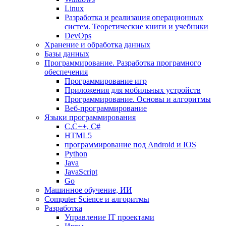
Linux
Разработка и реализация операционных
систем. Теоретические книги и учебники
DevOps
Хранение и обработка данных
Базы данных
Программирование. Разработка програмного
обеспечения
Программирование игр
Приложения для мобильных устройств
Программирование. Основы и алгоритмы
Веб-программирование
Языки программирования
С,С++, С#
HTML5
программирование под Android и IOS
Python
Java
JavaScript
Go
Машинное обучение, ИИ
Computer Science и алгоритмы
Разработка
Управление IT проектами