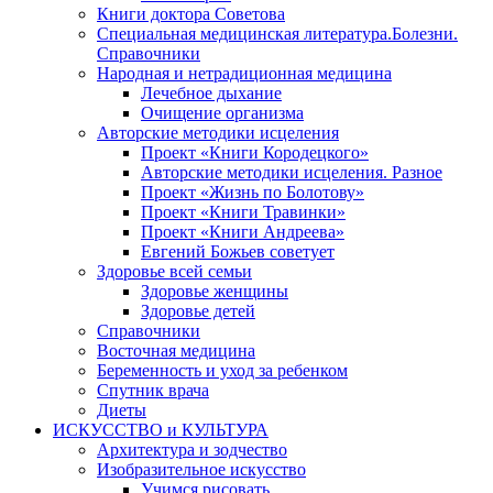
Книги доктора Советова
Специальная медицинская литература.Болезни.
Справочники
Народная и нетрадиционная медицина
Лечебное дыхание
Очищение организма
Авторские методики исцеления
Проект «Книги Кородецкого»
Авторские методики исцеления. Разное
Проект «Жизнь по Болотову»
Проект «Книги Травинки»
Проект «Книги Андреева»
Евгений Божьев советует
Здоровье всей семьи
Здоровье женщины
Здоровье детей
Справочники
Восточная медицина
Беременность и уход за ребенком
Спутник врача
Диеты
ИСКУССТВО и КУЛЬТУРА
Архитектура и зодчество
Изобразительное искусство
Учимся рисовать