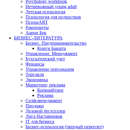
Psychology workbook
Нетревожный young adult
Детская психология
Психология для подростков
ПсихиART
#экопокеты
Аарон Бек
БИЗНЕС-ЛИТЕРАТУРА
Бизнес. Предпринимательство
Книги Бакшта
Управление. Менеджмент
Бухгалтерский учет
Финансы
Управление персоналом
Торговля
Экономика
Маркетинг, реклама
Копирайтинг
Реклама
Селф-менеджмент
Продажи
Деловой бестселлер
Лига Наставников
IT для бизнеса
Бизнес-психология (твердый переплет)