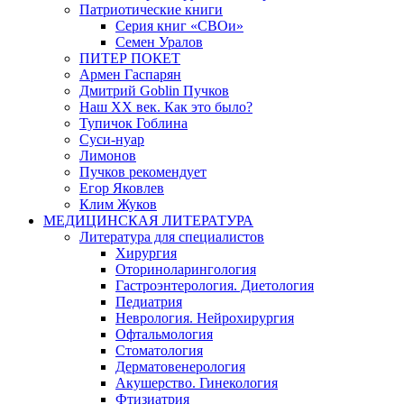
Патриотические книги
Серия книг «СВОи»
Семен Уралов
ПИТЕР ПОКЕТ
Армен Гаспарян
Дмитрий Goblin Пучков
Наш XX век. Как это было?
Тупичок Гоблина
Суси-нуар
Лимонов
Пучков рекомендует
Егор Яковлев
Клим Жуков
МЕДИЦИНСКАЯ ЛИТЕРАТУРА
Литература для специалистов
Хирургия
Оториноларингология
Гастроэнтерология. Диетология
Педиатрия
Неврология. Нейрохирургия
Офтальмология
Стоматология
Дерматовенерология
Акушерство. Гинекология
Фтизиатрия