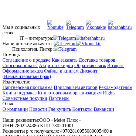
Мы в социальных
сетях:
IT – литература:
Наши детские аккаунты:
Психология. Питер:
Помощь
Соглашение о продаже
Как заказать
Доставка товаров
Способы оплаты
Акции и скидки
Обратная связь
Возврат
Оформление заказа
Файлы к книгам
Дисконт
(Незначительный брак)
Издательство
Партнерская программа
Приглашаем авторов
Рекламодателям
Книги под заказ
Книготорговым организациям
Rights
Совместные покупки
Партнеры
О нас
О компании
Новости
Где купить
Контакты
Вакансии
Наши реквизиты:ООО «Мейл Плюс»
ИНН 7802524386 КПП 780201001
Реквизиты р /с получателя: 40702810955080005460 в