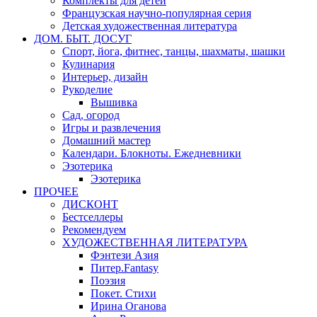
Комплекты для детей
Французская научно-популярная серия
Детская художественная литература
ДОМ. БЫТ. ДОСУГ
Спорт, йога, фитнес, танцы, шахматы, шашки
Кулинария
Интерьер, дизайн
Рукоделие
Вышивка
Сад, огород
Игры и развлечения
Домашний мастер
Календари. Блокноты. Ежедневники
Эзотерика
Эзотерика
ПРОЧЕЕ
ДИСКОНТ
Бестселлеры
Рекомендуем
ХУДОЖЕСТВЕННАЯ ЛИТЕРАТУРА
Фэнтези Азия
Питер.Fantasy
Поэзия
Покет. Стихи
Ирина Оганова