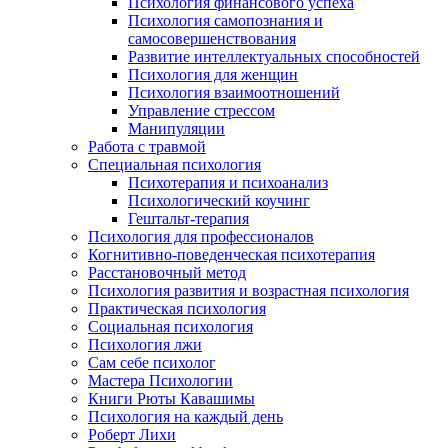
Психология финансового успеха
Психология самопознания и
самосовершенствования
Развитие интеллектуальных способностей
Психология для женщин
Психология взаимоотношений
Управление стрессом
Манипуляции
Работа с травмой
Специальная психология
Психотерапия и психоанализ
Психологический коучинг
Гештальт-терапия
Психология для профессионалов
Когнитивно-поведенческая психотерапия
Расстановочный метод
Психология развития и возрастная психология
Практическая психология
Социальная психология
Психология лжи
Сам себе психолог
Мастера Психологии
Книги Рюты Кавашимы
Психология на каждый день
Роберт Лихи