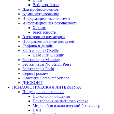
Игры
Веб-разработка
Для профессионалов
Администрирование
Информационные системы
Информационная безопасность
Хакинг
Безопасность
Электронная коммерция
Программирование для детей
Графика и дизайн
Бестселлеры O'Reilly
Head First O'Reilly
Бестселлеры Manning
Бестселлеры No Starch Press
Бестселлеры Packt
Серия Грокаем
Классика Computer Science
ДИСКОНТ
ПСИХОЛОГИЧЕСКАЯ ЛИТЕРАТУРА
Популярная психология
Психология общения
Психология жизненного успеха
Мировой психологический бестселлер
НЛП