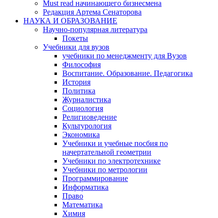
Must read начинающего бизнесмена
Редакция Артема Сенаторова
НАУКА И ОБРАЗОВАНИЕ
Научно-популярная литература
Покеты
Учебники для вузов
учебники по менеджменту для Вузов
Философия
Воспитание. Образование. Педагогика
История
Политика
Журналистика
Социология
Религиоведение
Культурология
Экономика
Учебники и учебные посбия по
начертательной геометрии
Учебники по электротехнике
Учебники по метрологии
Программирование
Информатика
Право
Математика
Химия