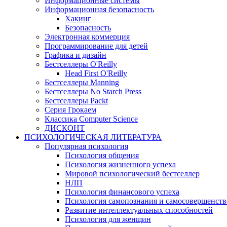
Информационные системы
Информационная безопасность
Хакинг
Безопасность
Электронная коммерция
Программирование для детей
Графика и дизайн
Бестселлеры O'Reilly
Head First O'Reilly
Бестселлеры Manning
Бестселлеры No Starch Press
Бестселлеры Packt
Серия Грокаем
Классика Computer Science
ДИСКОНТ
ПСИХОЛОГИЧЕСКАЯ ЛИТЕРАТУРА
Популярная психология
Психология общения
Психология жизненного успеха
Мировой психологический бестселлер
НЛП
Психология финансового успеха
Психология самопознания и самосовершенст
Развитие интеллектуальных способностей
Психология для женщин