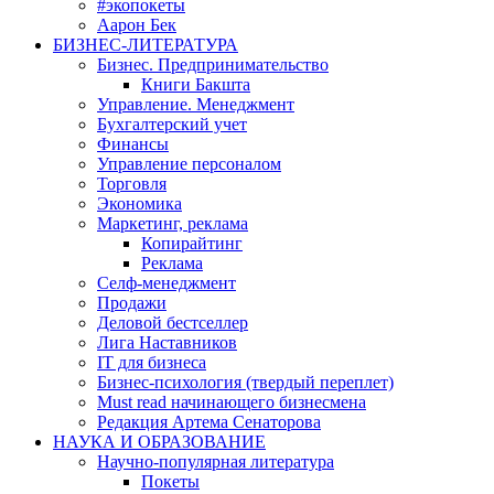
#экопокеты
Аарон Бек
БИЗНЕС-ЛИТЕРАТУРА
Бизнес. Предпринимательство
Книги Бакшта
Управление. Менеджмент
Бухгалтерский учет
Финансы
Управление персоналом
Торговля
Экономика
Маркетинг, реклама
Копирайтинг
Реклама
Селф-менеджмент
Продажи
Деловой бестселлер
Лига Наставников
IT для бизнеса
Бизнес-психология (твердый переплет)
Must read начинающего бизнесмена
Редакция Артема Сенаторова
НАУКА И ОБРАЗОВАНИЕ
Научно-популярная литература
Покеты