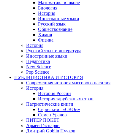
Математика в школе
Биология
История
Иностранные языки
Русский язык
Обществознание
Химия
Физика
История
Русский язык и литература
Иностранные языки
Педагогика
New Science
Pop Science
ПУБЛИЦИСТИКА И ИСТОРИЯ
Современная история массового насилия
История
История России
История зарубежных стран
Патриотические книги
Серия книг «СВОи»
Семен Уралов
ПИТЕР ПОКЕТ
Армен Гаспарян
Дмитрий Goblin Пучков