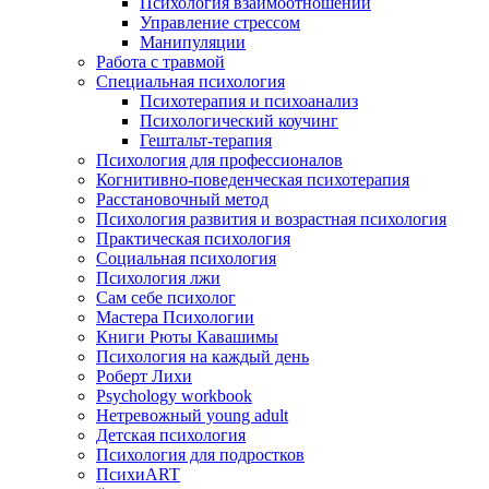
Психология взаимоотношений
Управление стрессом
Манипуляции
Работа с травмой
Специальная психология
Психотерапия и психоанализ
Психологический коучинг
Гештальт-терапия
Психология для профессионалов
Когнитивно-поведенческая психотерапия
Расстановочный метод
Психология развития и возрастная психология
Практическая психология
Социальная психология
Психология лжи
Сам себе психолог
Мастера Психологии
Книги Рюты Кавашимы
Психология на каждый день
Роберт Лихи
Psychology workbook
Нетревожный young adult
Детская психология
Психология для подростков
ПсихиART