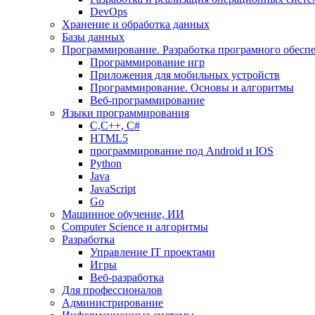
DevOps
Хранение и обработка данных
Базы данных
Программирование. Разработка програмного обесп
Программирование игр
Приложения для мобильных устройств
Программирование. Основы и алгоритмы
Веб-программирование
Языки программирования
С,С++, С#
HTML5
программирование под Android и IOS
Python
Java
JavaScript
Go
Машинное обучение, ИИ
Computer Science и алгоритмы
Разработка
Управление IT проектами
Игры
Веб-разработка
Для профессионалов
Администрирование