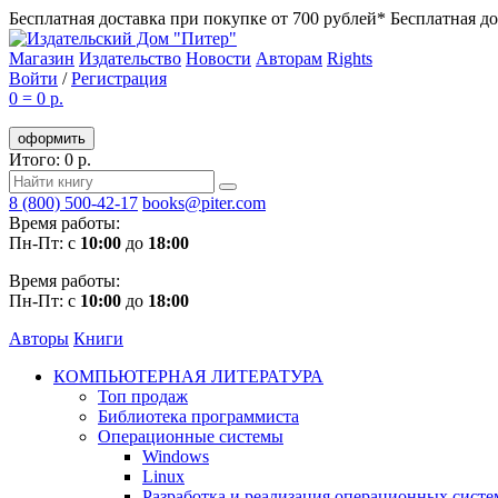
Бесплатная доставка при покупке от 700 рублей*
Бесплатная до
Магазин
Издательство
Новости
Авторам
Rights
Войти
/
Регистрация
0
=
0 р.
оформить
Итого: 0 р.
8 (800) 500-42-17
books@piter.com
Время работы:
Пн-Пт: с
10:00
до
18:00
Время работы:
Пн-Пт: с
10:00
до
18:00
Авторы
Книги
КОМПЬЮТЕРНАЯ ЛИТЕРАТУРА
Топ продаж
Библиотека программиста
Операционные системы
Windows
Linux
Разработка и реализация операционных систе