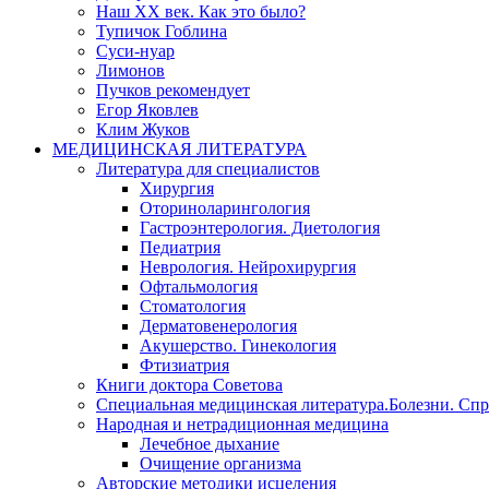
Наш XX век. Как это было?
Тупичок Гоблина
Суси-нуар
Лимонов
Пучков рекомендует
Егор Яковлев
Клим Жуков
МЕДИЦИНСКАЯ ЛИТЕРАТУРА
Литература для специалистов
Хирургия
Оториноларингология
Гастроэнтерология. Диетология
Педиатрия
Неврология. Нейрохирургия
Офтальмология
Стоматология
Дерматовенерология
Акушерство. Гинекология
Фтизиатрия
Книги доктора Советова
Специальная медицинская литература.Болезни. Сп
Народная и нетрадиционная медицина
Лечебное дыхание
Очищение организма
Авторские методики исцеления