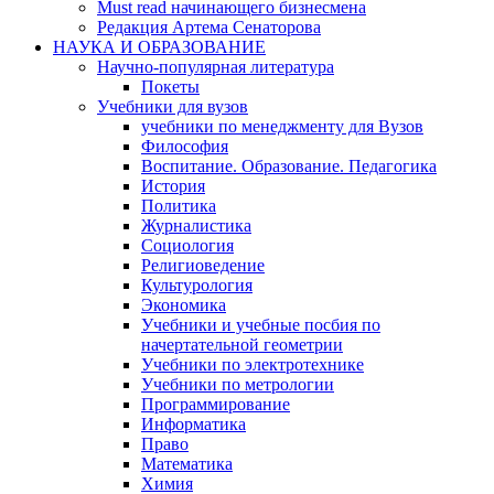
Must read начинающего бизнесмена
Редакция Артема Сенаторова
НАУКА И ОБРАЗОВАНИЕ
Научно-популярная литература
Покеты
Учебники для вузов
учебники по менеджменту для Вузов
Философия
Воспитание. Образование. Педагогика
История
Политика
Журналистика
Социология
Религиоведение
Культурология
Экономика
Учебники и учебные посбия по
начертательной геометрии
Учебники по электротехнике
Учебники по метрологии
Программирование
Информатика
Право
Математика
Химия