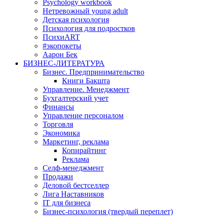
Psychology workbook
Нетревожный young adult
Детская психология
Психология для подростков
ПсихиART
#экопокеты
Аарон Бек
БИЗНЕС-ЛИТЕРАТУРА
Бизнес. Предпринимательство
Книги Бакшта
Управление. Менеджмент
Бухгалтерский учет
Финансы
Управление персоналом
Торговля
Экономика
Маркетинг, реклама
Копирайтинг
Реклама
Селф-менеджмент
Продажи
Деловой бестселлер
Лига Наставников
IT для бизнеса
Бизнес-психология (твердый переплет)