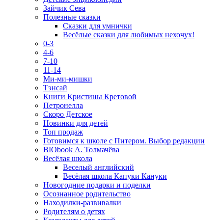
Зайчик Сева
Полезные сказки
Сказки для умнички
Весёлые сказки для любимых нехочух!
0-3
4-6
7-10
11-14
Ми-ми-мишки
Тэнсай
Книги Кристины Кретовой
Петронелла
Скоро Детское
Новинки для детей
Топ продаж
Готовимся к школе с Питером. Выбор редакции
BIObook А. Толмачёва
Весёлая школа
Веселый английский
Весёлая школа Капуки Кануки
Новогодние подарки и поделки
Осознанное родительство
Находилки-развивалки
Родителям о детях