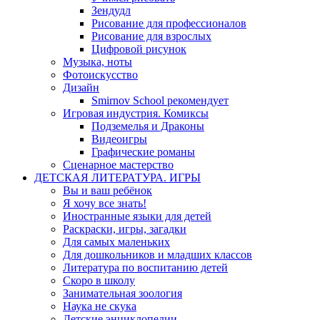
Зендудл
Рисование для профессионалов
Рисование для взрослых
Цифровой рисунок
Музыка, ноты
Фотоискусство
Дизайн
Smirnov School рекомендует
Игровая индустрия. Комиксы
Подземелья и Драконы
Видеоигры
Графические романы
Сценарное мастерство
ДЕТСКАЯ ЛИТЕРАТУРА. ИГРЫ
Вы и ваш ребёнок
Я хочу все знать!
Иностранные языки для детей
Раскраски, игры, загадки
Для самых маленьких
Для дошкольников и младших классов
Литература по воспитанию детей
Скоро в школу
Занимательная зоология
Наука не скука
Детские энциклопедии