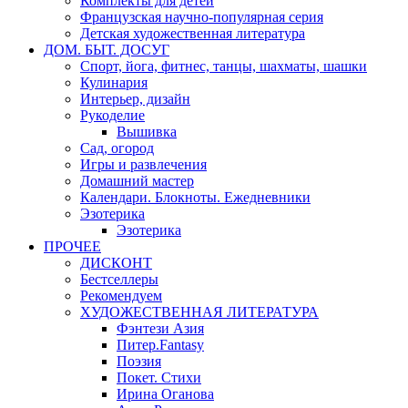
Комплекты для детей
Французская научно-популярная серия
Детская художественная литература
ДОМ. БЫТ. ДОСУГ
Спорт, йога, фитнес, танцы, шахматы, шашки
Кулинария
Интерьер, дизайн
Рукоделие
Вышивка
Сад, огород
Игры и развлечения
Домашний мастер
Календари. Блокноты. Ежедневники
Эзотерика
Эзотерика
ПРОЧЕЕ
ДИСКОНТ
Бестселлеры
Рекомендуем
ХУДОЖЕСТВЕННАЯ ЛИТЕРАТУРА
Фэнтези Азия
Питер.Fantasy
Поэзия
Покет. Стихи
Ирина Оганова