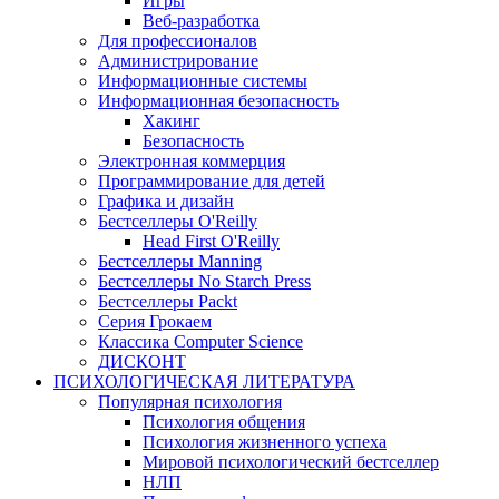
Игры
Веб-разработка
Для профессионалов
Администрирование
Информационные системы
Информационная безопасность
Хакинг
Безопасность
Электронная коммерция
Программирование для детей
Графика и дизайн
Бестселлеры O'Reilly
Head First O'Reilly
Бестселлеры Manning
Бестселлеры No Starch Press
Бестселлеры Packt
Серия Грокаем
Классика Computer Science
ДИСКОНТ
ПСИХОЛОГИЧЕСКАЯ ЛИТЕРАТУРА
Популярная психология
Психология общения
Психология жизненного успеха
Мировой психологический бестселлер
НЛП