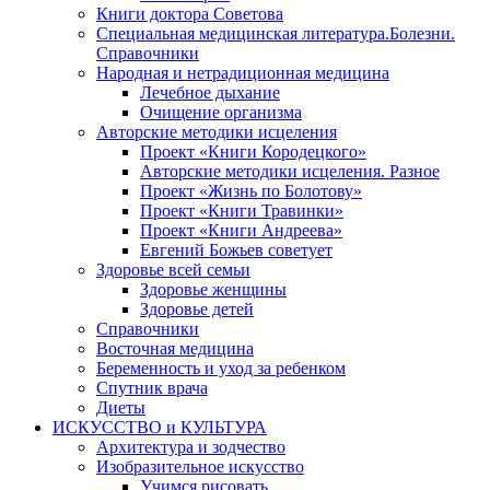
Книги доктора Советова
Специальная медицинская литература.Болезни.
Справочники
Народная и нетрадиционная медицина
Лечебное дыхание
Очищение организма
Авторские методики исцеления
Проект «Книги Кородецкого»
Авторские методики исцеления. Разное
Проект «Жизнь по Болотову»
Проект «Книги Травинки»
Проект «Книги Андреева»
Евгений Божьев советует
Здоровье всей семьи
Здоровье женщины
Здоровье детей
Справочники
Восточная медицина
Беременность и уход за ребенком
Спутник врача
Диеты
ИСКУССТВО и КУЛЬТУРА
Архитектура и зодчество
Изобразительное искусство
Учимся рисовать