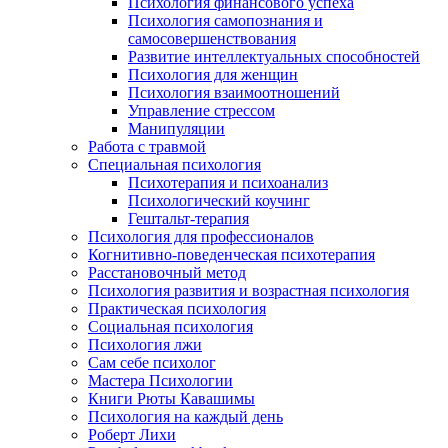
Психология финансового успеха
Психология самопознания и
самосовершенствования
Развитие интеллектуальных способностей
Психология для женщин
Психология взаимоотношений
Управление стрессом
Манипуляции
Работа с травмой
Специальная психология
Психотерапия и психоанализ
Психологический коучинг
Гештальт-терапия
Психология для профессионалов
Когнитивно-поведенческая психотерапия
Расстановочный метод
Психология развития и возрастная психология
Практическая психология
Социальная психология
Психология лжи
Сам себе психолог
Мастера Психологии
Книги Рюты Кавашимы
Психология на каждый день
Роберт Лихи