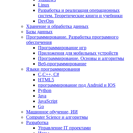
Linux
Разработка и реализация операционных
систем. Теоретические книги и учебники
DevOps
Хранение и обработка данных
Базы данных
Программирование. Разработка програмного
обеспечения
Программирование игр
Приложения для мобильных устройств
Программирование. Основы и алгоритмы
Веб-программирование
Языки программирования
С,С++, С#
HTML5
программирование под Android и IOS
Python
Java
JavaScript
Go
Машинное обучение, ИИ
Computer Science и алгоритмы
Разработка
Управление IT проектами