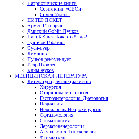
Патриотические книги
Серия книг «СВОи»
Семен Уралов
ПИТЕР ПОКЕТ
Армен Гаспарян
Дмитрий Goblin Пучков
Наш XX век. Как это было?
Тупичок Гоблина
Суси-нуар
Лимонов
Пучков рекомендует
Егор Яковлев
Клим Жуков
МЕДИЦИНСКАЯ ЛИТЕРАТУРА
Литература для специалистов
Хирургия
Оториноларингология
Гастроэнтерология. Диетология
Педиатрия
Неврология. Нейрохирургия
Офтальмология
Стоматология
Дерматовенерология
Акушерство. Гинекология
Фтизиатрия