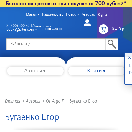
Бесплатная доставка при покупке от 700 рублей*
Магазин
Издательство
Новости
Авторам
Rights
Войти
8 (800) 500-42-17
Время работы:
0
=
0 р.
books@piter.com
Пн-Пт: с
10:00
до
18:00
/
✕
В
Авторы
Книги
р
Главная
>
Авторы
>
От А до Г
>
Бугаенко Егор
Бугаенко Егор