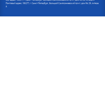
Юр. адрес: 195277, г. Санкт-Петербург, Большой Сампсониевский пр-кт, дом № 29, литера А
Почтовый адрес: 195277, г. Санкт-Петербург, Большой Сампсониевский пр-кт, дом № 29, литера
А