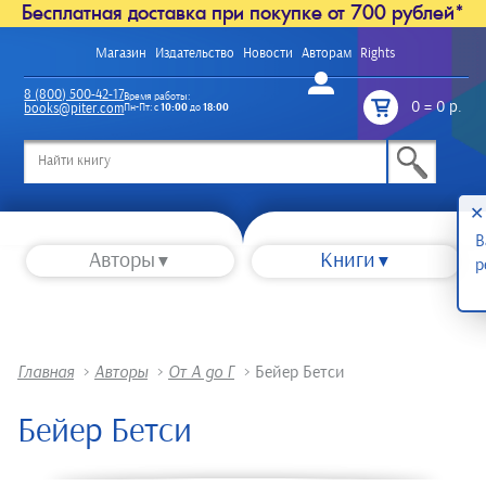
Бесплатная доставка при покупке от 700 рублей*
Магазин
Издательство
Новости
Авторам
Rights
Войти
8 (800) 500-42-17
Время работы:
0
=
0 р.
books@piter.com
Пн-Пт: с
10:00
до
18:00
/
✕
В
Авторы
Книги
р
Главная
>
Авторы
>
От А до Г
>
Бейер Бетси
Бейер Бетси