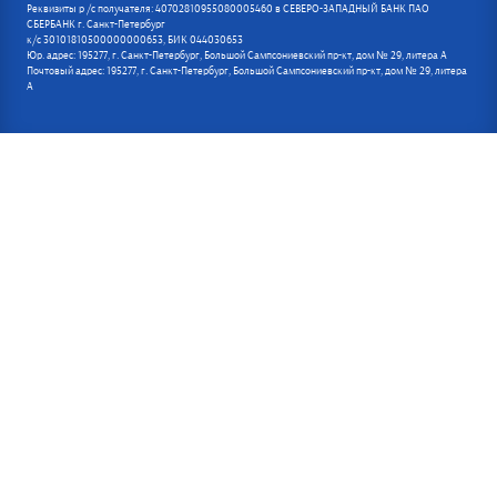
Реквизиты р /с получателя: 40702810955080005460 в СЕВЕРО-ЗАПАДНЫЙ БАНК ПАО
СБЕРБАНК г. Санкт-Петербург
к/с 30101810500000000653, БИК 044030653
Юр. адрес: 195277, г. Санкт-Петербург, Большой Сампсониевский пр-кт, дом № 29, литера А
Почтовый адрес: 195277, г. Санкт-Петербург, Большой Сампсониевский пр-кт, дом № 29, литера
А