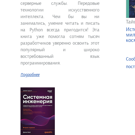
серверные службы. Передовые
технологии искусственного
интеллекта. Чем бы вы ни
Тай
занимались, умение читать и писать
Ист
на Python всегда пригодится! Эта
мил
книга уже помогла сотням тысяч
кос
разработчиков уверенно освоить этот
популярный и широко
востребованный язык
Соо
программирования.
пос
Подробнее