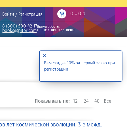
0
=
0 р.
Войти
/
Регистрация
8 (800) 500-42-17
Время работы:
books@piter.com
Пн-Пт: с
10:00
до
18:00
✕
Вам скидка 10% за первый заказ при
регистрации
Показывать по:
12
24
48
Все
ов лет космической эволюции. 3-е межд.