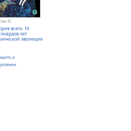
сон Н.
ория всего. 14
лиардов лет
мической эволюции
бщить о
туплении