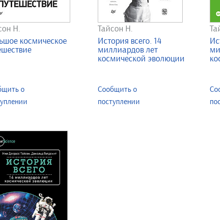
сон Н.
Тайсон Н.
Та
ьшое космическое
История всего. 14
Ис
ешествие
миллиардов лет
ми
космической эволюции
ко
бщить о
Сообщить о
Со
туплении
поступлении
по