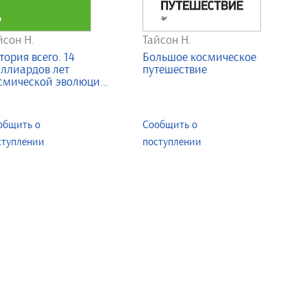
йсон Н.
Тайсон Н.
тория всего. 14
Большое космическое
ллиардов лет
путешествие
смической эволюци...
общить о
Сообщить о
ступлении
поступлении