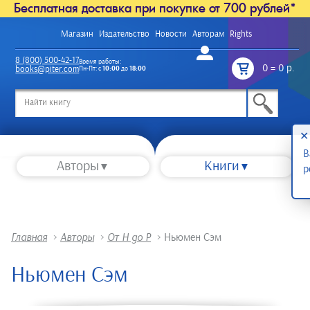
Бесплатная доставка при покупке от 700 рублей*
Магазин
Издательство
Новости
Авторам
Rights
Войти
8 (800) 500-42-17
Время работы:
0
=
0 р.
books@piter.com
Пн-Пт: с
10:00
до
18:00
/
✕
В
Авторы
Книги
р
Главная
>
Авторы
>
От Н до Р
>
Ньюмен Сэм
Ньюмен Сэм