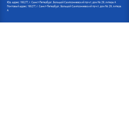
Юр. адрес: 195277, г. Санкт-Петербург, Большой Сампсониевский пр-кт, дом № 29, литера А
Почтовый адрес: 195277, г. Санкт-Петербург, Большой Сампсониевский пр-кт, дом № 29, литера
А