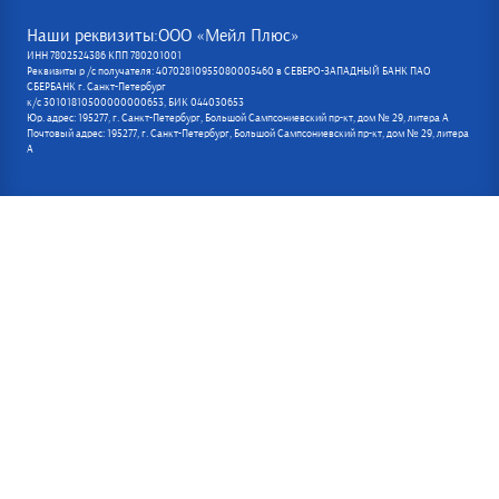
Наши реквизиты:ООО «Мейл Плюс»
ИНН 7802524386 КПП 780201001
Реквизиты р /с получателя: 40702810955080005460 в СЕВЕРО-ЗАПАДНЫЙ БАНК ПАО
СБЕРБАНК г. Санкт-Петербург
к/с 30101810500000000653, БИК 044030653
Юр. адрес: 195277, г. Санкт-Петербург, Большой Сампсониевский пр-кт, дом № 29, литера А
Почтовый адрес: 195277, г. Санкт-Петербург, Большой Сампсониевский пр-кт, дом № 29, литера
А