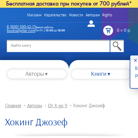
Бесплатная доставка при покупке от 700 рублей*
Магазин
Издательство
Новости
Авторам
Rights
Войти
8 (800) 500-42-17
Время работы:
0
=
0 р.
books@piter.com
Пн-Пт: с
10:00
до
18:00
/
✕
В
Авторы
Книги
р
Главная
>
Авторы
>
От Х до Ч
>
Хокинг Джозеф
Хокинг Джозеф