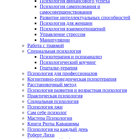
Психология финансового успеха
Психология самопознания и
самосовершенствования
Развитие интеллектуальных способностей
Психология для женщин
Психология взаимоотношений
Управление стрессом
Манипуляции
Работа с травмой
Специальная психология
Психотерапия и психоанализ
Психологический коучинг
Гештальт-терапия
Психология для профессионалов
Когнитивно-поведенческая психотерапия
Расстановочный метод
Психология развития и возрастная психология
Практическая психология
Социальная психология
Психология лжи
Сам себе психолог
Мастера Психологии
Книги Рюты Кавашимы
Психология на каждый день
Роберт Лихи