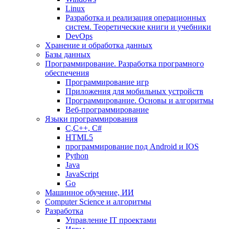
Linux
Разработка и реализация операционных
систем. Теоретические книги и учебники
DevOps
Хранение и обработка данных
Базы данных
Программирование. Разработка програмного
обеспечения
Программирование игр
Приложения для мобильных устройств
Программирование. Основы и алгоритмы
Веб-программирование
Языки программирования
С,С++, С#
HTML5
программирование под Android и IOS
Python
Java
JavaScript
Go
Машинное обучение, ИИ
Computer Science и алгоритмы
Разработка
Управление IT проектами