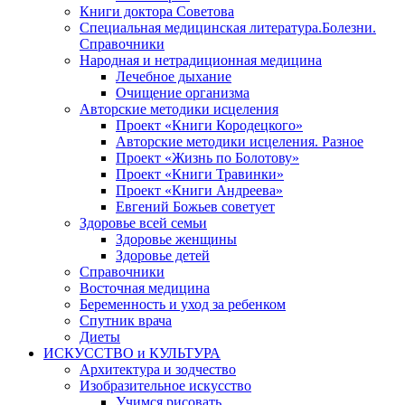
Книги доктора Советова
Специальная медицинская литература.Болезни.
Справочники
Народная и нетрадиционная медицина
Лечебное дыхание
Очищение организма
Авторские методики исцеления
Проект «Книги Кородецкого»
Авторские методики исцеления. Разное
Проект «Жизнь по Болотову»
Проект «Книги Травинки»
Проект «Книги Андреева»
Евгений Божьев советует
Здоровье всей семьи
Здоровье женщины
Здоровье детей
Справочники
Восточная медицина
Беременность и уход за ребенком
Спутник врача
Диеты
ИСКУССТВО и КУЛЬТУРА
Архитектура и зодчество
Изобразительное искусство
Учимся рисовать