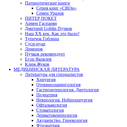
Патриотические книги
Серия книг «СВОи»
Семен Уралов
ПИТЕР ПОКЕТ
Армен Гаспарян
Дмитрий Goblin Пучков
Наш XX век. Как это было?
Тупичок Гоблина
Суси-нуар
Лимонов
Пучков рекомендует
Егор Яковлев
Клим Жуков
МЕДИЦИНСКАЯ ЛИТЕРАТУРА
Литература для специалистов
Хирургия
Оториноларингология
Гастроэнтерология. Диетология
Педиатрия
Неврология. Нейрохирургия
Офтальмология
Стоматология
Дерматовенерология
Акушерство. Гинекология
Фтизиатрия