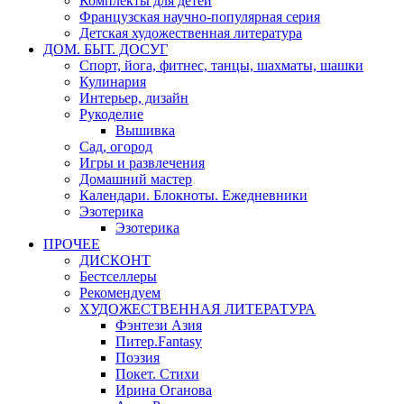
Комплекты для детей
Французская научно-популярная серия
Детская художественная литература
ДОМ. БЫТ. ДОСУГ
Спорт, йога, фитнес, танцы, шахматы, шашки
Кулинария
Интерьер, дизайн
Рукоделие
Вышивка
Сад, огород
Игры и развлечения
Домашний мастер
Календари. Блокноты. Ежедневники
Эзотерика
Эзотерика
ПРОЧЕЕ
ДИСКОНТ
Бестселлеры
Рекомендуем
ХУДОЖЕСТВЕННАЯ ЛИТЕРАТУРА
Фэнтези Азия
Питер.Fantasy
Поэзия
Покет. Стихи
Ирина Оганова