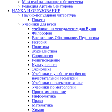
Must read начинающего бизнесмена
Редакция Артема Сенаторова
НАУКА И ОБРАЗОВАНИЕ
Научно-популярная литература
Покеты
Учебники для вузов
учебники по менеджменту для Вузов
Философия
Воспитание. Образование. Педагогика
История
Политика
Журналистика
Социология
Религиоведение
Культурология
Экономика
Учебники и учебные посбия по
начертательной геометрии
Учебники по электротехнике
Учебники по метрологии
Программирование
Информатика
Право
Математика
Химия