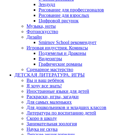
Зендудл
Рисование для профессионалов
Рисование для взрослых
Цифровой рисунок
Музыка, ноты
Фотоискусство
Дизайн
Smirnov School рекомендует
Игровая индустрия. Комиксы
Подземелья и Драконы
Видеоигры
Графические романы
Сценарное мастерство
ДЕТСКАЯ ЛИТЕРАТУРА. ИГРЫ
Вы и ваш ребёнок
Я хочу все знать!
Иностранные языки для детей
Раскраски, игры, загадки
Для самых маленьких
Для дошкольников и младших классов
Литература по воспитанию детей
Скоро в школу
Занимательная зоология
Наука не скука
Детские энциклопедии