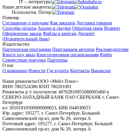
IT – литература:
Наши детские аккаунты:
Психология. Питер:
Помощь
Соглашение о продаже
Как заказать
Доставка товаров
Способы оплаты
Акции и скидки
Обратная связь
Возврат
Оформление заказа
Файлы к книгам
Дисконт
(Незначительный брак)
Издательство
Партнерская программа
Приглашаем авторов
Рекламодателям
Книги под заказ
Книготорговым организациям
Rights
Совместные покупки
Партнеры
О нас
О компании
Новости
Где купить
Контакты
Вакансии
Наши реквизиты:ООО «Мейл Плюс»
ИНН 7802524386 КПП 780201001
Реквизиты р /с получателя: 40702810955080005460 в
СЕВЕРО-ЗАПАДНЫЙ БАНК ПАО СБЕРБАНК г. Санкт-
Петербург
к/с 30101810500000000653, БИК 044030653
Юр. адрес: 195277, г. Санкт-Петербург, Большой
Сампсониевский пр-кт, дом № 29, литера А
Почтовый адрес: 195277, г. Санкт-Петербург, Большой
Сампсониевский пр-кт, дом № 29, литера А