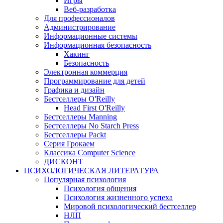
Игры
Веб-разработка
Для профессионалов
Администрирование
Информационные системы
Информационная безопасность
Хакинг
Безопасность
Электронная коммерция
Программирование для детей
Графика и дизайн
Бестселлеры O'Reilly
Head First O'Reilly
Бестселлеры Manning
Бестселлеры No Starch Press
Бестселлеры Packt
Серия Грокаем
Классика Computer Science
ДИСКОНТ
ПСИХОЛОГИЧЕСКАЯ ЛИТЕРАТУРА
Популярная психология
Психология общения
Психология жизненного успеха
Мировой психологический бестселлер
НЛП