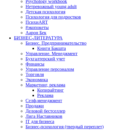
Psychology workbook
Нетревожный young adult
Детская психология
Психология для подростков
ПсихиART
#экопокеты
Аарон Бек
БИЗНЕС-ЛИТЕРАТУРА
Бизнес. Предпринимательство
Книги Бакшта
Управление. Менеджмент
Бухгалтерский учет
Финансы
Управление персоналом
Торговля
Экономика
Маркетинг, реклама
Копирайтинг
Реклама
Селф-менеджмент
Продажи
Деловой бестселлер
Лига Наставников
IT для бизнеса
Бизнес-психология (твердый переплет)