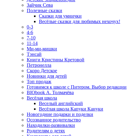
Зайчик Сева
Полезные сказки
Сказки для умнички
Весёлые сказки для любимых нехочух!
0-3
4-6
7-10
11-14
Ми-ми-мишки
Тэнсай
Книги Кристины Кретовой
Петронелла
Скоро Детское
Новинки для детей
Топ продаж
Готовимся к школе с Питером. Выбор редакции
BIObook А. Толмачёва
Весёлая школа
Веселый английский
Весёлая школа Капуки Кануки
Новогодние подарки и поделки
Осознанное родительство
Находилки-развивалки
Родителям о детях