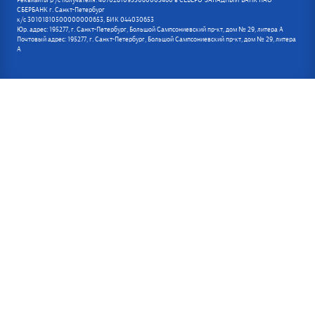
Реквизиты р /с получателя: 40702810955080005460 в СЕВЕРО-ЗАПАДНЫЙ БАНК ПАО
СБЕРБАНК г. Санкт-Петербург
к/с 30101810500000000653, БИК 044030653
Юр. адрес: 195277, г. Санкт-Петербург, Большой Сампсониевский пр-кт, дом № 29, литера А
Почтовый адрес: 195277, г. Санкт-Петербург, Большой Сампсониевский пр-кт, дом № 29, литера
А