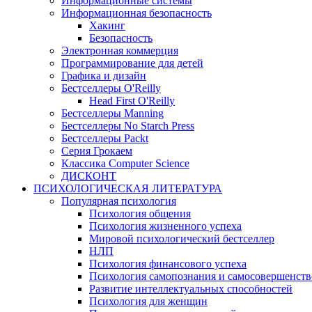
Информационные системы
Информационная безопасность
Хакинг
Безопасность
Электронная коммерция
Программирование для детей
Графика и дизайн
Бестселлеры O'Reilly
Head First O'Reilly
Бестселлеры Manning
Бестселлеры No Starch Press
Бестселлеры Packt
Серия Грокаем
Классика Computer Science
ДИСКОНТ
ПСИХОЛОГИЧЕСКАЯ ЛИТЕРАТУРА
Популярная психология
Психология общения
Психология жизненного успеха
Мировой психологический бестселлер
НЛП
Психология финансового успеха
Психология самопознания и самосовершенст
Развитие интеллектуальных способностей
Психология для женщин