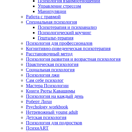
Психология взаимоотношений
Управление стрессом
Манипуляции
Работа с травмой
Специальная психология
Психотерапия и психоанализ
Психологический коучинг
Гештальт-терапия
Психология для профессионалов
Когнитивно-поведенческая психотерапия
Расстановочный метод
Психология развития и возрастная психология
Практическая психология
Социальная психология
Психология лжи
Сам себе психолог
Мастера Психологии
Книги Рюты Кавашимы
Психология на каждый день
Роберт Лихи
Psychology workbook
Нетревожный young adult
Детская психология
Психология для подростков
ПсихиART