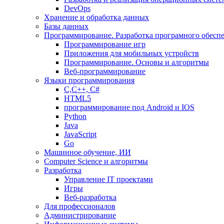
DevOps
Хранение и обработка данных
Базы данных
Программирование. Разработка програмного обесп
Программирование игр
Приложения для мобильных устройств
Программирование. Основы и алгоритмы
Веб-программирование
Языки программирования
С,С++, С#
HTML5
программирование под Android и IOS
Python
Java
JavaScript
Go
Машинное обучение, ИИ
Computer Science и алгоритмы
Разработка
Управление IT проектами
Игры
Веб-разработка
Для профессионалов
Администрирование