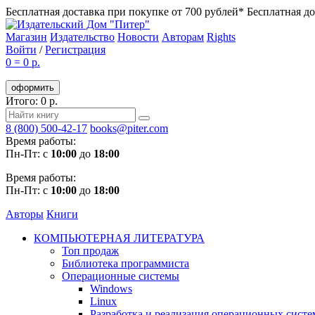
Бесплатная доставка при покупке от 700 рублей*
Бесплатная до
Магазин
Издательство
Новости
Авторам
Rights
Войти
/
Регистрация
0
=
0 р.
оформить
Итого: 0 р.
8 (800) 500-42-17
books@piter.com
Время работы:
Пн-Пт: с
10:00
до
18:00
Время работы:
Пн-Пт: с
10:00
до
18:00
Авторы
Книги
КОМПЬЮТЕРНАЯ ЛИТЕРАТУРА
Топ продаж
Библиотека программиста
Операционные системы
Windows
Linux
Разработка и реализация операционных систе