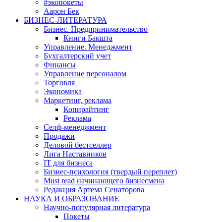
#экопокеты
Аарон Бек
БИЗНЕС-ЛИТЕРАТУРА
Бизнес. Предпринимательство
Книги Бакшта
Управление. Менеджмент
Бухгалтерский учет
Финансы
Управление персоналом
Торговля
Экономика
Маркетинг, реклама
Копирайтинг
Реклама
Селф-менеджмент
Продажи
Деловой бестселлер
Лига Наставников
IT для бизнеса
Бизнес-психология (твердый переплет)
Must read начинающего бизнесмена
Редакция Артема Сенаторова
НАУКА И ОБРАЗОВАНИЕ
Научно-популярная литература
Покеты