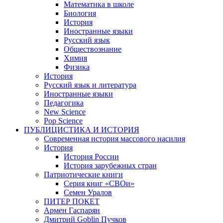
Математика в школе
Биология
История
Иностранные языки
Русский язык
Обществознание
Химия
Физика
История
Русский язык и литература
Иностранные языки
Педагогика
New Science
Pop Science
ПУБЛИЦИСТИКА И ИСТОРИЯ
Современная история массового насилия
История
История России
История зарубежных стран
Патриотические книги
Серия книг «СВОи»
Семен Уралов
ПИТЕР ПОКЕТ
Армен Гаспарян
Дмитрий Goblin Пучков