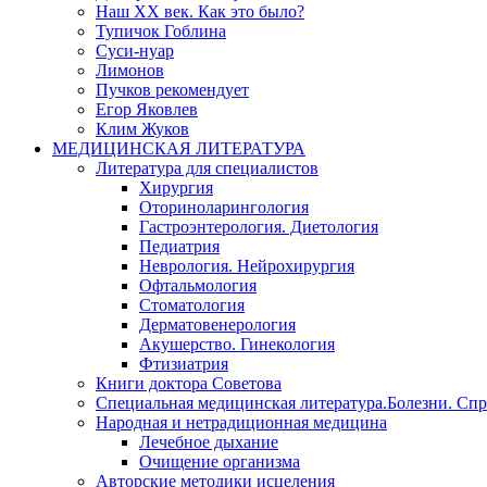
Наш XX век. Как это было?
Тупичок Гоблина
Суси-нуар
Лимонов
Пучков рекомендует
Егор Яковлев
Клим Жуков
МЕДИЦИНСКАЯ ЛИТЕРАТУРА
Литература для специалистов
Хирургия
Оториноларингология
Гастроэнтерология. Диетология
Педиатрия
Неврология. Нейрохирургия
Офтальмология
Стоматология
Дерматовенерология
Акушерство. Гинекология
Фтизиатрия
Книги доктора Советова
Специальная медицинская литература.Болезни. Сп
Народная и нетрадиционная медицина
Лечебное дыхание
Очищение организма
Авторские методики исцеления