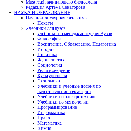
Must read начинающего бизнесмена
Редакция Артема Сенаторова
НАУКА И ОБРАЗОВАНИЕ
Научно-популярная литература
Покеты
Учебники для вузов
учебники по менеджменту для Вузов
Философия
Воспитание. Образование. Педагогика
История
Политика
Журналистика
Социология
Религиоведение
Культурология
Экономика
Учебники и учебные посбия по
начертательной геометрии
Учебники по электротехнике
Учебники по метрологии
Программирование
Информатика
Право
Математика
Химия