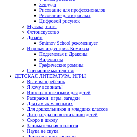
Зендудл
Рисование для профессионалов
Рисование для взрослых
Цифровой рисунок
Музыка, ноты
Фотоискусство
Дизайн
Smirnov School рекомендует
Игровая индустрия. Комиксы
Подземелья и Драконы
Видеоигры
Графические романы
Сценарное мастерство
ДЕТСКАЯ ЛИТЕРАТУРА. ИГРЫ
Вы и ваш ребёнок
Я хочу все знать!
Иностранные языки для детей
Раскраски, игры, загадки
Для самых маленьких
Для дошкольников и младших классов
Литература по воспитанию детей
Скоро в школу
Занимательная зоология
Наука не скука
Детские энциклопедии