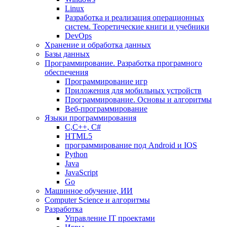
Linux
Разработка и реализация операционных
систем. Теоретические книги и учебники
DevOps
Хранение и обработка данных
Базы данных
Программирование. Разработка програмного
обеспечения
Программирование игр
Приложения для мобильных устройств
Программирование. Основы и алгоритмы
Веб-программирование
Языки программирования
С,С++, С#
HTML5
программирование под Android и IOS
Python
Java
JavaScript
Go
Машинное обучение, ИИ
Computer Science и алгоритмы
Разработка
Управление IT проектами