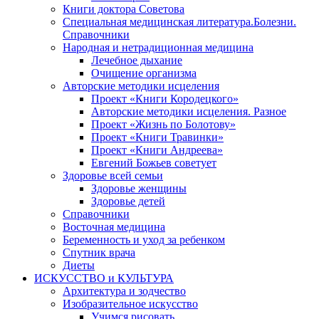
Книги доктора Советова
Специальная медицинская литература.Болезни.
Справочники
Народная и нетрадиционная медицина
Лечебное дыхание
Очищение организма
Авторские методики исцеления
Проект «Книги Кородецкого»
Авторские методики исцеления. Разное
Проект «Жизнь по Болотову»
Проект «Книги Травинки»
Проект «Книги Андреева»
Евгений Божьев советует
Здоровье всей семьи
Здоровье женщины
Здоровье детей
Справочники
Восточная медицина
Беременность и уход за ребенком
Спутник врача
Диеты
ИСКУССТВО и КУЛЬТУРА
Архитектура и зодчество
Изобразительное искусство
Учимся рисовать