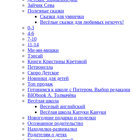
Зайчик Сева
Полезные сказки
Сказки для умнички
Весёлые сказки для любимых нехочух!
0-3
4-6
7-10
11-14
Ми-ми-мишки
Тэнсай
Книги Кристины Кретовой
Петронелла
Скоро Детское
Новинки для детей
Топ продаж
Готовимся к школе с Питером. Выбор редакции
BIObook А. Толмачёва
Весёлая школа
Веселый английский
Весёлая школа Капуки Кануки
Новогодние подарки и поделки
Осознанное родительство
Находилки-развивалки
Родителям о детях