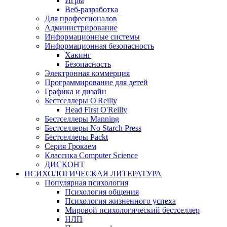
Игры
Веб-разработка
Для профессионалов
Администрирование
Информационные системы
Информационная безопасность
Хакинг
Безопасность
Электронная коммерция
Программирование для детей
Графика и дизайн
Бестселлеры O'Reilly
Head First O'Reilly
Бестселлеры Manning
Бестселлеры No Starch Press
Бестселлеры Packt
Серия Грокаем
Классика Computer Science
ДИСКОНТ
ПСИХОЛОГИЧЕСКАЯ ЛИТЕРАТУРА
Популярная психология
Психология общения
Психология жизненного успеха
Мировой психологический бестселлер
НЛП