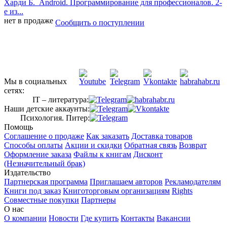
Харди Б.
Android. Программирование для профессионалов. 2-
е из...
нет в продаже
Сообщить о поступлении
Мы в социальных
сетях:
IT – литература:
Наши детские аккаунты:
Психология. Питер:
Помощь
Соглашение о продаже
Как заказать
Доставка товаров
Способы оплаты
Акции и скидки
Обратная связь
Возврат
Оформление заказа
Файлы к книгам
Дисконт
(Незначительный брак)
Издательство
Партнерская программа
Приглашаем авторов
Рекламодателям
Книги под заказ
Книготорговым организациям
Rights
Совместные покупки
Партнеры
О нас
О компании
Новости
Где купить
Контакты
Вакансии