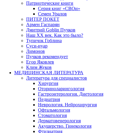
Патриотические книги
Серия книг «СВОи»
Семен Уралов
ПИТЕР ПОКЕТ
Армен Гаспарян
Дмитрий Goblin Пучков
Наш XX век. Как это было?
Тупичок Гоблина
Суси-нуар
Лимонов
Пучков рекомендует
Егор Яковлев
Клим Жуков
МЕДИЦИНСКАЯ ЛИТЕРАТУРА
Литература для специалистов
Хирургия
Оториноларингология
Гастроэнтерология. Диетология
Педиатрия
Неврология. Нейрохирургия
Офтальмология
Стоматология
Дерматовенерология
Акушерство. Гинекология
Фтизиатрия