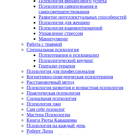
Психология финансового успеха
Психология самопознания и
самосовершенствования
Развитие интеллектуальных способностей
Психология для женщин
Психология взаимоотношений
Управление стрессом
Манипуляции
Работа с травмой
Специальная психология
Психотерапия и психоанализ
Психологический коучинг
Гештальт-терапия
Психология для профессионалов
Когнитивно-поведенческая психотерапия
Расстановочный метод
Психология развития и возрастная психология
Практическая психология
Социальная психология
Психология лжи
Сам себе психолог
Мастера Психологии
Книги Рюты Кавашимы
Психология на каждый день
Роберт Лихи