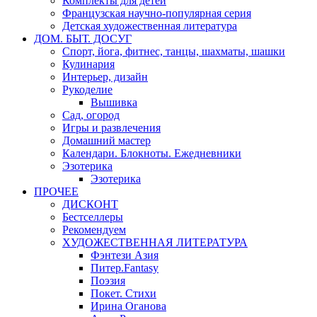
Комплекты для детей
Французская научно-популярная серия
Детская художественная литература
ДОМ. БЫТ. ДОСУГ
Спорт, йога, фитнес, танцы, шахматы, шашки
Кулинария
Интерьер, дизайн
Рукоделие
Вышивка
Сад, огород
Игры и развлечения
Домашний мастер
Календари. Блокноты. Ежедневники
Эзотерика
Эзотерика
ПРОЧЕЕ
ДИСКОНТ
Бестселлеры
Рекомендуем
ХУДОЖЕСТВЕННАЯ ЛИТЕРАТУРА
Фэнтези Азия
Питер.Fantasy
Поэзия
Покет. Стихи
Ирина Оганова