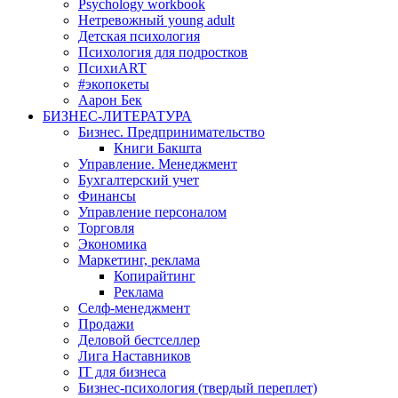
Psychology workbook
Нетревожный young adult
Детская психология
Психология для подростков
ПсихиART
#экопокеты
Аарон Бек
БИЗНЕС-ЛИТЕРАТУРА
Бизнес. Предпринимательство
Книги Бакшта
Управление. Менеджмент
Бухгалтерский учет
Финансы
Управление персоналом
Торговля
Экономика
Маркетинг, реклама
Копирайтинг
Реклама
Селф-менеджмент
Продажи
Деловой бестселлер
Лига Наставников
IT для бизнеса
Бизнес-психология (твердый переплет)