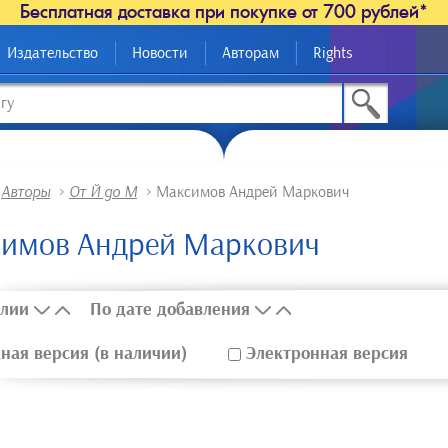
Бесплатная доставка при покупке от 700 рублей*
Издательство
Новости
Авторам
Rights
>
Авторы
>
От Й до М
>
Максимов Андрей Маркович
имов Андрей Маркович
лии
По дате добавления
ая версия (в наличии)
Электронная версия