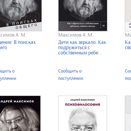
симов А. М.
Максимов А. М.
Ма
ение: В поисках
Дети как зеркало. Как
Ка
его
подружиться с
св
собственным ребе...
бщить о
Сообщить о
Со
туплении
поступлении
по