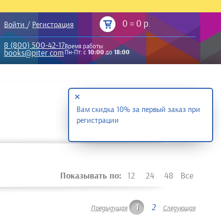
0
=
0 р.
Войти
/
Регистрация
8 (800) 500-42-17
Время работы:
books@piter.com
Пн-Пт: с
10:00
до
18:00
✕
Вам скидка 10% за первый заказ при
регистрации
Показывать по:
12
24
48
Все
1
2
Предыдущая
Следующая