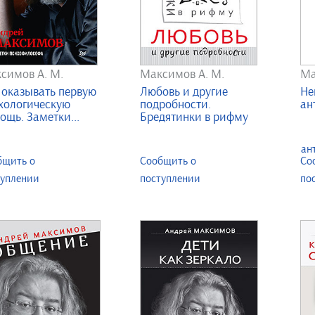
симов А. М.
Максимов А. М.
Ма
 оказывать первую
Любовь и другие
Не
хологическую
подробности.
ан
ощь. Заметки...
Бредятинки в рифму
бщить о
Сообщить о
Со
туплении
поступлении
по