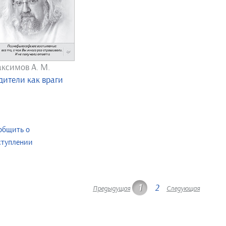
ксимов А. М.
дители как враги
общить о
ступлении
1
2
Предыдущая
Следующая