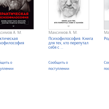
симов А. М.
Максимов А. М.
Ма
ктическая
Психофилософия. Книга
Ро
хофилософия
для тех, кто перепутал
себя с ...
бщить о
Сообщить о
Со
туплении
поступлении
по