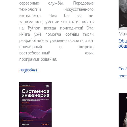
серверные службы. Передовые
технологии искусственного
интеллекта. Чем бы вы ни
занимались, умение читать и писать
на Python всегда пригодится! Эта
Мак
книга уже помогла сотням тысяч
разработчиков уверенно освоить этот
Общ
общ
популярный и широко
востребованный язык
программирования.
Соо
Подробнее
пос