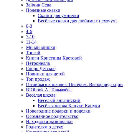
Зайчик Сева
Полезные сказки
Сказки для умнички
Весёлые сказки для любимых нехочух!
0-3
4-6
7-10
11-14
Ми-ми-мишки
Тэнсай
Книги Кристины Кретовой
Петронелла
Скоро Детское
Новинки для детей
Топ продаж
Готовимся к школе с Питером. Выбор редакции
BIObook А. Толмачёва
Весёлая школа
Веселый английский
Весёлая школа Капуки Кануки
Новогодние подарки и поделки
Осознанное родительство
Находилки-развивалки
Родителям о детях