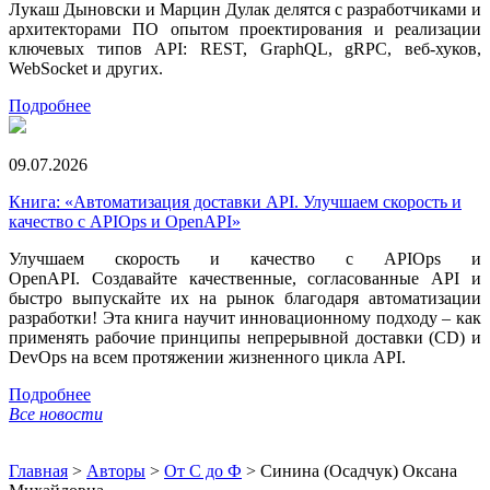
Лукаш Дыновски и Марцин Дулак делятся с разработчиками и
архитекторами ПО опытом проектирования и реализации
ключевых типов API: REST, GraphQL, gRPC, веб-хуков,
WebSocket и других.
Подробнее
09.07.2026
Книга: «Автоматизация доставки API. Улучшаем скорость и
качество с APIOps и OpenAPI»
Улучшаем скорость и качество с APIOps и
OpenAPI. Создавайте качественные, согласованные API и
быстро выпускайте их на рынок благодаря автоматизации
разработки! Эта книга научит инновационному подходу – как
применять рабочие принципы непрерывной доставки (CD) и
DevOps на всем протяжении жизненного цикла API.
Подробнее
Все новости
Главная
>
Авторы
>
От С до Ф
>
Синина (Осадчук) Оксана