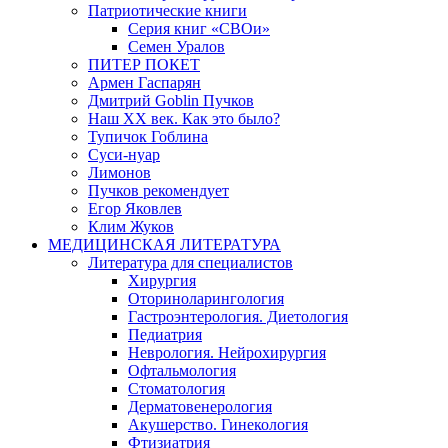
Патриотические книги
Серия книг «СВОи»
Семен Уралов
ПИТЕР ПОКЕТ
Армен Гаспарян
Дмитрий Goblin Пучков
Наш XX век. Как это было?
Тупичок Гоблина
Суси-нуар
Лимонов
Пучков рекомендует
Егор Яковлев
Клим Жуков
МЕДИЦИНСКАЯ ЛИТЕРАТУРА
Литература для специалистов
Хирургия
Оториноларингология
Гастроэнтерология. Диетология
Педиатрия
Неврология. Нейрохирургия
Офтальмология
Стоматология
Дерматовенерология
Акушерство. Гинекология
Фтизиатрия