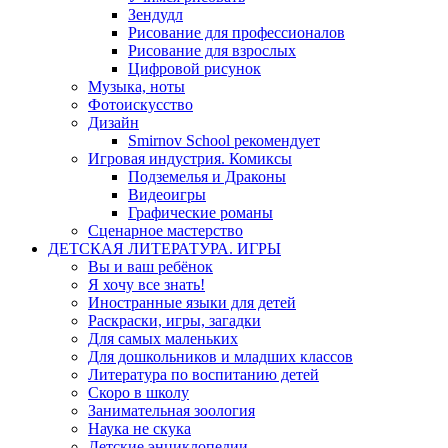
Зендудл
Рисование для профессионалов
Рисование для взрослых
Цифровой рисунок
Музыка, ноты
Фотоискусство
Дизайн
Smirnov School рекомендует
Игровая индустрия. Комиксы
Подземелья и Драконы
Видеоигры
Графические романы
Сценарное мастерство
ДЕТСКАЯ ЛИТЕРАТУРА. ИГРЫ
Вы и ваш ребёнок
Я хочу все знать!
Иностранные языки для детей
Раскраски, игры, загадки
Для самых маленьких
Для дошкольников и младших классов
Литература по воспитанию детей
Скоро в школу
Занимательная зоология
Наука не скука
Детские энциклопедии