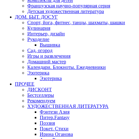
Комплекты для детей
Французская научно-популярная серия
Детская художественная литература
ДОМ. БЫТ. ДОСУГ
Спорт, йога, фитнес, танцы, шахматы, шашки
Кулинария
Интерьер, дизайн
Рукоделие
Вышивка
Сад, огород
Игры и развлечения
Домашний мастер
Календари. Блокноты. Ежедневники
Эзотерика
Эзотерика
ПРОЧЕЕ
ДИСКОНТ
Бестселлеры
Рекомендуем
ХУДОЖЕСТВЕННАЯ ЛИТЕРАТУРА
Фэнтези Азия
Питер.Fantasy
Поэзия
Покет. Стихи
Ирина Оганова