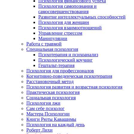
Психология финансового успеха
Психология самопознания и
самосовершенствования
Развитие интеллектуальных способностей
Психология для женщин
Психология взаимоотношений
Управление стрессом
Манипуляции
Работа с травмой
Специальная психология
Психотерапия и психоанализ
Психологический коучинг
Гештальт-терапия
Психология для профессионалов
Когнитивно-поведенческая психотерапия
Расстановочный метод
Психология развития и возрастная психология
Практическая психология
Социальная психология
Психология лжи
Сам себе психолог
Мастера Психологии
Книги Рюты Кавашимы
Психология на каждый день
Роберт Лихи