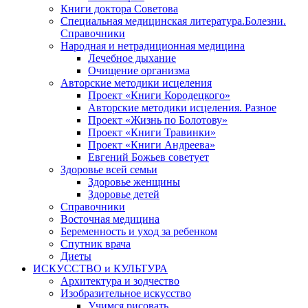
Книги доктора Советова
Специальная медицинская литература.Болезни.
Справочники
Народная и нетрадиционная медицина
Лечебное дыхание
Очищение организма
Авторские методики исцеления
Проект «Книги Кородецкого»
Авторские методики исцеления. Разное
Проект «Жизнь по Болотову»
Проект «Книги Травинки»
Проект «Книги Андреева»
Евгений Божьев советует
Здоровье всей семьи
Здоровье женщины
Здоровье детей
Справочники
Восточная медицина
Беременность и уход за ребенком
Спутник врача
Диеты
ИСКУССТВО и КУЛЬТУРА
Архитектура и зодчество
Изобразительное искусство
Учимся рисовать