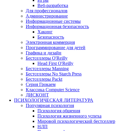
Игры
Веб-разработка
Для профессионалов
Администрирование
Информационные системы
Информационная безопасность
Хакинг
Безопасность
Электронная коммерция
Программирование для детей
Графика и дизайн
Бестселлеры O'Reilly
Head First O'Reilly
Бестселлеры Manning
Бестселлеры No Starch Press
Бестселлеры Packt
Серия Грокаем
Классика Computer Science
ДИСКОНТ
ПСИХОЛОГИЧЕСКАЯ ЛИТЕРАТУРА
Популярная психология
Психология общения
Психология жизненного успеха
Мировой психологический бестселлер
НЛП