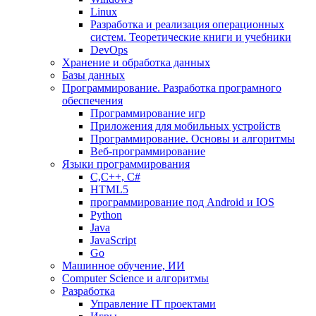
Linux
Разработка и реализация операционных
систем. Теоретические книги и учебники
DevOps
Хранение и обработка данных
Базы данных
Программирование. Разработка програмного
обеспечения
Программирование игр
Приложения для мобильных устройств
Программирование. Основы и алгоритмы
Веб-программирование
Языки программирования
С,С++, С#
HTML5
программирование под Android и IOS
Python
Java
JavaScript
Go
Машинное обучение, ИИ
Computer Science и алгоритмы
Разработка
Управление IT проектами