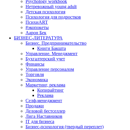
Psychology workbook
Нетревожный young adult
Детская психология
Психология для подростков
ПсихиART
#экопокеты
Аарон Бек
БИЗНЕС-ЛИТЕРАТУРА
Бизнес. Предпринимательство
Книги Бакшта
Управление. Менеджмент
Бухгалтерский учет
Финансы
Управление персоналом
Торговля
Экономика
Маркетинг, реклама
Копирайтинг
Реклама
Селф-менеджмент
Продажи
Деловой бестселлер
Лига Наставников
IT для бизнеса
Бизнес-психология (твердый переплет)