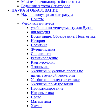
Must read начинающего бизнесмена
Редакция Артема Сенаторова
НАУКА И ОБРАЗОВАНИЕ
Научно-популярная литература
Покеты
Учебники для вузов
учебники по менеджменту для Вузов
Философия
Воспитание. Образование. Педагогика
История
Политика
Журналистика
Социология
Религиоведение
Культурология
Экономика
Учебники и учебные посбия по
начертательной геометрии
Учебники по электротехнике
Учебники по метрологии
Программирование
Информатика
Право
Математика
Химия